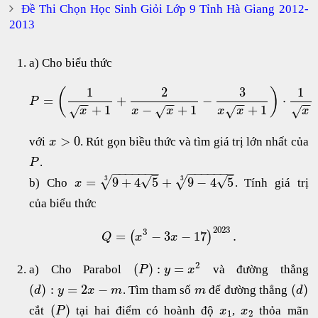
Đề Thi Chọn Học Sinh Giỏi Lớp 9 Tỉnh Hà Giang 2012-
2013
a) Cho biểu thức
1
2
3
1
(
)
=
+
−
⋅
P
−
−
−
−
−
−
−
−
+
1
−
+
1
+
1
√
√
√
√
x
x
x
x
x
x
>
0
với
. Rút gọn biều thức và tìm giá trị lớn nhất của
x
.
P
−
−
−
−
−
−
−
−
−
−
−
−
−
−
–
–
√
√
√
√
=
9
+
4
5
+
9
−
4
5
3
3
b) Cho
. Tính giá trị
x
của biểu thức
2023
3
=
−
3
−
17
.
(
)
Q
x
x
2
(
)
:
=
a) Cho Parabol
và đường thẳng
P
y
x
(
)
:
=
2
−
(
)
. Tìm tham số
để đường thẳng
d
y
x
m
m
d
(
)
cắt
tại hai điểm có hoành độ
,
thỏa mãn
P
x
x
1
2