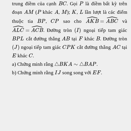
trung điềm của cạnh
. Gọi
là điềm bất kỳ trên
B
C
P
đoạn
(
khác
,
);
,
lần lượt là các điểm
A
M
P
A
M
K
L
ˆ
ˆ
=
thuộc tia
,
sao cho
và
B
P
C
P
A
K
B
A
B
C
ˆ
ˆ
=
(
)
. Đường tròn
ngoại tiếp tam giác
A
L
C
A
C
B
I
cắt đường thẳng
tại
khác
. Đường tròn
B
P
L
A
B
F
B
(
)
ngoại tiếp tam giác
cắt đường thẳng
tại
J
C
P
K
A
C
khác
.
E
C
△
∼
△
a) Chứng minh rằng
.
B
K
A
B
A
P
b) Chứng minh rằng
song song với
.
I
J
E
F