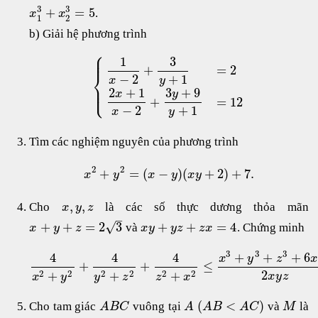
3
3
+
=
5
.
x
x
1
2
b) Giải hệ phương trình
⎧
⎪
⎪
1
3
+
=
2
⎨
−
2
+
1
x
y
⎪
⎩
⎪
3
+
9
2
+
1
y
x
+
=
12
−
2
+
1
x
y
Tìm các nghiệm nguyên của phương trình
2
2
+
=
(
−
)
(
+
2
)
+
7.
x
y
x
y
x
y
,
,
Cho
là các số thực dương thỏa mãn
x
y
z
–
√
+
+
=
2
3
+
+
=
4
và
. Chứng minh
x
y
z
x
y
y
z
z
x
3
3
3
+
+
+
6
4
4
4
x
y
z
+
+
≤
2
2
2
2
2
2
2
+
+
+
x
y
z
x
y
y
z
z
x
(
<
)
Cho tam giác
vuông tại
và
là
A
B
C
A
A
B
A
C
M