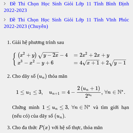
Đề Thi Chọn Học Sinh Giỏi Lớp 11 Tỉnh Bình Định
2022-2023
Đề Thi Chọn Học Sinh Giỏi Lớp 11 Tỉnh Vĩnh Phúc
2022-2023 (Chuyên)
Giải hệ phương trình sau
−
−
−
−
−
2
2
+
−
2
−
4
=
2
+
2
+
(
)
√
{
x
y
y
x
x
x
y
−
−
−
−
−
−
−
−
−
3
2
√
−
−
+
6
=
4
+
1
+
2
−
1
√
x
x
y
x
y
(
)
Cho dãy số
thỏa mãn
u
n
2
(
+
1
)
u
n
∗
N
1
≤
≤
3
,
=
4
−
,
∀
∈
.
u
u
n
1
+
1
n
2
u
n
∗
N
1
≤
≤
3
∀
∈
Chứng minh
,
và tìm giới hạn
u
n
n
(
)
(nếu có) của dãy số
.
u
n
(
)
Cho đa thức
với hệ số thực, thỏa mãn
P
x