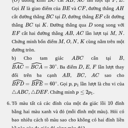
đường kính
cắt
,
lần lượt tại
,
.
O
B
C
A
B
A
C
F
E
Gọi
là giao điểm của
và
, đường thẳng
H
B
E
C
F
A
H
cắt đường thẳng
tại
, đường thẳng
cắt đường
B
C
D
E
F
thẳng
tại
. Đường thẳng qua
song song với
B
C
K
D
cắt hai đường thẳng
,
lần lượt tại
,
.
E
F
A
B
A
C
M
N
Chứng minh bốn điểm
,
,
,
cùng nằm trên một
M
O
N
K
đường tròn.
b) Cho tam giác
cân tại
,
A
B
C
B
ˆ
ˆ
∘
=
=
30
. Ba điểm
,
,
lần lượt thay
B
A
C
B
C
A
D
E
F
đổi trên ba cạnh
,
,
sao cho
A
B
B
C
A
C
ˆ
ˆ
∘
=
=
60
. Gọi
,
lần lượt là chu vi của
B
F
D
B
F
E
p
p
1
△
△
≤
2
,
. Chứng minh
.
A
B
C
D
E
F
p
p
1
10
Tô màu tất cả các đỉnh của một đa giác lồi
đỉnh
bằng hai màu xanh và đỏ (mỗi đình một màu). Hỏi có
bao nhiêu cách tô màu sao cho không có hai đỉnh liền