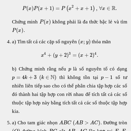
2
R
(
)
(
+
1
)
=
+
+
1
,
∀
∈
.
(
)
P
x
P
x
P
x
x
x
(
)
Chứng minh
không phải là đa thức bậc lẻ và tìm
P
x
(
)
.
P
x
(
;
)
a) Tìm tất cá các cặp số nguyên
thỏa mãn
x
y
4
3
4
+
(
+
2
)
=
(
+
2
)
.
x
y
x
b) Chứng minh rằng nếu
là số nguyên tố có dạng
p
N
=
4
+
3
(
∈
)
−
1
thì không tồn tại
số tư
p
k
k
p
nhiên liên tiếp sao cho có thể phân chia tập hợp các số
đó thành hai tập hợp con rời nhau để tích tất cả các số
thuộc tập hợp này bằng tích tất cả các số thuộc tập hợp
kia.
(
>
)
a) Cho tam giác nhọn
. Đường tròn
A
B
C
A
B
A
C
(
)