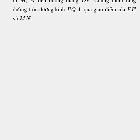
từ
,
đến đường thẳng
. Chúng minh rằng
M
N
D
F
đường tròn đường kính
đi qua giao điểm của
P
Q
F
E
và
.
M
N