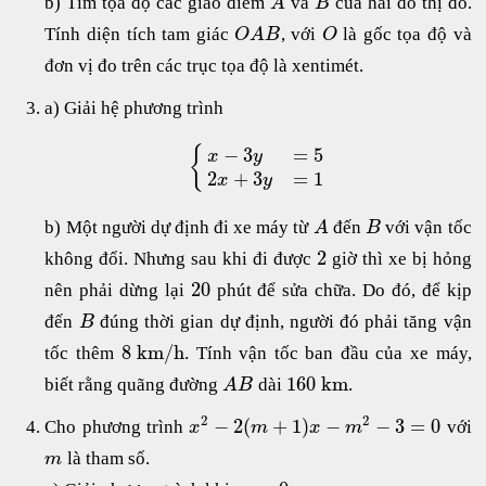
b) Tìm tọa độ các giao điểm
và
của hai đồ thị đó.
A
B
Tính diện tích tam giác
, với
là gốc tọa độ và
O
A
B
O
đơn vị đo trên các trục tọa độ là xentimét.
a) Giải hệ phương trình
−
3
=
5
{
x
y
2
+
3
=
1
x
y
b) Một người dự định đi xe máy từ
đến
với vận tốc
A
B
2
không đổi. Nhưng sau khi đi được
giờ thì xe bị hỏng
20
nên phải dừng lại
phút để sửa chữa. Do đó, để kịp
đến
đúng thời gian dự định, người đó phải tăng vận
B
8
k
m
/
h
tốc thêm
. Tính vận tốc ban đầu của xe máy,
160
k
m
biết rằng quãng đường
dài
.
A
B
2
2
−
2
(
+
1
)
−
−
3
=
0
Cho phương trình
với
x
m
x
m
là tham số.
m