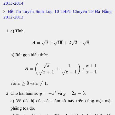
2013-2014
Đề Thi Tuyển Sinh Lớp 10 THPT Chuyên TP Đà Nẵng
2012-2013
a) Tính
−
−
–
–
–
√
=
9
+
16
+
2
2
−
8
.
√
√
√
A
b) Rút gọn biểu thức
−
−
√
1
+
1
(
)
x
x
=
+
:
B
−
−
−
−
−
1
+
1
−
1
√
√
x
x
x
≥
0
≠
1
với
và
.
x
x
2
=
−
=
2
−
3
Cho hai hàm số
và
.
y
x
y
x
a) Vẽ đồ thị của các hàm số này trên cùng một mặt
phẳng tọa độ.