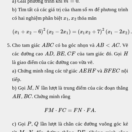
=
0
a) Giải phương trình khi
.
m
b) Tìm tất cả các giá trị của tham số
để phưong trình
m
có hai nghiệm phân biệt
,
thỏa mãn
x
x
1
2
2
2
(
+
−
6
)
(
−
2
)
=
(
+
7
)
(
−
2
)
.
x
x
x
x
x
x
x
x
1
2
2
1
1
2
1
2
<
Cho tam giác
có ba góc nhọn và
. Vẽ
A
B
C
A
B
A
C
các đường cao
,
,
của tam giác đó. Gọi
A
D
B
E
C
F
H
là giao điểm của các đường cao vừa vẽ.
a) Chứng minh rằng các tứ giác
và
nội
A
E
H
F
B
F
E
C
tiếp.
b) Gọi
,
lần lượt là trung điểm của các đoạn thẳng
M
N
,
. Chứng minh rằng
A
H
B
C
⋅
=
⋅
.
F
M
F
C
F
N
F
A
c) Gọi
,
lần lượt là chân các đường vuông góc kẻ
P
Q