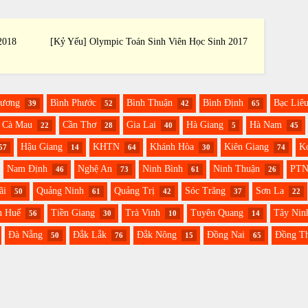
2018
[Kỷ Yếu] Olympic Toán Sinh Viên Học Sinh 2017
[Kỷ Yế
Dương
Bình Phước
Bình Thuận
Bình Định
Bạc Liê
39
52
42
65
Cà Mau
Cần Thơ
Gia Lai
Hà Giang
Hà Nam
22
28
40
5
45
Hậu Giang
KHTN
Khánh Hòa
Kiên Giang
K
57
14
64
30
74
Nam Định
Nghệ An
Ninh Bình
Ninh Thuận
PT
46
73
61
26
ãi
Quảng Ninh
Quảng Trị
Sóc Trăng
Sơn La
50
61
42
37
22
n Huế
Tiền Giang
Trà Vinh
Tuyên Quang
Tây Nin
56
30
10
14
Đà Nẵng
Đắk Lắk
Đắk Nông
Đồng Nai
Đồng T
50
76
15
65