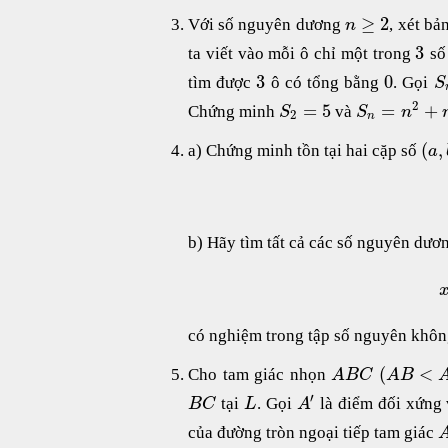
≥
2
Với số nguyên dương
, xét b
n
3
ta viết vào mỗi ô chỉ một trong
s
3
0
tìm được
ô có tổng bằng
. Gọi
S
2
=
5
=
+
Chứng minh
và
S
S
n
2
n
(
,
a) Chứng minh tồn tại hai cặp số
a
b) Hãy tìm tất cả các số nguyên dư
có nghiệm trong tập số nguyên khôn
(
<
Cho tam giác nhọn
A
B
C
A
B
′
tại
. Gọi
là điểm đối xứng
B
C
L
A
của đường tròn ngoại tiếp tam giác