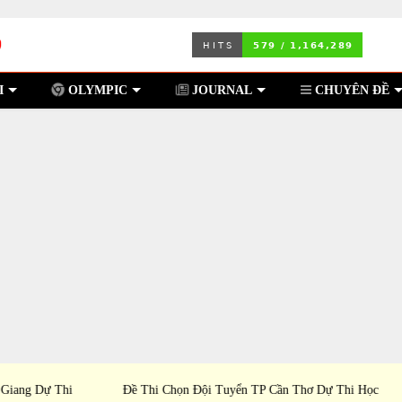
I
OLYMPIC
JOURNAL
CHUYÊN ĐỀ
 Thi
Đề Thi Chọn Đội Tuyển TP Cần Thơ Dự Thi Học
Đề T