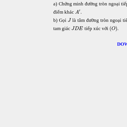
a) Chứng minh đường tròn ngoại tiế
′
điểm khác
.
A
b) Gọi
là tâm đường tròn ngoại ti
J
(
)
tam giác
tiếp xúc với
.
J
D
E
O
DOW