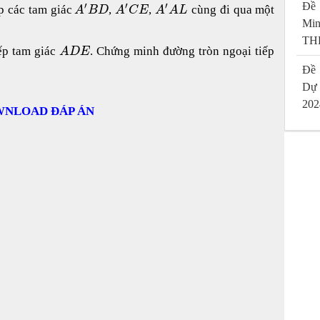
′
′
′
Đề 
p các tam giác
,
,
cùng đi qua một
A
B
D
A
C
E
A
A
L
Mi
THP
ếp tam giác
. Chứng minh đường tròn ngoại tiếp
A
D
E
Đề 
Dự
202
NLOAD ĐÁP ÁN