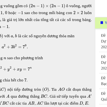
(
2
−
1
)
×
(
2
−
1
)
ảng vuông gồm có
ô vuông, người
n
n
1
0
−
1
2
×
2
ố
,
hoặc
sao cho trong mỗi bảng con
luôn
là giá trị lớn nhất của tổng tất cả các số trong bảng.
n
Y
−
1
.
n
)
Đề 
với
,
là các số nguyên dương thỏa mãn
b
a
b
Dự
2
2
9
+
3
=
7
.
202
a
b
Đề 
ơng
sao cho phương trình
n
Dự
2
2
202
+
+
=
7
n
x
y
x
y
Đề 
7
g chia hết cho
.
Bạc
)
(
)
nội tiếp đường tròn
. Tia
cắt đoạn thẳng
A
C
O
A
O
Đề 
′
 với
qua đường thẳng
. Giả sử tiếp tuyến qua
A
B
C
A
Quả
′
cắt các tia
,
lần lượt tại các điểm
,
.
A
B
C
A
B
A
C
D
E