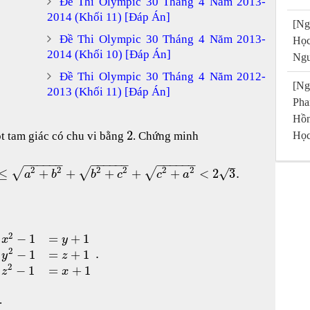
Đề Thi Olympic 30 Tháng 4 Năm 2013-
2014 (Khối 11) [Đáp Án]
[Ng
Đề Thi Olympic 30 Tháng 4 Năm 2013-
Họ
2014 (Khối 10) [Đáp Án]
Ngu
Đề Thi Olympic 30 Tháng 4 Năm 2012-
[Ng
2013 (Khối 11) [Đáp Án]
Pha
Hồn
2
t tam giác có chu vi bằng
. Chứng minh
Học
−
−
−
−
−
−
−
−
−
−
−
−
−
−
−
−
−
−
–
2
2
2
2
2
2
√
√
√
≤
+
+
+
+
+
<
2
3
.
√
a
b
b
c
c
a
2
−
1
=
+
1
x
y
2
.
−
1
=
+
1
y
z
2
−
1
=
+
1
z
x
.