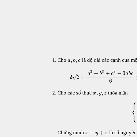
,
,
Cho
là độ dài các cạnh của mộ
a
b
c
3
3
3
+
+
−
3
–
a
b
c
a
b
c
√
2
2
+
6
,
,
Cho các số thực
thỏa mãn
x
y
z
⎧
⎨
⎩
+
+
Chứng minh
là số nguyên
x
y
z