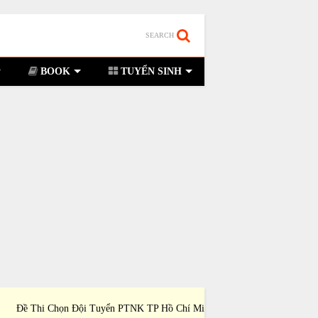
SEARCH
BOOK
TUYỂN SINH
hi Chọn Đội Tuyển PTNK TP Hồ Chí Minh Dự
Đề Thi Chọn Đội Tuyể