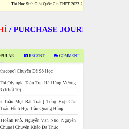
i Học Sinh Giỏi Quốc Gia THPT 2023-2024
Học Sinh Giỏi Qu
URCHASE JOURNALS
PULAR
RECENT
COMMENT
thscope] Chuyên Đề Số Học
Thi Olympic Toán Trại Hè Hùng Vương
3 (Khối 10)
i Tuần Một Bài Toán] Tổng Hợp Các
 Toán Hình Học Trần Quang Hùng
 Hoành Phò, Nguyễn Văn Nho, Nguyễn
 Chung] Chuyên Khảo Đa Thức