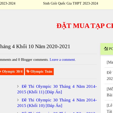
4
Sinh Giỏi Quốc Gia THPT 2023-2024
Th
ĐẶT MUA TẠP CHÍ
/
P
Tháng 4 Khối 10 Năm 2020-2021
PO
mments and 0 Blogger comments.
Leave a comment
.
[Ma
Olympic 30/4
Olympic Toán
Đề 
202
Đề Thi Olympic 30 Tháng 4 Năm 2014-
[Mỗ
2015 (Khối 11) [Đáp Án]
Bài
Đề Thi Olympic 30 Tháng 4 Năm 2014-
2015 (Khối 10) [Đáp Án]
[Lê
Tài