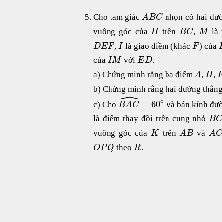
Cho tam giác
nhọn có hai đư
A
B
C
vuông góc của
trên
,
là 
H
B
C
M
,
là giao điềm (khác
) của
D
E
F
I
F
của
với
.
I
M
E
D
a) Chứng minh rằng ba điểm
,
,
A
H
b) Chứng minh rằng hai đường thẳn
ˆ
∘
=
60
c) Cho
và bán kính đư
B
A
C
là điểm thay đồi trên cung nhỏ
B
vuông góc của
trên
và
K
A
B
A
C
theo
.
O
P
Q
R