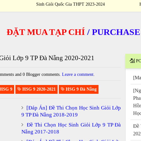
Sinh Giỏi Quốc Gia THPT 2023-2024
T MUA TẠP CHÍ
/
PURCHASE JOU
Giỏi Lớp 9 TP Đà Nẵng 2020-2021
PO
mments and 0 Blogger comments.
Leave a comment
.
[Ma
HSG 9
HSG 9 2020-2021
HSG 9 Đà Nẵng
[Ng
Pha
Hồn
[Đáp Án] Đề Thi Chọn Học Sinh Giỏi Lớp
Học
9 TP Đà Nẵng 2018-2019
Đề Thi Chọn Học Sinh Giỏi Lớp 9 TP Đà
Đề 
Nẵng 2017-2018
202