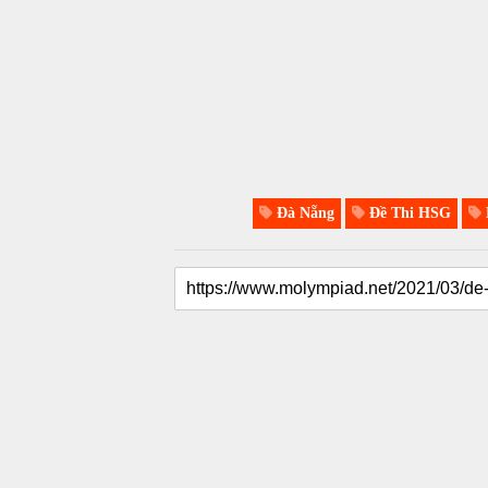
Đà Nẵng
Đề Thi HSG