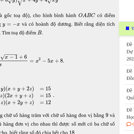
√
√
√
y
x
y
x
y
à gốc toạ độ), cho hình bình hành
có điểm
O
A
B
C
=
−
g
và có hoành độ dương. Biết rằng diện tích
y
x
Y
. Tìm toạ độ điểm
.
B
Đề 
Dự
−
−
−
−
−
√
−
1
+
6
x
202
2
=
−
5
+
8.
x
x
x
Đề 
Đồn
)
(
+
+
2
)
=
15
y
x
y
z
Đề 
.
)
(
2
+
+
)
=
15
z
x
y
z
Quả
)
(
+
2
+
)
=
12
z
x
y
z
Đề 
9
ng chữ số hàng trăm với chữ số hàng đon vị bằng
và
Học
à hàng đơn vị cho nhau thì được số mới có ba chữ số
18
 cho, biết rằng số đó chia hết cho