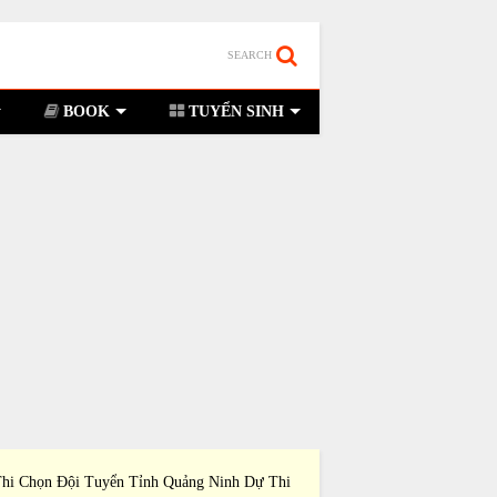
SEARCH
BOOK
TUYỂN SINH
hi Chọn Đội Tuyển Tỉnh Quảng Ninh Dự Thi
Đề Thi Chọn Đội Tuyển