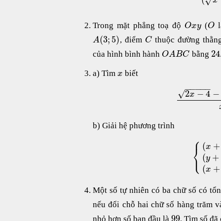
√
x
Trong mặt phẳng toạ độ
(
l
O
x
y
O
(
3
;
5
)
, điểm
thuộc đường thằn
A
C
24
của hình bình hành
bằng
O
A
B
C
a) Tìm
biết
x
−
−
−
−
−
√
2
−
4
−
x
b) Giải hệ phương trình
⎧
(
+
x
⎨
⎩
(
+
y
(
+
x
Một số tự nhiên có ba chữ số có tổ
nếu đổi chỗ hai chữ số hàng trăm v
99
nhỏ hơn số ban đầu là
. Tìm số đã