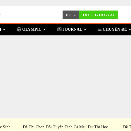
I
OLYMPIC
JOURNAL
CHUYÊN ĐỀ
c Sinh
Đề Thi Chọn Đội Tuyển Tỉnh Cà Mau Dự Thi Học
Đề T