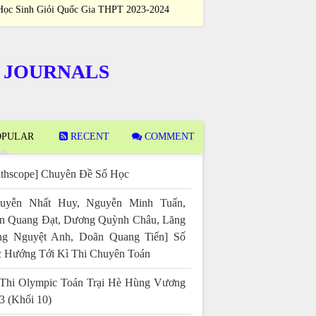
Học Sinh Giỏi Quốc Gia THPT 2023-2024
Sinh Giỏi Quốc
RNALS
PULAR
RECENT
COMMENT
thscope] Chuyên Đề Số Học
uyễn Nhất Huy, Nguyễn Minh Tuấn,
n Quang Đạt, Dương Quỳnh Châu, Lăng
g Nguyệt Anh, Doãn Quang Tiến] Số
 Hướng Tới Kì Thi Chuyên Toán
Thi Olympic Toán Trại Hè Hùng Vương
3 (Khối 10)