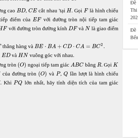
Đề 
Thi
ờng cao
,
cắt nhau 'tại
. Gọi
là hình chiếu
B
D
C
E
H
F
202
tiếp điểm của
với đường tròn nội tiếp tam giác
E
F
với đường tròn đường kính
và
là giao điểm
H
F
D
F
N
Đề 
Bến
2
⋅
+
⋅
=
thẳng hàng và
.
F
B
E
B
A
C
D
C
A
B
C
g
và
vuông góc với nhau.
E
D
H
N
(
)
ờng tròn
ngoại tiếp tam giác
bằng
. Gọi
O
A
B
C
R
K
(
)
của đường tròn
và
,
lần lượt là hình chiếu
C
O
P
Q
. Khi
lớn nhất, hãy tính diện tích của tam giác
P
Q