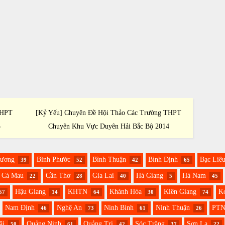
THPT
[Kỷ Yếu] Chuyên Đề Hội Thảo Các Trường THPT
[Kỷ Yế
5
Chuyên Khu Vực Duyên Hải Bắc Bộ 2014
Ch
Dương
Bình Phước
Bình Thuận
Bình Định
Bạc Liê
39
52
42
65
Cà Mau
Cần Thơ
Gia Lai
Hà Giang
Hà Nam
22
28
40
5
45
Hậu Giang
KHTN
Khánh Hòa
Kiên Giang
K
57
14
64
30
74
Nam Định
Nghệ An
Ninh Bình
Ninh Thuận
PT
46
73
61
26
ãi
Quảng Ninh
Quảng Trị
Sóc Trăng
Sơn La
50
61
42
37
22