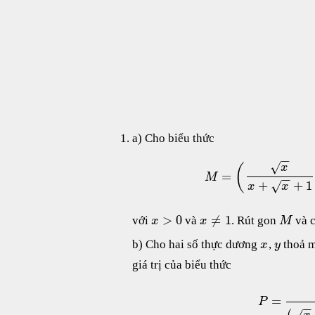
a) Cho biểu thức
−
−
√
(
x
=
M
−
−
+
+
1
√
x
x
>
0
≠
1
với
và
. Rút gon
và 
x
x
M
b) Cho hai số thực dương
,
thoả m
x
y
giá trị của biểu thức
=
P
−
−
(