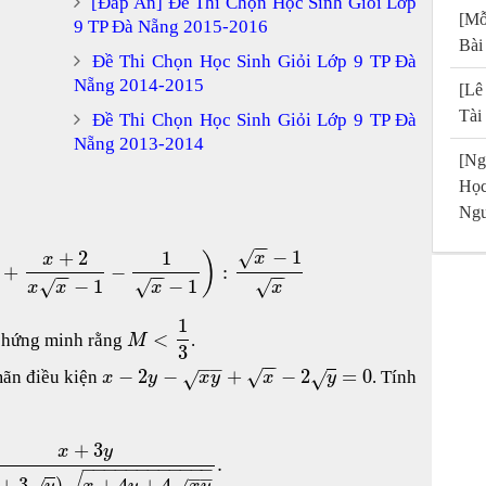
[Đáp Án] Đề Thi Chọn Học Sinh Giỏi Lớp
[Mỗ
9 TP Đà Nẵng 2015-2016
Bài
Đề Thi Chọn Học Sinh Giỏi Lớp 9 TP Đà
Nẵng 2014-2015
[Lê
Tài
Đề Thi Chọn Học Sinh Giỏi Lớp 9 TP Đà
Nẵng 2013-2014
[Ng
Họ
Ngu
−
−
−
1
√
+
2
1
)
x
x
+
−
:
−
−
−
−
−
−
−
1
−
1
√
√
√
x
x
x
x
1
<
chứng minh rằng
.
M
3
−
−
−
−
−
2
−
+
−
2
=
0
√
ãn điều kiện
. Tính
√
√
x
y
x
y
x
y
+
3
x
y
.
−
−
−
−
−
−
−
−
−
−
−
−
−
−
+
3
)
+
4
+
4