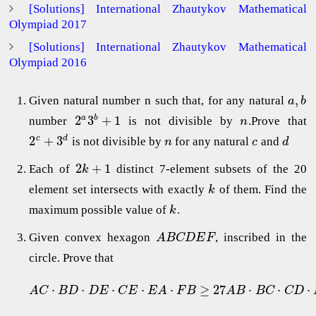
[Solutions] International Zhautykov Mathematical
Olympiad 2017
[Solutions] International Zhautykov Mathematical
Olympiad 2016
,
Given natural number n such that, for any natural
a
b
2
3
+
1
a
b
number
is not divisible by
.Prove that
n
2
+
3
c
d
is not divisible by
for any natural
and
n
c
d
2
+
1
Each of
distinct 7-element subsets of the 20
k
element set intersects with exactly
of them. Find the
k
maximum possible value of
.
k
Given convex hexagon
, inscribed in the
A
B
C
D
E
F
circle. Prove that
⋅
⋅
⋅
⋅
⋅
≥
27
⋅
⋅
⋅
A
C
B
D
D
E
C
E
E
A
F
B
A
B
B
C
C
D