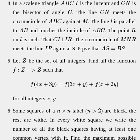
In a scalene triangle
is the incentr and
is
A
B
C
I
C
N
the bisector of angle
. The line
meets the
C
C
N
circumcircle of
again at
. The line
is parallel
A
B
C
M
l
to
and touches the incircle of
. The point
A
B
A
B
C
R
⊥
on
is such. That
. The circumcircle of
l
C
I
I
R
M
N
R
=
meets the line
again at S. Prpve that
.
I
R
A
S
B
S
Let
be the set of all integers. Find all the function
Z
:
−
>
such that
f
Z
Z
(
4
+
3
)
=
(
3
+
)
+
(
+
2
)
f
x
y
f
x
y
f
x
y
,
for all integers
x
y
×
>
2
Some squares of a
tabel (
) are black, the
n
n
n
rest are withe. In every white square we write the
number of all the black squares having at least one
common vertex with it. Find the maximum possible