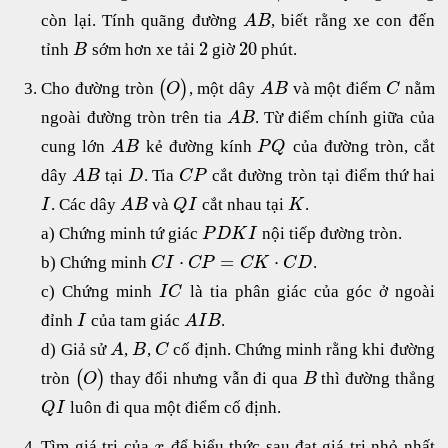
còn lại. Tính quãng đường
, biết rằng xe con đến
A
B
2
20
tỉnh
sớm hơn xe tải
giờ
phút.
B
(
)
Cho đường tròn
, một dây
và một điểm
nằm
O
A
B
C
ngoài đường tròn trên tia
. Từ điểm chính giữa của
A
B
cung lớn
kẻ đường kính
của đường tròn, cắt
A
B
P
Q
dây
tại
. Tia
cắt đường tròn tại điểm thứ hai
A
B
D
C
P
. Các dây
và
cắt nhau tại
.
I
A
B
Q
I
K
a) Chứng minh tứ giác
nội tiếp đường tròn.
P
D
K
I
⋅
=
⋅
b) Chứng minh
.
C
I
C
P
C
K
C
D
c) Chứng minh
là tia phân giác của góc ở ngoài
I
C
đỉnh
của tam giác
.
I
A
I
B
d) Giả sử
,
,
cố định. Chứng minh rằng khi đường
A
B
C
(
)
tròn
thay đổi nhưng vẫn đi qua
thì đường thẳng
O
B
luôn đi qua một điểm cố định.
Q
I
Tìm giá trị của
để biểu thức sau đạt giá trị nhỏ nhất
x