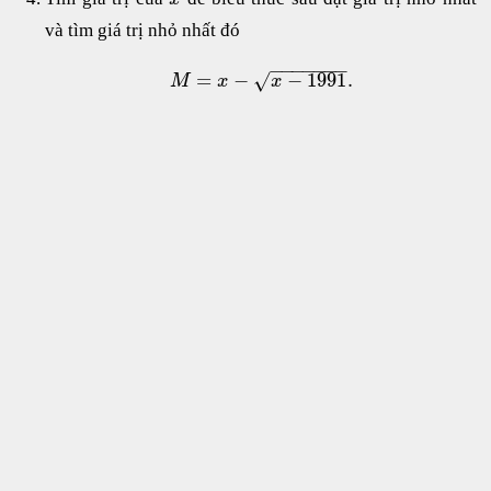
và tìm giá trị nhỏ nhất đó
−
−
−
−
−
−
−
=
−
−
1991
.
√
M
x
x