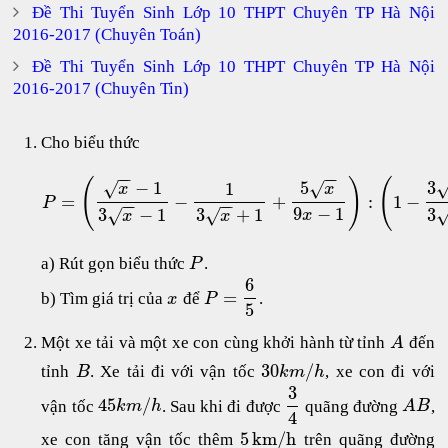
Đề Thi Tuyển Sinh Lớp 10 THPT Chuyên TP Hà Nội
2016-2017 (Chuyên Toán)
Đề Thi Tuyển Sinh Lớp 10 THPT Chuyên TP Hà Nội
2016-2017 (Chuyên Tin)
Cho biểu thức
−
−
−
−
(
)
(
−
1
5
3
√
√
1
x
x
=
−
+
:
1
−
P
−
−
−
−
9
−
1
3
−
1
3
+
1
3
√
√
x
x
x
a) Rút gọn biểu thức
.
P
6
=
b) Tìm giá trị của
để
.
x
P
5
Một xe tải và một xe con cùng khởi hành từ tỉnh
đến
A
30
/
tỉnh
. Xe tải đi với vận tốc
, xe con đi với
B
k
m
h
3
45
/
vận tốc
. Sau khi đi được
quãng đường
,
k
m
h
A
B
4
5
k
m
/
h
xe con tăng vận tốc thêm
trên quãng đường