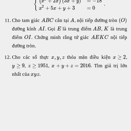
+
2
(
3
+
)
=
−
18
(
)
{
x
x
x
y
.
2
+
5
+
+
3
=
0
x
x
y
(
)
Cho tam giác
cân tại
, nội tiếp đường tròn
A
B
C
A
O
đường kính
. Gọi
là trung điểm
,
là trung
A
I
E
A
B
K
điểm
. Chứng minh rằng tứ giác
nội tiếp
O
I
A
E
K
C
đường tròn.
,
,
≥
2
Cho các số thực
thỏa mãn điều kiện
,
x
y
z
x
≥
9
≥
1951
+
+
=
2016
,
,
. Tìm giá trị lớn
y
z
x
y
z
nhất của
.
x
y
z