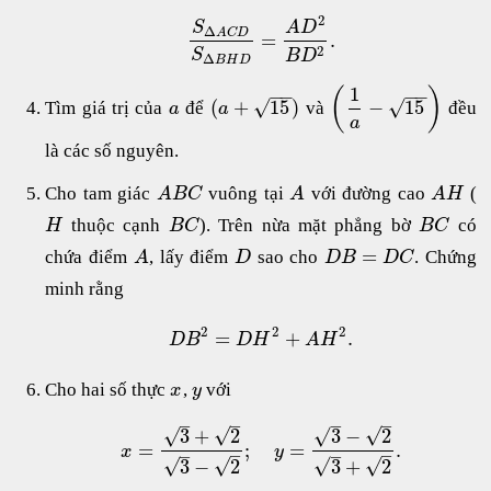
2
S
A
D
Δ
A
C
D
=
.
2
S
B
D
Δ
B
H
D
1
−
−
−
−
(
)
√
√
(
+
15
)
−
15
Tìm giá trị của
để
và
đều
a
a
a
là các số nguyên.
Cho tam giác
vuông tại
với đường cao
(
A
B
C
A
A
H
thuộc cạnh
). Trên nừa mặt phẳng bờ
có
H
B
C
B
C
=
chứa điểm
, lấy điểm
sao cho
. Chứng
A
D
D
B
D
C
minh rằng
2
2
2
=
+
.
D
B
D
H
A
H
Cho hai số thực
,
với
x
y
–
–
–
–
√
√
√
√
3
+
2
3
−
2
=
;
=
.
x
y
–
–
–
–
√
√
√
√
3
−
2
3
+
2