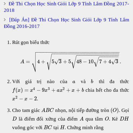
Đề Thi Chọn Học Sinh Giỏi Lớp 9 Tỉnh Lâm Đồng 2017-
2018
[Đáp Án] Đề Thi Chọn Học Sinh Giỏi Lớp 9 Tỉnh Lâm
Đồng 2016-2017
Rút gọn biểu thức

−
−
−
−
−
−
−
−
−
−
−
−
−
−
−
−
−
−
−
−
−
−
−
−
−
−
−

−
−
−
−
−
−
−
−
−
−
−
−
−
−
−
−
−
−
−
−
−
−
−
−
−
−
−
−
−
−
−
−
−
−
−
−
−

−
−
−
−
−
−
−
√
√
–
–
√
⎷
=
4
+
5
3
+
5
48
−
10
7
+
4
3
.
√
√
A
Với giá trị nào của
và
thì đa thức
a
b
4
3
2
(
)
=
−
9
+
+
+
chia hết cho đa thức
f
x
x
x
a
x
x
b
2
−
−
2
.
x
x
(
)
Cho tam giác
nhọn, nội tiếp đường tròn
. Gọi
A
B
C
O
là điểm đối xứng của điểm
qua tâm
. Kẻ
D
A
O
D
H
vuông góc với
tại
. Chứng minh rằng
B
C
H