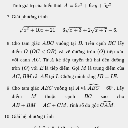
2
2
=
5
+
6
+
5
Tính giá trị của biểu thức
.
A
x
x
y
y
Giải phương trình
−
−
−
−
−
−
−
−
−
−
−
−
−
−
−
−
−
−
−
−
−
2
√
+
10
+
21
=
3
+
3
+
2
+
7
−
6.
√
√
x
x
x
x
Cho tam giác
vuông tại
. Trên cạnh
lấy
A
B
C
B
B
C
(
<
)
(
)
điểm
và vẽ đường tròn
tiếp xúc
O
O
C
O
B
O
với cạnh
. Từ
kẻ tiếp tuyến thứ hai đến đường
A
C
A
(
)
tròn
với
là tiếp điểm. Gọi
là trung điểm của
O
E
M
=
,
cắt
tại
. Chứng minh rằng
.
A
C
B
M
A
E
I
I
B
I
E
ˆ
∘
=
60
Cho tam giác
vuông tại
và
. Lấy
A
B
C
A
A
B
C
điểm
thuộc cạnh
sao cho
M
B
C
ˆ
+
=
+
. Tính số đo góc
.
A
B
B
M
A
C
C
M
C
A
M
Giải hệ phương trình
2