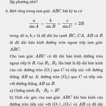
lập phương nhỏ?
Biết rằng trong tam giác
bất kỳ ta có
A
B
C
a
b
c
=
=
=
2
R
sin
sin
sin
B
C
A
,
,
trong đó
là độ dài ba cạnh
,
,
và
a
b
c
B
C
C
A
A
B
R
là độ dài bán kính đường tròn ngoai tiếp tam giác
.
A
B
C
Cho tam giác
có độ dài bán kính đường tròn
A
B
C
ngoại tiếp là
. Gọi
,
lần lượt là độ dài bán kính
R
R
R
1
2
(
)
của các đường tròn
qua
và tiếp xúc với đường
O
C
1
(
)
thẳng
tại
; đường tròn
qua
và tiếp xúc
A
B
A
O
C
2
với đường thẳng
tại
.
A
B
B
2
⋅
=
a) Chứng minh
.
R
R
R
1
2
b) Tính các góc của tam giác
khi bán kính của
A
B
C
(
)
,
(
)
đường tròn tiếp xúc với
và
có độ dài
O
O
A
B
1
2