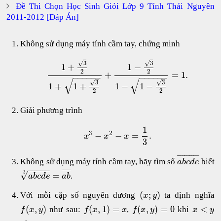
Đề Thi Chọn Học Sinh Giỏi Lớp 9 Tỉnh Thái Nguyên
2011-2012 [Đáp Án]
Không sử dụng máy tính cầm tay, chứng minh
√
√
3
3
1
+
1
−
2
2
+
=
1.
−
−
−
−
−
−
−
−
−
−
−
−
√
√
√
√
3
3
1
+
1
+
1
−
1
−
2
2
Giải phương trình
1
3
2
−
−
=
.
x
x
x
3
¯
¯
¯
¯
¯
¯
¯
¯
¯
¯
¯
¯
Không sử dụng máy tính cầm tay, hãy tìm số
biết
a
b
c
d
e
−
−
−
−
−
¯
¯
¯
¯
¯
√
3
=
.
a
b
c
d
e
a
b
(
;
)
Với mỗi cặp số nguyên dương
ta định nghĩa
x
y
(
,
)
(
,
1
)
=
(
,
)
=
0
<
như sau:
,
khi
f
x
y
f
x
x
f
x
y
x
y