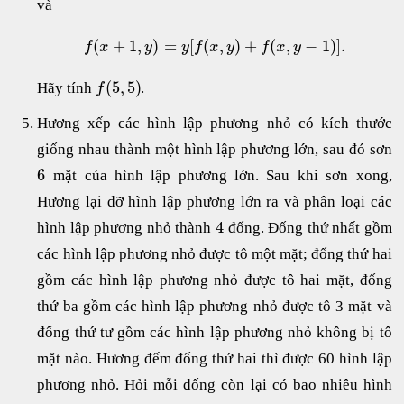
và
(
+
1
,
)
=
[
(
,
)
+
(
,
−
1
)
]
.
f
x
y
y
f
x
y
f
x
y
(
5
,
5
)
Hãy tính
.
f
Hương xếp các hình lập phương nhỏ có kích thước
giống nhau thành một hình lập phương lớn, sau đó sơn
6
mặt của hình lập phương lớn. Sau khi sơn xong,
Hương lại dỡ hình lập phương lớn ra và phân loại các
4
hình lập phương nhỏ thành
đống. Đống thứ nhất gồm
các hình lập phương nhỏ được tô một mặt; đống thứ hai
gồm các hình lập phương nhỏ được tô hai mặt, đống
thứ ba gồm các hình lập phương nhỏ được tô 3 mặt và
đống thứ tư gồm các hình lập phương nhỏ không bị tô
mặt nào. Hương đếm đống thứ hai thì được 60 hình lập
phương nhỏ. Hỏi mỗi đống còn lại có bao nhiêu hình