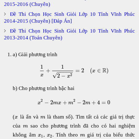
2015-2016 (Chuyên)
Đề Thi Chọn Học Sinh Giỏi Lớp 10 Tỉnh Vĩnh Phúc
2014-2015 (Chuyên) [Đáp Án]
Đề Thi Chọn Học Sinh Giỏi Lớp 10 Tỉnh Vĩnh Phúc
2013-2014 (Toán Chuyên)
a) Giải phương trình
1
1
R
+
=
2
(
∈
)
x
−
−
−
−
−
√
2
x
2
−
x
b) Cho phương trình bậc hai
2
2
−
2
+
−
2
+
4
=
0
x
m
x
m
m
(
là ẩn và
là tham số). Tìm tất cả các giá trị thực
x
m
của
sao cho phương trình đã cho có hai nghiệm
m
không âm
,
. Tính theo
giá trị của biểu thức
x
x
m
1
2