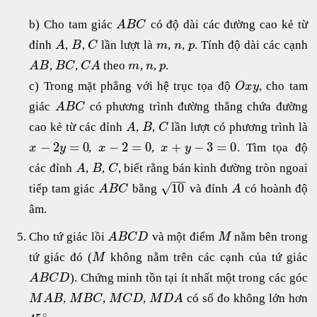
b) Cho tam giác
có độ dài các đường cao kẻ từ
A
B
C
đỉnh
,
,
lần lượt là
,
,
. Tính độ dài các cạnh
A
B
C
m
n
p
,
,
theo
,
,
.
A
B
B
C
C
A
m
n
p
c) Trong mặt phẳng với hệ trục tọa độ
, cho tam
O
x
y
giác
có phương trình đường thẳng chứa đường
A
B
C
cao kẻ từ các đỉnh
,
,
lần lượt có phương trình là
A
B
C
−
2
=
0
−
2
=
0
+
−
3
=
0
,
,
. Tìm tọa độ
x
y
x
x
y
các đỉnh
,
,
, biết rằng bán kinh đường tròn ngoai
A
B
C
−
−
√
10
tiếp tam giác
bằng
và đỉnh
có hoành độ
A
B
C
A
âm.
Cho tứ giác lồi
và một điểm
nằm bên trong
A
B
C
D
M
tứ giác đó (
không nằm trên các cạnh của tứ giác
M
). Chứng minh tồn tại ít nhất một trong các góc
A
B
C
D
,
,
,
có số đo không lớn hơn
M
A
B
M
B
C
M
C
D
M
D
A
∘