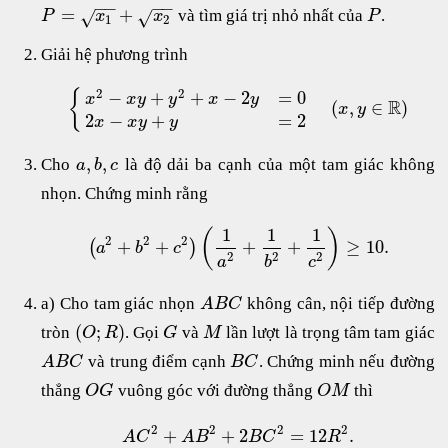
−
−
−
−
=
+
và tìm giá trị nhỏ nhất của
.
√
√
P
x
x
P
1
2
Giải hệ phương trình
2
2
{
−
+
+
−
2
=
0
x
x
y
y
x
y
R
(
,
∈
)
x
y
2
−
+
=
2
x
x
y
y
,
,
Cho
là độ dải ba cạnh của một tam giác không
a
b
c
nhọn. Chứng minh rằng
1
1
1
(
)
2
2
2
+
+
+
+
≥
10.
(
)
a
b
c
2
2
2
a
b
c
a) Cho tam giác nhọn
không cân, nội tiếp đường
A
B
C
(
;
)
tròn
. Gọi
và
lần lượt là trọng tâm tam giác
O
R
G
M
và trung điểm cạnh
. Chứng minh nếu đường
A
B
C
B
C
thẳng
vuông góc với đường thẳng
thì
O
G
O
M
2
2
2
2
+
+
2
=
12
.
A
C
A
B
B
C
R