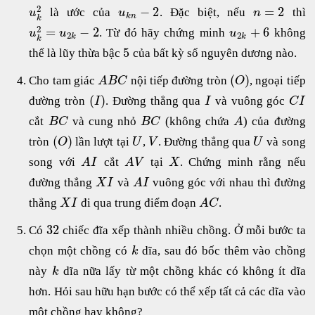
2
−
2
=
2
là ước của
. Đặc biệt, nếu
thì
u
u
n
k
n
k
2
=
−
2
+
6
. Từ đó hãy chứng minh
không
u
u
u
2
2
k
k
k
5
thể là lũy thừa bậc
của bất kỳ số nguyên dương nào.
(
)
Cho tam giác
nội tiếp đường tròn
, ngoại tiếp
A
B
C
O
(
)
đường tròn
. Đường thẳng qua
và vuông góc
I
I
C
I
cắt
và cung nhỏ
(không chứa
) của đường
B
C
B
C
A
(
)
tròn
lần lượt tại
,
. Đường thẳng qua
và song
O
U
V
U
song với
cắt
tại
. Chứng minh rằng nếu
A
I
A
V
X
đường thẳng
và
vuông góc với nhau thì đường
X
I
A
I
thẳng
đi qua trung điểm đoạn
.
X
I
A
C
32
Có
chiếc đĩa xếp thành nhiều chồng. Ở mỗi bước ta
chọn một chồng có
dĩa, sau đó bốc thêm vào chồng
k
này
dĩa nữa lấy từ một chồng khác có không ít dĩa
k
hơn. Hỏi sau hữu hạn bước có thể xếp tất cả các dĩa vào
một chồng hay không?