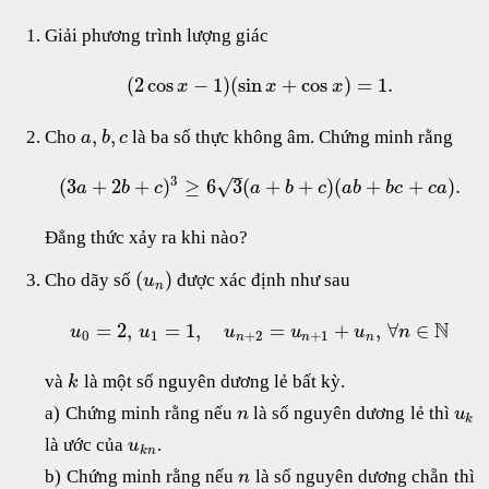
Giải phương trình lượng giác
(
2
cos
−
1
)
(
sin
+
cos
)
=
1.
x
x
x
,
,
Cho
là ba số thực không âm. Chứng minh rằng
a
b
c
–
3
(
3
+
2
+
)
≥
6
3
(
+
+
)
(
+
+
)
.
√
a
b
c
a
b
c
a
b
b
c
c
a
Đẳng thức xảy ra khi nào?
(
)
Cho dãy số
được xác định như sau
u
n
N
=
2
,
=
1
,
=
+
,
∀
∈
u
u
u
u
u
n
0
1
+
2
+
1
n
n
n
và
là một số nguyên dương lẻ bất kỳ.
k
a) Chứng minh rằng nếu
là số nguyên dương lẻ thì
n
u
k
là ước của
.
u
k
n
b) Chứng minh rằng nếu
là số nguyên dương chẵn thì
n