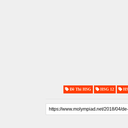
Đề Thi HSG
HSG 12
HS