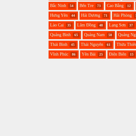
Bắc Ninh
Bến Tre
Cao Bằng
54
73
12
Hưng Yên
Hải Dương
Hải Phòng
44
71
Lào Cai
Lâm Đồng
Lạng Sơn
35
48
37
Quảng Bình
Quảng Nam
Quảng Ng
65
58
Thái Bình
Thái Nguyên
Thừa Thiê
45
61
Vĩnh Phúc
Yên Bái
Điện Biên
86
25
15