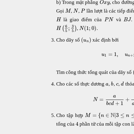
b) Trong mặt phẳng
, cho đườn
O
x
y
Gọi
,
,
lần lượt là các tiếp đ
M
N
P
là giao điểm của
và
.
H
P
N
B
J
6
3
;
(
1
;
0
)
(
)
,
.
H
N
5
5
(
)
Cho dãy số
xác định bởi
u
n
=
1
,
u
u
1
+
n
Tìm công thức tổng quát của dãy số
Cho các số thực dương
,
,
,
thỏa
a
b
c
d
a
=
+
N
+
1
b
c
d
N
=
{
∈
|
3
≤
Cho tập hợp
M
n
n
4
tổng của
phần tử của mỗi tập con l