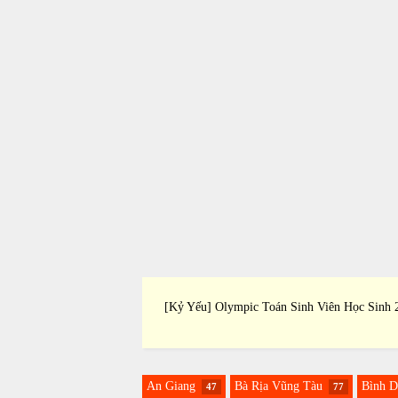
Triển Chuyên Môn Giáo
[Kỷ Yếu] Olympic Toán Sinh Viên Học Sinh 
T Chuyên 2017
An Giang
Bà Rịa Vũng Tàu
Bình 
47
77