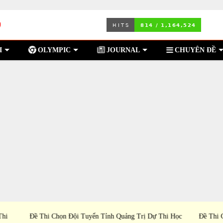
I
OLYMPIC
JOURNAL
CHUYÊN ĐỀ
 Thi
Đề Thi Chọn Đội Tuyển TP Cần Thơ Dự Thi Học
Đề T