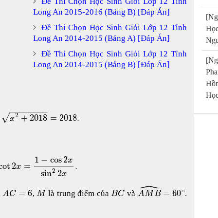
Đề Thi Chọn Học Sinh Giỏi Lớp 12 Tỉnh
Long An 2015-2016 (Bảng B) [Đáp Án]
[Ng
Đề Thi Chọn Học Sinh Giỏi Lớp 12 Tỉnh
Họ
Long An 2014-2015 (Bảng A) [Đáp Án]
Ngu
Đề Thi Chọn Học Sinh Giỏi Lớp 12 Tỉnh
[Ng
Long An 2014-2015 (Bảng B) [Đáp Án]
Pha
Hồn
Học
−
−
−
−
−
−
−
−
2
√
+
2018
=
2018.
x
1
−
cos
2
x
cot
2
=
.
x
2
sin
2
x
ˆ
∘
=
6
=
60
,
,
là trung điểm của
và
.
A
C
M
B
C
A
M
B