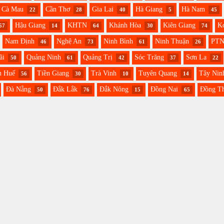
Cà Mau
Cần Thơ
Gia Lai
Hà Giang
Hà Nam
22
28
40
5
45
Hậu Giang
KHTN
Khánh Hòa
Kiên Giang
K
57
14
64
30
74
Nam Định
Nghệ An
Ninh Bình
Ninh Thuận
PT
46
73
61
26
ãi
Quảng Ninh
Quảng Trị
Sóc Trăng
Sơn La
50
61
42
37
22
n Huế
Tiền Giang
Trà Vinh
Tuyên Quang
Tây Nin
56
30
10
14
Đà Nẵng
Đắk Lắk
Đắk Nông
Đồng Nai
Đồng T
50
76
15
65