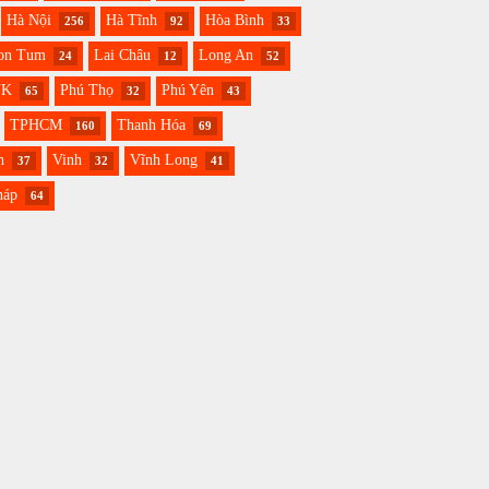
Hà Nội
Hà Tĩnh
Hòa Bình
256
92
33
on Tum
Lai Châu
Long An
24
12
52
NK
Phú Thọ
Phú Yên
65
32
43
TPHCM
Thanh Hóa
160
69
h
Vinh
Vĩnh Long
37
32
41
háp
64