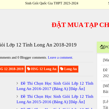
4
Sinh Giỏi Quốc Gia THPT 2023-2024
Th
ĐẶT MUA TẠP CHÍ
/
P
iỏi Lớp 12 Tỉnh Long An 2018-2019
PO
mments and 0 Blogger comments.
Leave a comment
.
[Ma
G 12 2018-2019
HSG 12 Long An
Long An
Đề 
202
Đề Thi Chọn Học Sinh Giỏi Lớp 12 Tỉnh
[Mỗ
Long An 2016-2017 (Bảng A) [Đáp Án]
Bài
Đề Thi Chọn Học Sinh Giỏi Lớp 12 Tỉnh
Long An 2015-2016 (Bảng A) [Đáp Án]
[Lê
Tài