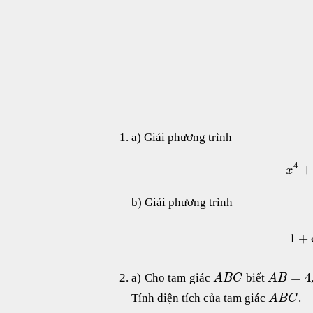
a) Giải phương trình
4
+
x
b) Giải phương trình
1
+
=
4
a) Cho tam giác
biết
A
B
C
A
B
Tính diện tích của tam giác
.
A
B
C