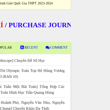
i Học Sinh Giỏi Quốc Gia THPT 2023-2024
Học Sinh Giỏi Qu
URCHASE JOURNALS
PULAR
RECENT
COMMENT
thscope] Chuyên Đề Số Học
Thi Olympic Toán Trại Hè Hùng Vương
3 (Khối 10)
i Tuần Một Bài Toán] Tổng Hợp Các
 Toán Hình Học Trần Quang Hùng
 Hoành Phò, Nguyễn Văn Nho, Nguyễn
 Chung] Chuyên Khảo Đa Thức