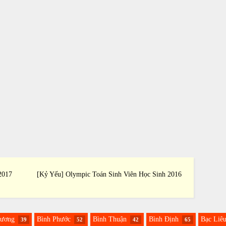
2017
[Kỷ Yếu] Olympic Toán Sinh Viên Học Sinh 2016
[Kỷ Yế
Dương
Bình Phước
Bình Thuận
Bình Định
Bạc Liê
39
52
42
65