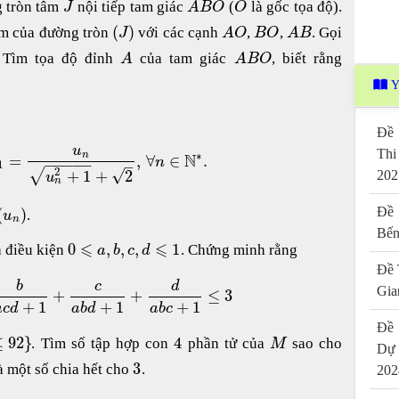
g tròn tâm
nội tiếp tam giác
(
là gốc tọa độ).
J
A
B
O
O
(
)
iểm của đường tròn
với các cạnh
,
,
. Gọi
J
A
O
B
O
A
B
 Tìm tọa độ đỉnh
của tam giác
, biết rằng
A
A
B
O
Y
Đề 
u
Thi
∗
n
N
=
,
∀
∈
.
n
−
−
−
−
−
–
1
2
√
√
+
1
+
2
202
u
n
Đề 
(
)
.
u
n
Bến
⩽
⩽
0
,
,
,
1
 điều kiện
. Chứng minh rằng
a
b
c
d
Đề 
b
c
d
Gia
+
+
≤
3
+
1
+
1
+
1
a
c
d
a
b
d
a
b
c
Đề 
≤
92
}
4
. Tìm số tập hợp con
phần tử của
sao cho
M
Dự
3
à một số chia hết cho
.
202