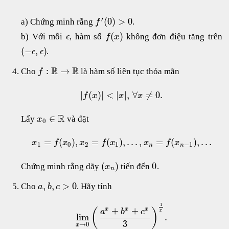
′
(
0
)
>
0
a) Chứng minh rằng
.
f
(
)
b) Với mỗi
, hàm số
không đơn điệu tăng trên
ϵ
f
x
(
−
,
)
.
ϵ
ϵ
R
R
:
→
Cho
là hàm số liên tục thỏa mãn
f
|
(
)
|
<
|
|
,
∀
≠
0.
f
x
x
x
R
∈
Lấy
và đặt
x
0
=
(
)
,
=
(
)
,
.
.
.
,
=
(
)
,
.
.
.
x
f
x
x
f
x
x
f
x
1
0
2
1
−
1
n
n
(
)
0
Chứng minh rằng dãy
tiến đến
.
x
n
,
,
>
0
Cho
. Hãy tính
a
b
c
1
+
+
x
x
x
(
)
a
b
c
x
lim
.
3
→
0
x