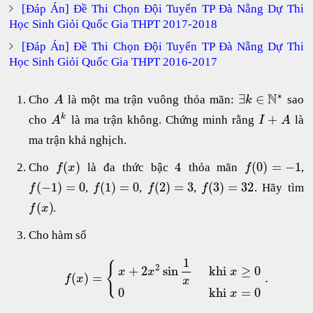
[Đáp Án] Đề Thi Chọn Đội Tuyển TP Đà Nẵng Dự Thi
Học Sinh Giỏi Quốc Gia THPT 2017-2018
[Đáp Án] Đề Thi Chọn Đội Tuyển TP Đà Nẵng Dự Thi
Học Sinh Giỏi Quốc Gia THPT 2016-2017
∗
N
∃
∈
Cho
là một ma trận vuông thỏa mãn:
sao
A
k
+
k
cho
là ma trận không. Chứng minh rằng
là
A
I
A
ma trận khả nghịch.
(
)
4
(
0
)
=
−
1
Cho
là đa thức bậc
thỏa mãn
,
f
x
f
(
−
1
)
=
0
(
1
)
=
0
(
2
)
=
3
(
3
)
=
32
,
,
,
. Hãy tìm
f
f
f
f
(
)
.
f
x
Cho hàm số
1
{
2
+
2
sin
khi
≥
0
x
x
x
(
)
=
.
f
x
x
0
khi
=
0
x