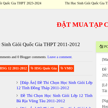
024
Học Sinh Giỏi Quốc Gia THPT 2023-2024
ĐẶT MUA TẠP CHÍ
/
 Sinh Giỏi Quốc Gia THPT 2011-2012
PO
mments and 0 Blogger comments.
Leave a comment
.
[Ma
HSG 12 2011-2012
HSG Quốc Gia
VMO
Đề 
202
[Đáp Án] Đề Thi Chọn Học Sinh Giỏi Lớp
[Lê
12 Tỉnh Đồng Tháp 2011-2012
Tài
Đề Thi Chọn Học Sinh Giỏi Lớp 12 Tỉnh
Bà Rịa Vũng Tàu 2011-2012
[Ng
Họ