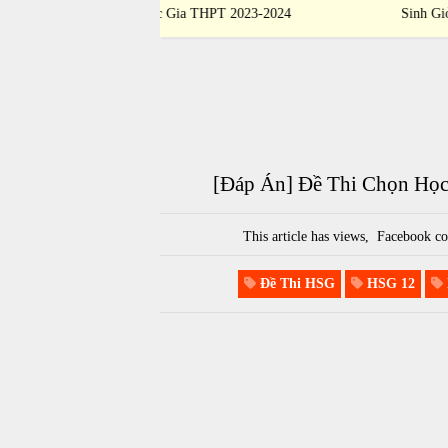
 THPT 2023-2024
Thi Học Sinh Giỏi Quốc Gia THPT 2023-2
[Đáp Án] Đề Thi Chọn Học
This article has
views,
Facebook co
Đề Thi HSG
HSG 12