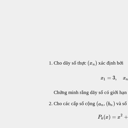
(
)
Cho dãy số thực
xác định bởi
x
n
=
3
,
x
x
1
Chứng minh rằng dãy số có giới hạn
(
(
)
Cho các cấp số cộng
,
và số
a
b
n
n
2
(
)
=
+
P
x
x
k