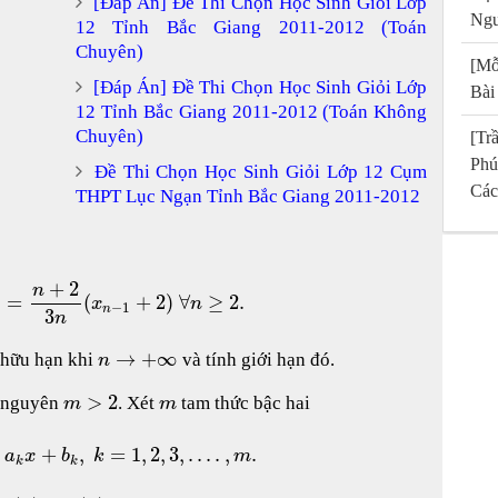
[Đáp Án] Đề Thi Chọn Học Sinh Giỏi Lớp
Ngu
12 Tỉnh Bắc Giang 2011-2012 (Toán
Chuyên)
[Mỗ
[Đáp Án] Đề Thi Chọn Học Sinh Giỏi Lớp
Bài
12 Tỉnh Bắc Giang 2011-2012 (Toán Không
Chuyên)
[T
Phú
Đề Thi Chọn Học Sinh Giỏi Lớp 12 Cụm
Các
THPT Lục Ngạn Tỉnh Bắc Giang 2011-2012
+
2
n
=
(
+
2
)
∀
≥
2.
x
n
−
1
n
n
3
n
→
+
∞
 hữu hạn khi
và tính giới hạn đó.
n
>
2
 nguyên
. Xét
tam thức bậc hai
m
m
+
,
=
1
,
2
,
3
,
.
.
.
.
,
.
a
x
b
k
m
k
k