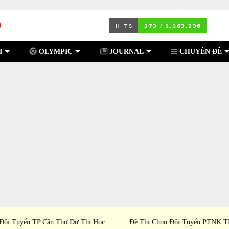
I
OLYMPIC
JOURNAL
CHUYÊN ĐỀ
nh Dự
Đề Thi Chọn Đội Tuyển Tỉnh Bình Dương Dự Thi
Đề Th