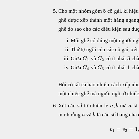
5
Cho một nhóm gồm
cô gái, kí hiệu
ghế được xếp thành một hàng ngang
ghế đó sao cho các điều kiện sau đư
Mỗi ghế có đúng một người ng
Thứ tự ngồi của các cô gái, xét 
3
Giữa
và
có ít nhất
chà
G
G
1
2
1
Giữa
và
có ít nhất
chà
G
G
4
5
Hỏi có tất cả bao nhiêu cách xếp nh
một chiếc ghế mà người ngồi ở chiếc
,
Xét các số tự nhiên lẻ
mà
là
a
b
a
minh rằng
và
là các số hạng của 
a
b
=
=
1
v
v
1
2