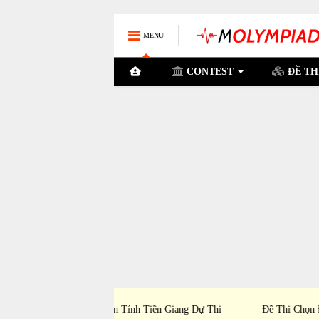
MENU
CONTEST
ĐỀ TH
P Cần Thơ Dự Thi Học
Đề Thi Chọn Đội Tuyển PTNK TP Hồ Chí Mi