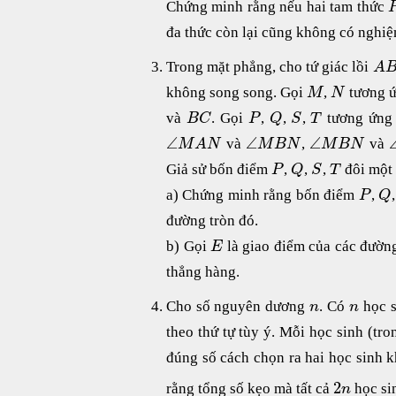
Chứng minh rằng nếu hai tam thức
đa thức còn lại cũng không có nghiệ
Trong mặt phẳng, cho tứ giác lồi
A
không song song. Gọi
,
tương ứ
M
N
và
. Gọi
,
,
,
tương ứng 
B
C
P
Q
S
T
∠
∠
∠
và
,
và
M
A
N
M
B
N
M
B
N
Giả sử bốn điểm
,
,
,
đôi một 
P
Q
S
T
a) Chứng minh rằng bốn điểm
,
P
Q
đường tròn đó.
b) Gọi
là giao điểm của các đườ
E
thẳng hàng.
Cho số nguyên dương
. Có
học 
n
n
theo thứ tự tùy ý. Mỗi học sinh (tr
đúng số cách chọn ra hai học sinh k
2
rằng tổng số kẹo mà tất cả
học si
n