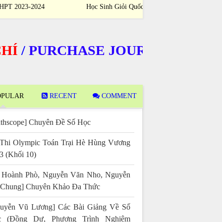
Sinh Giỏi Quốc Gia THPT 2023-2024
Sinh Giỏi Quốc
PURCHASE JOURNALS
PULAR
RECENT
COMMENT
thscope] Chuyên Đề Số Học
Thi Olympic Toán Trại Hè Hùng Vương
3 (Khối 10)
 Hoành Phò, Nguyễn Văn Nho, Nguyễn
 Chung] Chuyên Khảo Đa Thức
uyễn Vũ Lương] Các Bài Giảng Về Số
c (Đồng Dư, Phương Trình Nghiệm