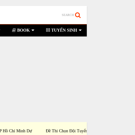
SEARCH
BOOK
TUYỂN SINH
i Chọn Đội Tuyển Tỉnh Lâm Đồng Dự Thi Học
Đề Thi Chọn Đội Tuyể