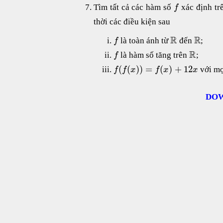
Tìm tất cả các hàm số
xác định tr
f
thời các điều kiện sau
R
R
là toàn ánh từ
đến
;
f
R
là hàm số tăng trên
;
f
(
(
)
)
=
(
)
+
12
với mọ
f
f
x
f
x
x
DOW