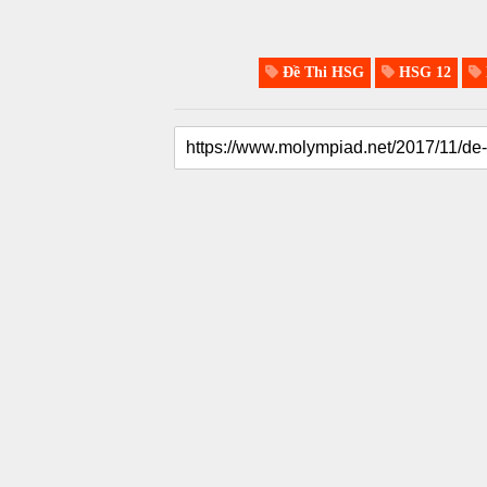
Đề Thi HSG
HSG 12