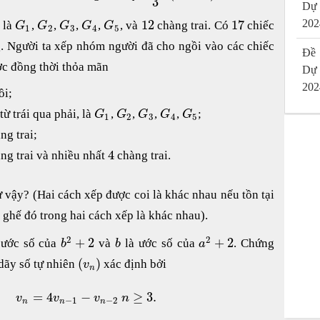
3
Dự
12
17
202
 là
,
,
,
,
, và
chàng trai. Có
chiếc
G
G
G
G
G
1
2
3
4
5
. Người ta xếp nhóm người đã cho ngồi vào các chiếc
Đề 
ợc đồng thời thỏa mãn
Dự
202
ồi;
từ trái qua phải, là
,
,
,
,
;
G
G
G
G
G
1
2
3
4
5
ng trai;
4
ng trai và nhiều nhất
chàng trai.
ư vậy? (Hai cách xếp được coi là khác nhau nếu tồn tại
 ghế đó trong hai cách xếp là khác nhau).
2
2
+
2
+
2
 ước số của
và
là ước số của
. Chứng
b
b
a
(
)
dãy số tự nhiên
xác định bởi
v
n
,
=
4
−
≥
3.
v
v
v
n
−
1
−
2
n
n
n