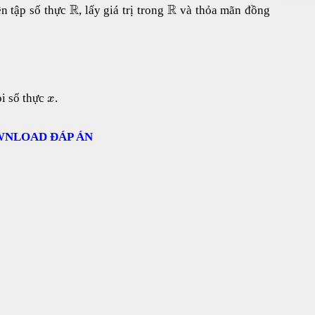
R
R
ên tập số thực
, lấy giá trị trong
và thỏa mãn đồng
i số thực
.
x
NLOAD ĐÁP ÁN