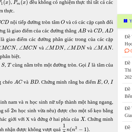
(
)
(
)
,
đều không có nghiệm thực thì tất cả các
P
x
P
x
1
m
m thực.
Y
nội tiếp đường tròn tâm
và có các cặp cạnh đối
B
C
D
O
ng là giao điểm của các đường thẳng
và
,
A
B
C
D
A
D
Đề 
là giao điểm các đường phân giác trong của các cặp
Học
∠
∠
∠
∠
∠
,
và
,
và
.
M
C
N
M
C
N
M
D
N
M
D
N
M
A
N
phân biệt.
Đề 
,
,
cùng nằm trên một đường tròn. Gọi
là tâm của
S
T
I
Thi
202
ng chéo
và
. Chứng minh rằng ba điểm
,
,
A
C
B
D
E
O
I
Đề 
Bến
sinh nam và
học sinh nữ xếp thành một hàng ngang,
n
Đề 
2
ong số
học sinh vừa nêu) được cho một số kẹo bằng
n
Gia
hác giới với X và đứng ở hai phía của
. Chứng minh
X
1
Đề 
2
(
−
1
)
nh nhận được không vượt quá
.
n
n