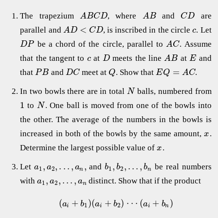
The trapezium
, where
and
are
A
B
C
D
A
B
C
D
<
parallel and
, is inscribed in the circle
. Let
A
D
C
D
c
be a chord of the circle, parallel to
. Assume
D
P
A
C
that the tangent to
at
meets the line
at
and
c
D
A
B
E
=
that
and
meet at
. Show that
.
P
B
D
C
Q
E
Q
A
C
In two bowls there are in total
balls, numbered from
N
1
to
. One ball is moved from one of the bowls into
N
the other. The average of the numbers in the bowls is
increased in both of the bowls by the same amount,
.
x
Determine the largest possible value of
.
x
,
,
.
.
.
,
,
,
,
.
.
.
,
Let
and
be real numbers
a
a
a
b
b
b
1
2
1
2
n
n
,
,
.
.
.
,
with
distinct. Show that if the product
a
a
a
1
2
n
(
+
)
(
+
)
⋅
⋅
⋅
(
+
)
a
b
a
b
a
b
1
2
i
i
i
n