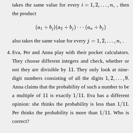
=
1
,
2
,
.
.
.
,
,
takes the same value for every
, then
i
n
the product
(
+
)
(
+
)
⋅
⋅
⋅
(
+
)
a
b
a
b
a
b
1
2
j
j
n
j
=
1
,
2
,
.
.
.
,
,
also takes the same value for every
.
j
n
Eva, Per and Anna play with their pocket calculators.
They choose different integers and check, whether or
11
not they are divisible by
. They only look at nine-
1
,
2
,
.
.
.
,
9
digit numbers consisting of all the digits
.
Anna claims that the probability of such a number to be
11
1
/
11
a multiple of
is exactly
. Eva has a different
1
/
11
opinion: she thinks the probability is less than
.
1
/
11
Per thinks the probability is more than
. Who is
correct?