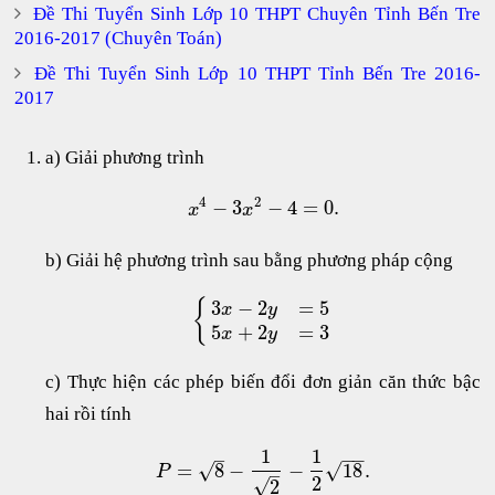
Đề Thi Tuyển Sinh Lớp 10 THPT Chuyên Tỉnh Bến Tre
2016-2017 (Chuyên Toán)
Đề Thi Tuyển Sinh Lớp 10 THPT Tỉnh Bến Tre 2016-
2017
a) Giải phương trình
4
2
−
3
−
4
=
0.
x
x
b) Giải hệ phương trình sau bằng phương pháp cộng
3
−
2
=
5
{
x
y
5
+
2
=
3
x
y
c) Thực hiện các phép biến đổi đơn giản căn thức bậc
hai rồi tính
1
1
−
−
–
=
8
−
−
18
.
√
√
P
–
2
√
2