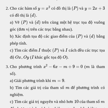
2
=
(
)
=
2
+
3
Cho các hàm số
có đồ thị là
và
y
x
P
y
x
(
)
có đồ thị là
.
d
(
)
(
)
a) Vẽ
và
trên cùng một hệ trục tọa độ vuông
P
d
góc (đơn vị trên các trục bằng nhau).
(
)
(
)
b) Xác định tọa độ các giao điểm của
và
bằng
P
d
phép tính.
(
)
c) Tìm các điểm
thuộc
và
cách đều các trục tọa
I
P
I
độ
,
(
khác gốc tọa độ
).
O
x
O
y
I
O
2
−
6
−
+
9
=
0
Cho phương trình
(
là tham
x
x
m
m
số).
=
9
a) Giải phương trình khi
.
m
b) Tìm các giá trị của tham số
để phương trình có
m
nghiệm.
10
c) Tìm các giá trị nguyên và nhỏ hơn
của tham số
m