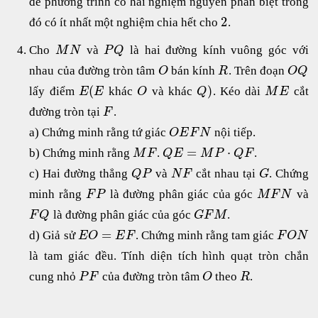
để phương trình có hai nghiệm nguyên phân biệt trong
2
đó có ít nhất một nghiệm chia hết cho
.
Cho
và
là hai đường kính vuông góc với
M
N
P
Q
nhau của đường tròn tâm
bán kính
. Trên đoạn
O
R
O
Q
(
)
lấy điểm
khác
và khác
. Kéo dài
cắt
E
E
O
Q
M
E
đường tròn tại
.
F
a) Chứng minh rằng tứ giác
nội tiếp.
O
E
F
N
=
⋅
b) Chứng minh rằng
.
.
M
F
Q
E
M
P
Q
F
c) Hai đường thẳng
và
cắt nhau tại
. Chứng
Q
P
N
F
G
minh rằng
là đường phân giác của góc
và
F
P
M
F
N
là đường phân giác của góc
.
F
Q
G
F
M
=
d) Giả sử
. Chứng minh rằng tam giác
E
O
E
F
F
O
N
là tam giác đều. Tính diện tích hình quạt tròn chắn
cung nhỏ
của đường tròn tâm
theo
.
P
F
O
R