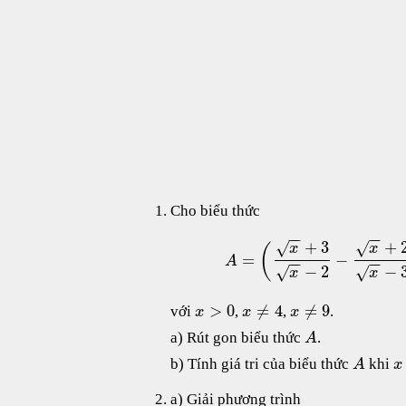
Cho biểu thức
−
−
−
−
+
3
+
√
√
(
x
x
=
−
A
−
−
−
−
−
2
−
√
√
x
x
>
0
≠
4
≠
9
với
,
,
.
x
x
x
a) Rút gon biểu thức
.
A
b) Tính giá tri của biểu thức
khi
A
x
a) Giải phương trình