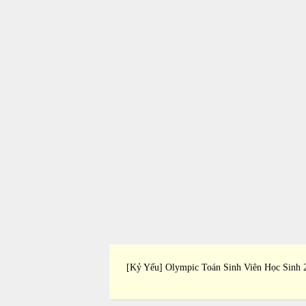
Thảo Khoa Học Trại Hè
[Kỷ Yếu] Olympic Toán Sinh Viên Học Sinh 
ng 2010