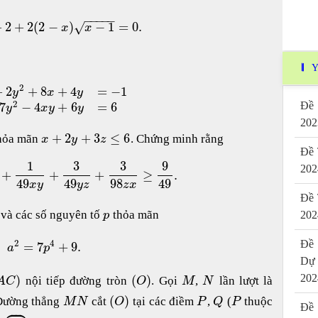
−
−
−
−
−
+
2
+
2
(
2
−
)
−
1
=
0.
√
x
x
Y
2
+
2
+
8
+
4
=
−
1
y
x
y
2
7
−
4
+
6
=
6
Đề 
y
x
y
y
202
+
2
+
3
≤
6
thỏa mãn
. Chứng minh rằng
x
y
z
Đề 
1
3
3
9
202
+
+
+
≥
.
49
49
98
49
x
y
y
z
z
x
Đề 
và các số nguyên tố
thỏa mãn
202
p
2
4
Đề 
=
7
+
9.
a
p
Dự
202
)
(
)
nội tiếp đường tròn
. Gọi
,
lần lượt là
A
C
O
M
N
(
)




Đường thẳng
cắt
tại các điềm
,
(
thuộc
M
N
O
P
Q
P
Đề 