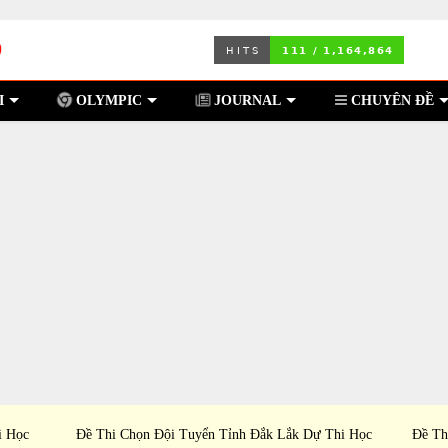
I
OLYMPIC
JOURNAL
CHUYÊN ĐỀ
i Học
Đề Thi Chọn Đội Tuyển Tỉnh Đắk Lắk Dự Thi Học
Đề Th