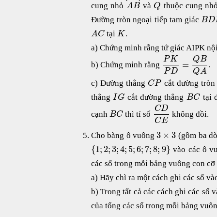
cung nhỏ
và
thuộc cung nh
A
B
Q
Đường tròn ngoại tiếp tam giác
B
D
tại
.
A
C
K
a) Chứng minh rằng tứ giác AIPK nội
P
K
Q
B
=
b) Chứng minh rằng
.
P
D
Q
A
c) Đường thẳng
cắt đường tròn 
C
P
thẳng
cắt đường thẳng
tại
I
G
B
C
C
D
cạnh
thì tỉ số
không đồi.
B
C
C
E
3
×
3
Cho bàng ô vuông
(gồm ba dòn
{
1
;
2
;
3
;
4
;
5
;
6
;
7
;
8
;
9
}
vào các ô vu
các số trong mỗi bảng vuông con cỡ
a) Hãy chì ra một cách ghi các số và
b) Trong tất cả các cách ghi các số v
của tổng các số trong mỗi bảng vuô