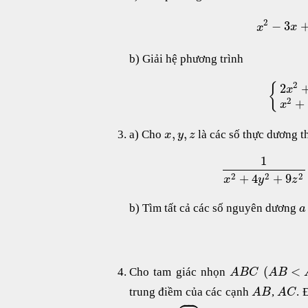
2
−
3
x
x
b) Giải hệ phương trình
2
2
{
x
2
+
x
,
,
a) Cho
là các số thực dương 
x
y
z
1
2
2
2
+
4
+
9
x
y
z
b) Tìm tất cả các số nguyên dương
a
(
<
Cho tam giác nhọn
A
B
C
A
B




trung điềm của các cạnh
,
. 
A
B
A
C