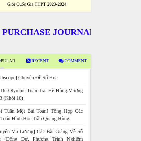
Giỏi Quốc Gia THPT 2023-2024
Sinh Giỏi Quốc
CHASE JOURNALS
PULAR
RECENT
COMMENT
thscope] Chuyên Đề Số Học
Thi Olympic Toán Trại Hè Hùng Vương
3 (Khối 10)
i Tuần Một Bài Toán] Tổng Hợp Các
 Toán Hình Học Trần Quang Hùng
uyễn Vũ Lương] Các Bài Giảng Về Số
c (Đồng Dư, Phương Trình Nghiệm