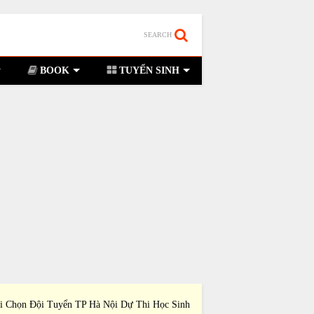
SEARCH
BOOK
TUYỂN SINH
i Chọn Đội Tuyển TP Hà Nội Dự Thi Học Sinh
Đề Thi Chọn Đội Tuyể