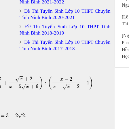
Ninh Bình 2021-2022
Ngu
Đề Thi Tuyển Sinh Lớp 10 THPT Chuyên
[Lê
Tỉnh Ninh Bình 2020-2021
Tài
Đề Thi Tuyển Sinh Lớp 10 THPT Tỉnh
Ninh Bình 2018-2019
[Ng
Đề Thi Tuyển Sinh Lớp 10 THPT Chuyên
Pha
Tỉnh Ninh Bình 2017-2018
Hồn
Học
−
−
2
+
2
√
−
2
)
(
)
x
x
+
:
−
1
−
−
−
−
3
−
5
+
6
−
−
2
√
√
x
x
x
x
–
√
=
3
−
2
2
.