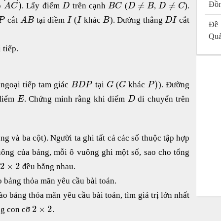
)
≠
≠
Đồn
ỏ
. Lấy điểm
trên cạnh
(
,
).
A
C
D
B
C
D
B
D
C
cắt
tại điềm
(
khác
). Đường thẳng
cắt
P
A
B
I
I
B
D
I
Đề 
Quả
 tiếp.
)
ngoại tiếp tam giác
tại
(
khác
). Đường
B
D
P
G
G
P
 điểm
. Chứng minh rằng khi điểm
di chuyển trên
E
D
g và ba cột). Người ta ghi tất cả các số thuộc tập hợp
ông của bảng, mỗi ô vuông ghi một số, sao cho tổng
2
×
2
đều bằng nhau.
o bảng thỏa mãn yêu cầu bài toán.
ào bảng thỏa mãn yêu cầu bài toán, tìm giá trị lớn nhất
2
×
2
ng con cỡ
.