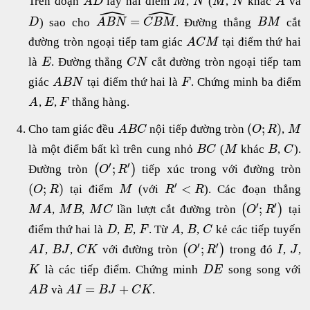
Trên đoạn
lấy hai điểm
,
(
,
khác
và
A
D
M
N
M
N
A
ˆ
ˆ
=
) sao cho
. Đường thẳng
cắt
D
A
B
N
C
B
M
B
M
đường tròn ngoại tiếp tam giác
tại điểm thứ hai
A
C
M
là
. Đường thẳng
cắt đường tròn ngoại tiếp tam
E
C
N
giác
tại điểm thứ hai là
. Chứng minh ba điểm
A
B
N
F
,
,
thẳng hàng.
A
E
F
(
;
)
Cho tam giác đều
nội tiếp đường tròn
,
A
B
C
O
R
M
là một điểm bất kì trên cung nhỏ
(
khác
,
).
B
C
M
B
C
′
′
;
(
)
Đường tròn
tiếp xúc trong với đường tròn
O
R
′
(
;
)
<
tại điểm
(với
). Các đoạn thẳng
O
R
M
R
R
′
′
;
(
)
,
,
lần lượt cắt đường tròn
tại
M
A
M
B
M
C
O
R
điểm thứ hai là
,
,
. Từ
,
,
kẻ các tiếp tuyến
D
E
F
A
B
C
′
′
;
(
)
,
,
với đường tròn
trong đó
,
,
A
I
B
J
C
K
O
R
I
J
là các tiếp điểm. Chứng minh
song song với
K
D
E
=
+
và
.
A
B
A
I
B
J
C
K