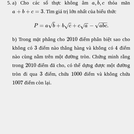
,
,
a) Cho các số thực không âm
thỏa mãn
a
b
c
+
+
=
3
. Tìm giá trị lớn nhất của biểu thức
a
b
c
−
−
−
−
−
√
√
=
+
+
−
.
√
√
P
a
b
b
c
c
a
a
b
c
2010
b) Trong mặt phẳng cho
điểm phân biệt sao cho
3
4
không có
điểm nào thẳng hàng và không có
điểm
nào cùng nằm trên một đường tròn. Chứng minh rằng
2010
trong
điểm đã cho, có thể dựng được một đường
3
1000
tròn đi qua
điểm, chứa
điểm và không chứa
1007
điểm còn lại.