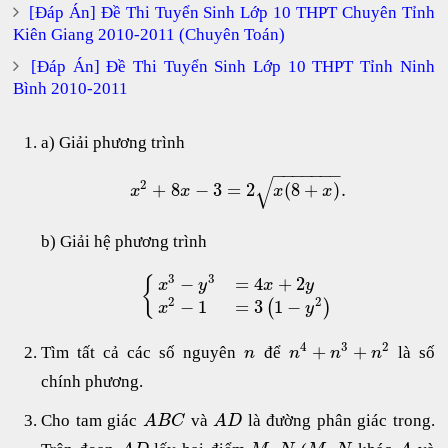
[Đáp Án] Đề Thi Tuyển Sinh Lớp 10 THPT Chuyên Tỉnh
Kiên Giang 2010-2011 (Chuyên Toán)
[Đáp Án] Đề Thi Tuyển Sinh Lớp 10 THPT Tỉnh Ninh
Bình 2010-2011
a) Giải phương trình
−
−
−
−
−
−
−
√
2
+
8
−
3
=
2
(
8
+
)
.
x
x
x
x
b) Giải hệ phương trình
3
3
−
=
4
+
2
{
x
y
x
y
2
2
−
1
=
3
1
−
(
)
x
y
4
3
2
+
+
Tìm tất cả các số nguyên
để
là số
n
n
n
n
chính phương.
Cho tam giác
và
là đường phân giác trong.
A
B
C
A
D