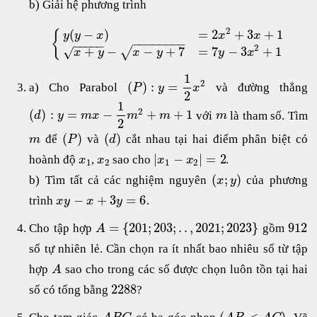
b) Giải hệ phương trình
2
(
−
)
=
2
+
3
+
1
{
y
y
x
x
x
−
−
−
−
−
−
−
−
−
−
−
−
−
2
+
−
−
+
7
=
7
−
3
+
1
√
√
x
y
x
y
y
x
1
2
(
)
:
=
a) Cho Parabol
và đường thẳng
P
y
x
2
1
2
(
)
:
=
−
+
+
1
với
là tham số. Tìm
d
y
m
x
m
m
m
2
(
)
(
)
để
và
cắt nhau tại hai điểm phân biệt có
m
P
d
|
−
|
=
2
hoành độ
,
sao cho
.
x
x
x
x
1
2
1
2
(
;
)
b) Tìm tất cả các nghiệm nguyên
của phương
x
y
−
+
3
=
6
trình
.
x
y
x
y
=
{
201
;
203
;
.
.
,
2021
;
2023
}
912
Cho tập hợp
gồm
A
số tự nhiên lẻ. Cần chọn ra ít nhất bao nhiêu số từ tập
hợp
sao cho trong các số được chọn luôn tồn tại hai
A
2288
số có tổng bằng
?
(
<
)