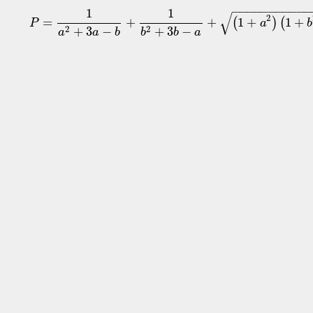
−
−
−
−
−
−
−
−
−
−
−
1
1
√
2
=
+
+
1
+
1
+
(
)
(
P
a
b
2
2
+
3
−
+
3
−
a
a
b
b
b
a