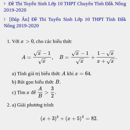
Đề Thi Tuyển Sinh Lớp 10 THPT Chuyên Tỉnh Đắk Nông
2019-2020
[Đáp Án] Đề Thi Tuyển Sinh Lớp 10 THPT Tỉnh Đắk
Nông 2019-2020
>
0
Với
, cho các biểu thức
x
−
−
−
−
−
−
−
1
−
1
1
−
√
√
√
x
x
x
=
,
=
+
.
A
B
−
−
−
−
−
−
+
√
√
√
x
x
x
x
=
64
a) Tính giá trị biểu thức
khi
.
A
x
b) Rút gọn biểu thức
.
B
3
A
>
c) Tìm
để
.
x
2
B
a) Giải phương trình
4
4
(
+
3
)
+
(
+
5
)
=
82.
x
x