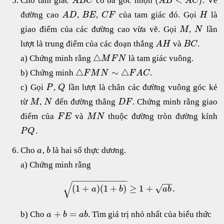
Cho tam giác
có ba góc nhọn
. Vẽ
A
B
C
A
B
A
C
đường cao
,
,
của tam giác đó. Gọi
là
A
D
B
E
C
F
H
giao điểm của các đường cao vừa vẽ. Gọi
,
lần
M
N
lượt là trung điểm của các đoạn thẳng
và
.
A
H
B
C
△
a) Chứng minh rằng
là tam giác vuông.
M
F
N
△
∼
△
b) Chứng minh
.
F
M
N
F
A
C
c) Gọi
,
lần lượt là chân các đường vuông góc kẻ
P
Q
từ
,
đến đường thẳng
. Chứng minh rằng giao
M
N
D
F
điểm của
và
thuộc đường tròn đường kính
F
E
M
N
.
P
Q
Cho
,
là hai số thực dương.
a
b
a) Chứng minh rằng
−
−
−
−
−
−
−
−
−
−
−
−
−
√
√
(
1
+
)
(
1
+
)
≥
1
+
.
a
b
a
b
+
=
b) Cho
. Tìm giá trị nhỏ nhất của biểu thức
a
b
a
b