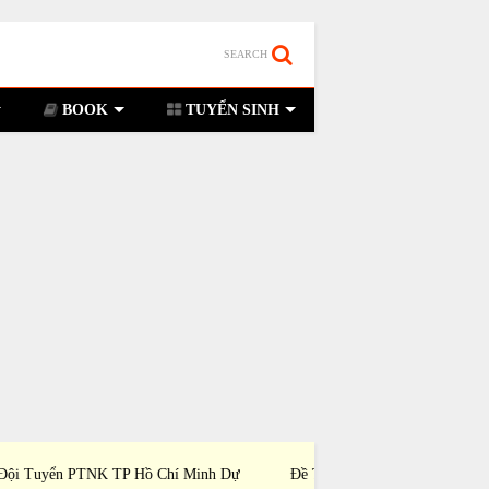
SEARCH
BOOK
TUYỂN SINH
hi Chọn Đội Tuyển Tỉnh Bình Dương Dự Thi
Đề Thi Chọn Đội Tuyển