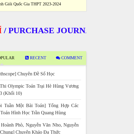
Học Sinh Giỏi Quốc Gia THPT 2023-2024
Sinh Giỏi Quốc
URCHASE JOURNALS
PULAR
RECENT
COMMENT
thscope] Chuyên Đề Số Học
Thi Olympic Toán Trại Hè Hùng Vương
3 (Khối 10)
i Tuần Một Bài Toán] Tổng Hợp Các
 Toán Hình Học Trần Quang Hùng
 Hoành Phò, Nguyễn Văn Nho, Nguyễn
 Chung] Chuyên Khảo Đa Thức