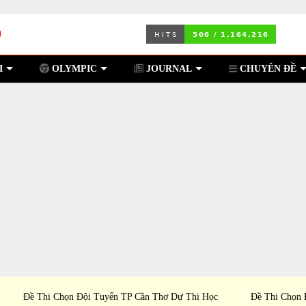
I
OLYMPIC
JOURNAL
CHUYÊN ĐỀ
 Học
Đề Thi Chọn Đội Tuyển PTNK TP Hồ Chí Minh Dự
Đề T