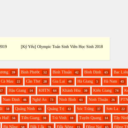
2019
[Kỷ Yếu] Olympic Toán Sinh Viên Học Sinh 2018
[Kỷ Yế
Dương
Bình Phước
Bình Thuận
Bình Định
Bạc Liê
39
52
42
65
Cà Mau
Cần Thơ
Gia Lai
Hà Giang
Hà Nam
22
28
40
5
45
Hậu Giang
KHTN
Khánh Hòa
Kiên Giang
K
57
14
64
30
74
Nam Định
Nghệ An
Ninh Bình
Ninh Thuận
PT
46
73
61
26
ãi
Quảng Ninh
Quảng Trị
Sóc Trăng
Sơn La
50
61
42
37
22
n Huế
Tiền Giang
Trà Vinh
Tuyên Quang
Tây Nin
56
30
10
14
Đà Nẵng
Đắk Lắk
Đắk Nông
Đồng Nai
Đồng T
50
76
15
65