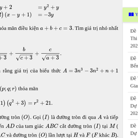
2
+
2
=
+
y
y
y
2
(
−
+
1
)
=
−
3
)
x
y
y
Y
+
+
=
3
thỏa mãn điều kiện
. Tìm giá trị nhỏ nhất
a
b
c
Đề 
Thi
202
b
c
+
+
.
−
−
−
−
−
−
−
−
−
−
−
√
√
+
3
+
3
+
3
c
a
Đề 
Bến
3
2
=
3
−
3
+
+
1
 rằng giá trị của biểu thức
A
n
n
n
Đề 
Gia
(
;
;
)
thỏa mãn
p
q
r
Đề 
2
2
1
+
3
=
+
21.
)
(
)
q
r
Dự
202
(
)
(
)
ường tròn
. Gọi
là đường tròn đi qua
và tiếp
O
I
A
(
)
yến
của tam giác
cắt đường tròn
tại
(
Đề 
A
D
A
B
C
I
M
Dự
(
)
và đường tròn
lần lượt tại
và
(
khác
).
A
C
O
H
F
F
B