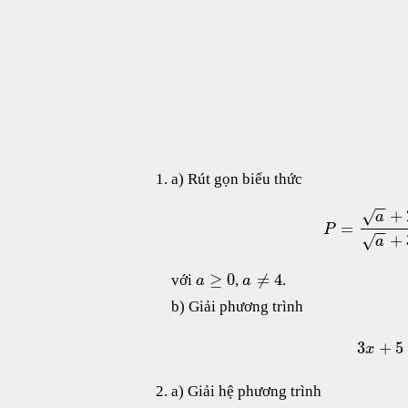
a) Rút gọn biểu thức
−
−
+
√
a
=
P
−
−
+
√
a
≥
0
≠
4
với
,
.
a
a
b) Giải phương trình
3
+
5
x
a) Giải hệ phương trình