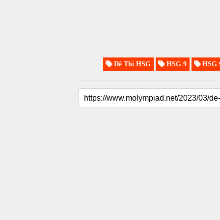
Đề Thi HSG
HSG 9
HSG 9