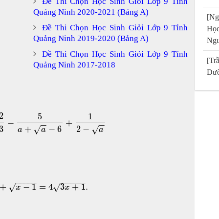
Đề Thi Chọn Học Sinh Giỏi Lớp 9 Tỉnh
Quảng Ninh 2020-2021 (Bảng A)
[Ng
Đề Thi Chọn Học Sinh Giỏi Lớp 9 Tỉnh
Họ
Quảng Ninh 2019-2020 (Bảng A)
Ngu
Đề Thi Chọn Học Sinh Giỏi Lớp 9 Tỉnh
[T
Quảng Ninh 2017-2018
Dưỡ
2
5
1
−
+
−
−
−
−
3
+
−
6
2
−
√
√
a
a
a
−
−
−
−
−
−
−
−
−
−
+
−
1
=
4
3
+
1
.
√
√
x
x