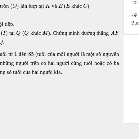
202
(
)
 tròn
lần lượt tại
và
(
khác
).
O
K
E
E
C
.
Đề 
Bạc
ội tiếp.
(
)
n
tại
(
khác
). Chứng minh đường thẳng
I
Q
Q
M
A
F
.
Q
1
85
uổi từ
đến
(tuổi của mỗi người là một số nguyên
những người trên có hai người cùng tuổi hoặc có ba
g số tuổi của hai người kia.