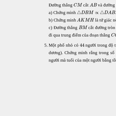
Đường thẳng
cắt
và đường
C
M
A
B
△
∝
△
a) Chứng minh
D
B
M
D
A
B
b) Chứng minh
là tứ giác n
A
K
M
H
c) Đường thẳng
cắt đường trò
B
M
đi qua trung điểm của đoạn thẳng
C
44
Một phố nhỏ có
người trong độ t
dương). Chứng minh rằng trong số 
người mà tuổi của một người bằng tồn