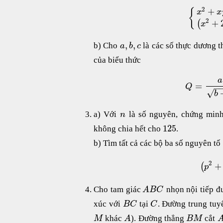
2
+
{
x
x
2
+
(
x
,
,
b) Cho
là các số thực dương 
a
b
c
của biểu thức
a
=
Q
−
√
b
a) Với
là số nguyên, chứng minh
n
125
không chia hết cho
.
b) Tìm tất cả các bộ ba số nguyên tố
2
+
(
p
Cho tam giác
nhọn nội tiếp đ
A
B
C
xúc với
tại
. Đường trung tu
B
C
C
khác
). Đường thẳng
cắt
M
A
B
M