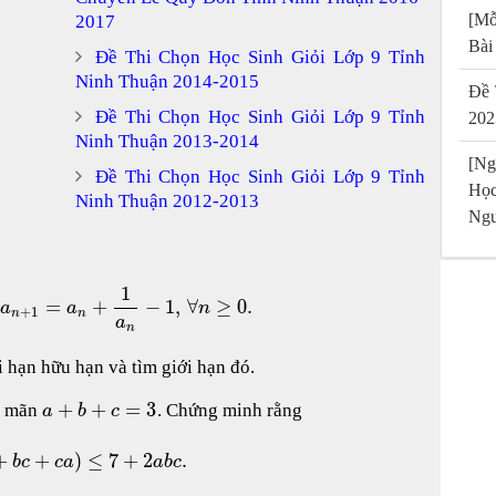
[Mỗ
2017
Bài
Đề Thi Chọn Học Sinh Giỏi Lớp 9 Tỉnh
Ninh Thuận 2014-2015
Đề 
Đề Thi Chọn Học Sinh Giỏi Lớp 9 Tỉnh
202
Ninh Thuận 2013-2014
[Ng
Đề Thi Chọn Học Sinh Giỏi Lớp 9 Tỉnh
Họ
Ninh Thuận 2012-2013
Ngu
1
=
+
−
1
,
∀
≥
0.
a
a
n
+
1
n
n
a
n
i hạn hữu hạn và tìm giới hạn đó.
+
+
=
3
ả mãn
. Chứng minh rằng
a
b
c
+
+
)
≤
7
+
2
.
b
c
c
a
a
b
c