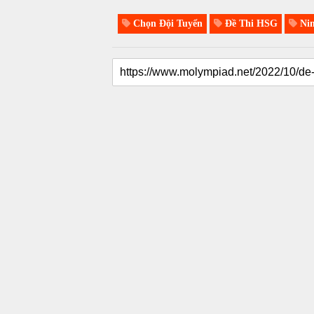
Chọn Đội Tuyển
Đề Thi HSG
Nin