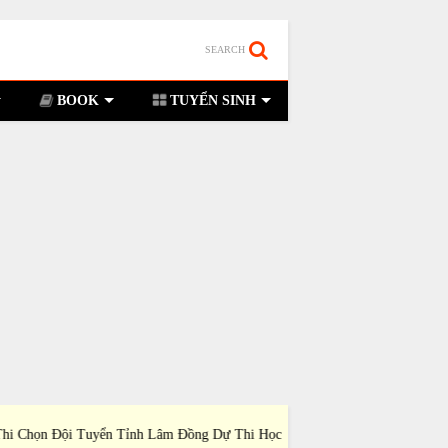
SEARCH
BOOK
TUYỂN SINH
i Chọn Đội Tuyển Tỉnh Lâm Đồng Dự Thi Học
Đề Thi Chọn Đội Tuyể