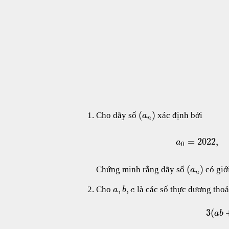
(
)
Cho dãy số
xác định bởi
a
n
=
2022
,
a
0
(
)
Chứng minh rằng dãy số
có giớ
a
n
,
,
Cho
là các số thực dương tho
a
b
c
3
(
a
b