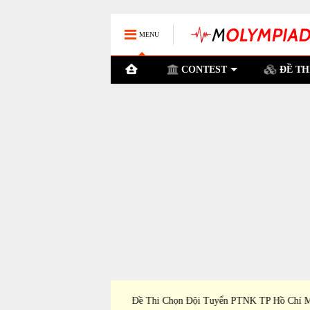
MENU
CONTEST
ĐỀ TH
P Cần Thơ Dự Thi Học
Đề Thi Chọn Đội Tuyển PTNK TP Hồ Chí Mi