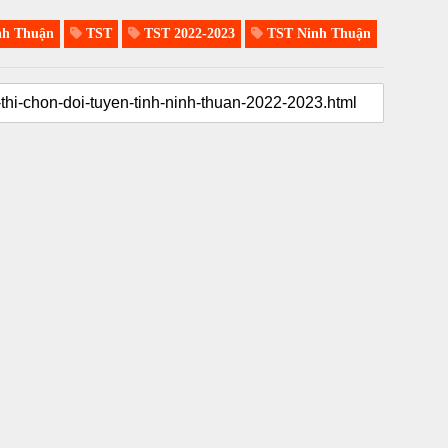
h Thuận
TST
TST 2022-2023
TST Ninh Thuận