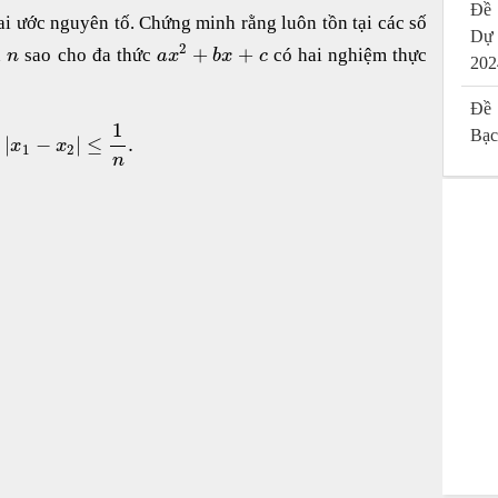
Đề 
ai ước nguyên tố. Chứng minh rằng luôn tồn tại các số
Dự
2
+
+
n
sao cho đa thức
có hai nghiệm thực
n
a
x
b
x
c
202
Đề 
1
Bạc
|
−
|
≤
.
x
x
1
2
n