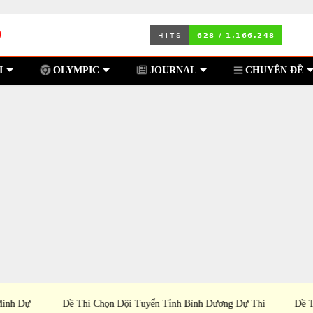
I
OLYMPIC
JOURNAL
CHUYÊN ĐỀ
nh Dự
Đề Thi Chọn Đội Tuyển Tỉnh Bình Dương Dự Thi
Đề Th