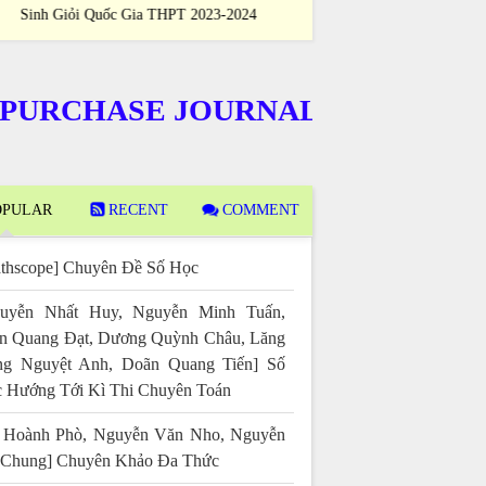
Sinh Giỏi Quốc Gia THPT 2023-2024
Sinh Giỏi Quốc
CHASE JOURNALS
PULAR
RECENT
COMMENT
thscope] Chuyên Đề Số Học
uyễn Nhất Huy, Nguyễn Minh Tuấn,
n Quang Đạt, Dương Quỳnh Châu, Lăng
g Nguyệt Anh, Doãn Quang Tiến] Số
 Hướng Tới Kì Thi Chuyên Toán
 Hoành Phò, Nguyễn Văn Nho, Nguyễn
 Chung] Chuyên Khảo Đa Thức