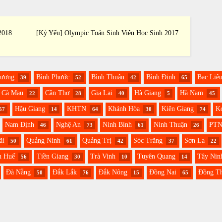
2018
[Kỷ Yếu] Olympic Toán Sinh Viên Học Sinh 2017
[Kỷ Yế
Dương
Bình Phước
Bình Thuận
Bình Định
Bạc Liê
39
52
42
65
Cà Mau
Cần Thơ
Gia Lai
Hà Giang
Hà Nam
22
28
40
5
45
Hậu Giang
KHTN
Khánh Hòa
Kiên Giang
K
57
14
64
30
74
Nam Định
Nghệ An
Ninh Bình
Ninh Thuận
PT
46
73
61
26
ãi
Quảng Ninh
Quảng Trị
Sóc Trăng
Sơn La
50
61
42
37
22
n Huế
Tiền Giang
Trà Vinh
Tuyên Quang
Tây Nin
56
30
10
14
Đà Nẵng
Đắk Lắk
Đắk Nông
Đồng Nai
Đồng T
50
76
15
65