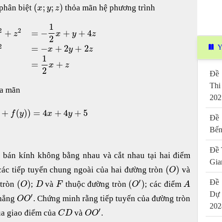
(
;
;
)
 phân biệt
thỏa mãn hệ phương trình
x
y
z
1
2
2
+
=
−
+
+
4
z
x
y
z
2
2
=
−
+
2
+
2
Y
x
y
z
1
=
+
x
z
2
Đề 
Thi
a mãn
202
+
(
)
)
=
4
+
4
+
5
f
y
x
y
Đề 
Bến
Đề 
 bán kính không bằng nhau và cắt nhau tại hai điểm
Gia
(
)
các tiếp tuyến chung ngoài của hai đường tròn
và
O
′
Đề 
(
)
(
)
 tròn
;
và
thuộc đường tròn
; các điểm
O
D
F
O
A
Dự
′
thẳng
. Chứng minh rằng tiếp tuyến của đường tròn
O
O
202
′
ua giao điểm của
và
.
C
D
O
O