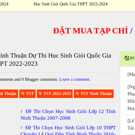
024
Học Sinh Giỏi Quốc Gia THPT 2023-2024
ĐẶT MUA TẠP CHÍ
/
PUR
inh Thuận Dự Thi Học Sinh Giỏi Quốc Gia
PO
PT 2022-2023
[Ma
mments and 0 Blogger comments.
Leave a comment
.
[Ng
h Thuận
TST
TST 2022-2023
TST Ninh Thuận
Pha
Hồn
Học
Đề Thi Chọn Học Sinh Giỏi Lớp 12 Tỉnh
Ninh Thuận 2007-2008
[Lê
Đề Thi Chọn Học Sinh Giỏi Lớp 10 THPT
Tài
Chuyên Lê Quý Đôn Tỉnh Ninh Thuận 2016-