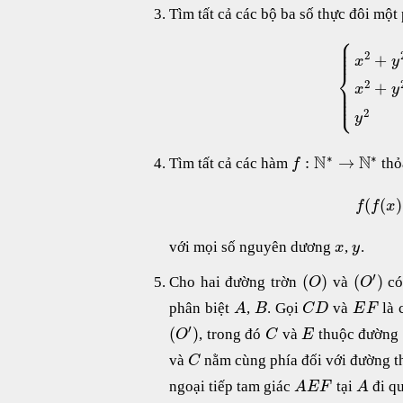
Tìm tất cả các bộ ba số thực đôi một
⎧
⎪
⎪
⎪
⎪
2
+
x
y
⎨
2
+
⎪
x
y
⎪
⎪
⎩
⎪
2
y
∗
∗
N
N
:
→
Tìm tất cả các hàm
thỏ
f
(
(
)
f
f
x
với mọi số nguyên dương
,
.
x
y
′
(
)
(
)
Cho hai đường trờn
và
có
O
O
phân biệt
,
. Gọi
và
là 
A
B
C
D
E
F
′
(
)
, trong đó
và
thuộc đường
O
C
E
và
nằm cùng phía đối với đường 
C
ngoại tiếp tam giác
tại
đi q
A
E
F
A