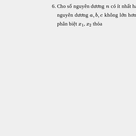
Cho số nguyên dương
có ít nhất h
n
,
,
nguyên dương
không lớn hơ
a
b
c
phân biệt
,
thỏa
x
x
1
2