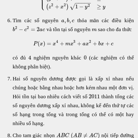
⎪
⎩
⎪
−
−
−
−
−
2
2
2
+
1
−
≥
√
(
)
z
x
y
y
,
,
Tìm các số nguyên
thỏa mãn các điều kiện
a
b
c
2
2
−
=
2
và tồn tại số nguyên
sao cho đa thức
b
c
a
c
m
4
3
2
(
)
=
+
+
+
+
P
x
x
m
x
a
x
b
x
c
4
0
có đủ
nghiệm nguyên khác
(các nghiệm có thể
không phân biệt).
Hai số nguyên dương được gọi là xấp xỉ nhau nếu
chúng hoặc bằng nhau hoặc hơn kém nhau một đơn vị.
2011
Hỏi tồn tại bao nhiêu cách viết số
thành tổng các
số nguyên dương xấp xỉ nhau, không kể đến thứ tự các
số hạng trong tổng và trong tổng có thể có một hay
nhiều số hạng.
(
≠
)
Cho tam giác nhọn
nội tiếp đường
A
B
C
A
B
A
C