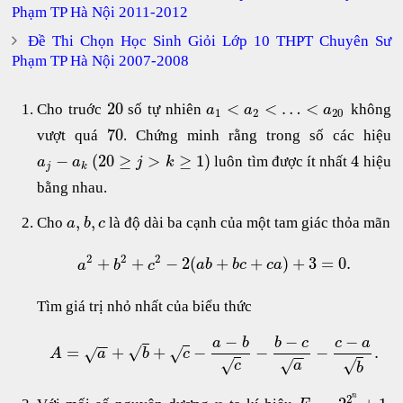
Phạm TP Hà Nội 2011-2012
Đề Thi Chọn Học Sinh Giỏi Lớp 10 THPT Chuyên Sư
Phạm TP Hà Nội 2007-2008
20
<
<
…
<
Cho truớc
số tự nhiên
không
a
a
a
1
2
20
70
vượt quá
. Chứng minh rằng trong số các hiệu
−
(
20
≥
>
≥
1
)
4
luôn tìm được ít nhất
hiệu
a
a
j
k
j
k
bằng nhau.
,
,
Cho
là độ dài ba cạnh của một tam giác thỏa mãn
a
b
c
2
2
2
+
+
−
2
(
+
+
)
+
3
=
0.
a
b
c
a
b
b
c
c
a
Tìm giá trị nhỏ nhất của biểu thức
−
−
−
a
b
b
c
c
a
−
−
√
=
+
+
−
−
−
.
√
√
A
a
b
c
−
−
√
√
√
c
a
b
n
2