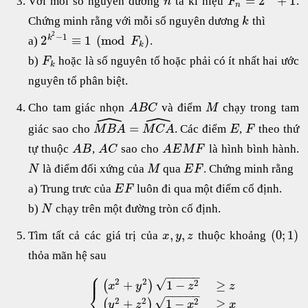
=
2
+
1
Với mối số nguyên dương
ta kí hiệu
.
n
F
n
Chứng minh rằng với mỗi số nguyên dương
thì
k
2
−
1
2
≡
1
(
mod
)
k
a)
.
F
k
b)
hoặc là số nguyên tố hoặc phải có ít nhất hai ước
F
k
nguyên tố phân biệt.
Cho tam giác nhọn
và điểm
chạy trong tam
A
B
C
M
ˆ
ˆ
=
giác sao cho
. Các điểm
,
theo thứ
M
B
A
M
C
A
E
F
tự thuộc
,
sao cho
là hình bình hành.
A
B
A
C
A
E
M
F
là điểm đối xứng của
qua
. Chứng minh rằng
N
M
E
F
a) Trung trưc của
luôn đi qua một điểm cố định.
E
F
b)
chạy trên một đường tròn cố định.
N
,
,
(
0
;
1
)
Tìm tất cả các giá trị của
thuộc khoảng
x
y
z
thỏa mãn hệ sau
⎧
−
−
−
−
−
⎪
⎪
√
2
2
2
+
1
−
≥
(
)
x
y
z
z
⎨
−
−
−
−
−
√
2
2
2
+
1
−
≥
(
)
y
z
x
x