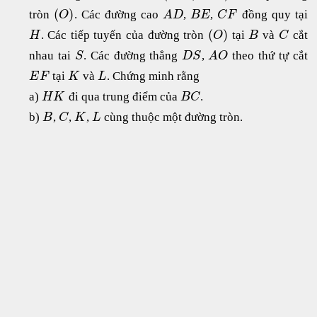
(
)
tròn
. Các đường cao
,
,
đồng quy tại
O
A
D
B
E
C
F
(
)
. Các tiếp tuyến của đường tròn
tại
và
cắt
H
O
B
C
nhau tai
. Các đường thẳng
,
theo thứ tự cắt
S
D
S
A
O
tại
và
. Chứng minh rằng
E
F
K
L
a)
đi qua trung điểm của
.
H
K
B
C
b)
,
,
,
cùng thuộc một đường tròn.
B
C
K
L