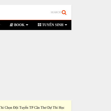
SEARCH
BOOK
TUYỂN SINH
Thi Chọn Đội Tuyển TP Cần Thơ Dự Thi Học
Đề Thi Chọn Đội Tuyể