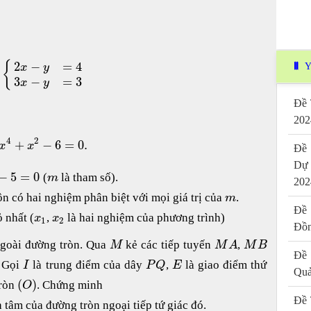
2
−
=
4
{
Y
x
y
3
−
=
3
x
y
Đề 
202
4
2
+
−
6
=
0.
x
x
Đề 
Dự
−
5
=
0
(
là tham số).
m
202
n có hai nghiệm phân biệt với mọi giá trị của
.
m
Đề 
ỏ nhất (
,
là hai nghiệm của phương trình)
x
x
1
2
Đồn
goài đường tròn. Qua
kẻ các tiếp tuyến
,
M
M
A
M
B
Đề 
. Gọi
là trung điểm của dây
,
là giao điểm thứ
I
P
Q
E
Quả
(
)
ròn
. Chứng minh
O
Đề 
 tâm của đường tròn ngoại tiếp tứ giác đó.