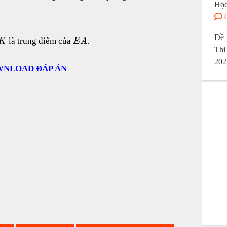
Học
Đề 
là trung điểm của
.
K
E
A
Thi
202
NLOAD ĐÁP ÁN