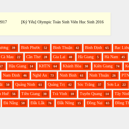
2017
[Kỷ Yếu] Olympic Toán Sinh Viên Học Sinh 2016
[Kỷ Yế
Dương
Bình Phước
Bình Thuận
Bình Định
Bạc Liê
39
52
42
65
Cà Mau
Cần Thơ
Gia Lai
Hà Giang
Hà Nam
22
28
40
5
45
Hậu Giang
KHTN
Khánh Hòa
Kiên Giang
K
57
14
64
30
74
Nam Định
Nghệ An
Ninh Bình
Ninh Thuận
PT
46
73
61
26
ãi
Quảng Ninh
Quảng Trị
Sóc Trăng
Sơn La
50
61
42
37
22
n Huế
Tiền Giang
Trà Vinh
Tuyên Quang
Tây Nin
56
30
10
14
Đà Nẵng
Đắk Lắk
Đắk Nông
Đồng Nai
Đồng T
50
76
15
65