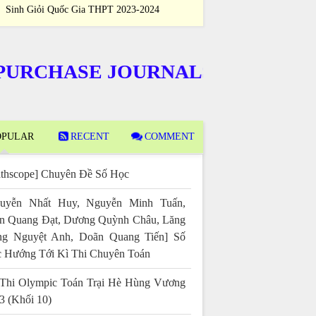
Sinh Giỏi Quốc Gia THPT 2023-2024
Thi Học Sinh Giỏi 
CHASE JOURNALS
PULAR
RECENT
COMMENT
thscope] Chuyên Đề Số Học
uyễn Nhất Huy, Nguyễn Minh Tuấn,
n Quang Đạt, Dương Quỳnh Châu, Lăng
g Nguyệt Anh, Doãn Quang Tiến] Số
 Hướng Tới Kì Thi Chuyên Toán
Thi Olympic Toán Trại Hè Hùng Vương
3 (Khối 10)