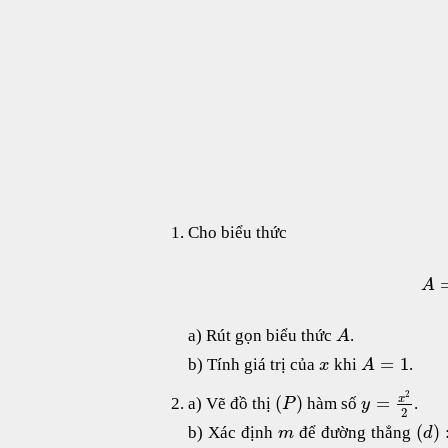
Cho biểu thức
A
a) Rút gọn biểu thức
.
A
=
1
b) Tính giá trị của
khi
.
x
A
2
(
)
=
x
a) Vẽ đồ thị
hàm số
.
P
y
2
(
)
b) Xác định
để đường thẳng
m
d