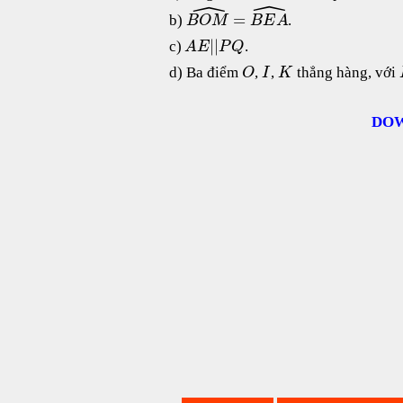
ˆ
ˆ
=
b)
.
B
O
M
B
E
A
|
|
c)
.
A
E
P
Q
d) Ba điểm
,
,
thẳng hàng, với
O
I
K
DOW