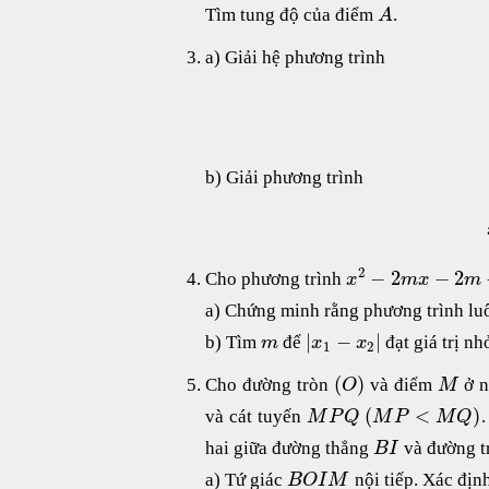
Tìm tung độ của điểm
.
A
a) Giải hệ phương trình
b) Giải phương trình
2
−
2
−
2
Cho phương trình
x
m
x
m
a) Chứng minh rằng phương trình luô
|
−
|
b) Tìm
để
đạt giá trị nh
m
x
x
1
2
(
)
Cho đường tròn
và điểm
ở n
O
M
(
<
)
và cát tuyến
M
P
Q
M
P
M
Q
hai giữa đường thẳng
và đường t
B
I
a) Tứ giác
nội tiếp. Xác định
B
O
I
M