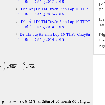
Tỉnh Bình Dương 2017-2018
[Mỗ
[Đáp Án] Đề Thi Tuyển Sinh Lớp 10 THPT
Bài
Tỉnh Bình Dương 2015-2016
[Lê
[Đáp Án] Đề Thi Tuyển Sinh Lớp 10 THPT
Tài
Tỉnh Bình Dương 2014-2015
Đề Thi Tuyển Sinh Lớp 10 THPT Chuyên
[Ng
Tỉnh Bình Dương 2014-2015
Họ
Ngu
2
3
−
−
−
−
−
=
50
−
8
.
√
√
x
x
5
4
:
=
−
(
)
1
cắt
tại điểm
có hoành độ bằng
.
y
x
m
P
A