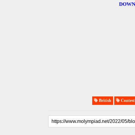
DOWN
British
Contest