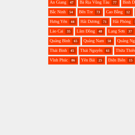
An Giang
Bà Rịa Vũng Tàu
Bình 
47
77
Bắc Ninh
Bến Tre
Cao Bằng
54
73
12
Hưng Yên
Hải Dương
Hải Phòng
44
71
Lào Cai
Lâm Đồng
Lạng Sơn
35
48
37
Quảng Bình
Quảng Nam
Quảng Ng
65
58
Thái Bình
Thái Nguyên
Thừa Thiê
45
61
Vĩnh Phúc
Yên Bái
Điện Biên
86
25
15