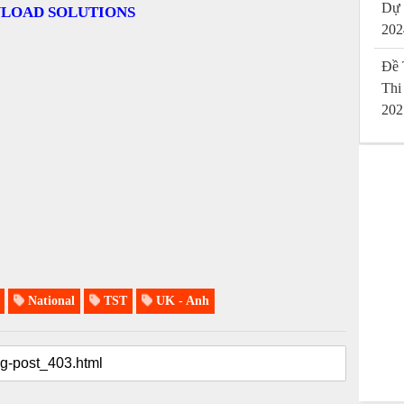
Dự
LOAD SOLUTIONS
202
Đề 
Thi
202
National
TST
UK - Anh