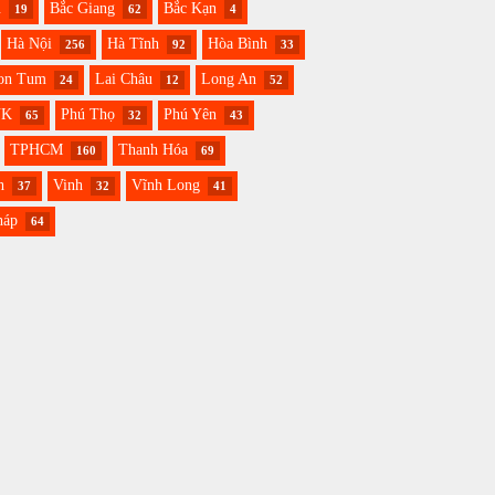
u
Bắc Giang
Bắc Kạn
19
62
4
Hà Nội
Hà Tĩnh
Hòa Bình
256
92
33
on Tum
Lai Châu
Long An
24
12
52
NK
Phú Thọ
Phú Yên
65
32
43
TPHCM
Thanh Hóa
160
69
h
Vinh
Vĩnh Long
37
32
41
háp
64