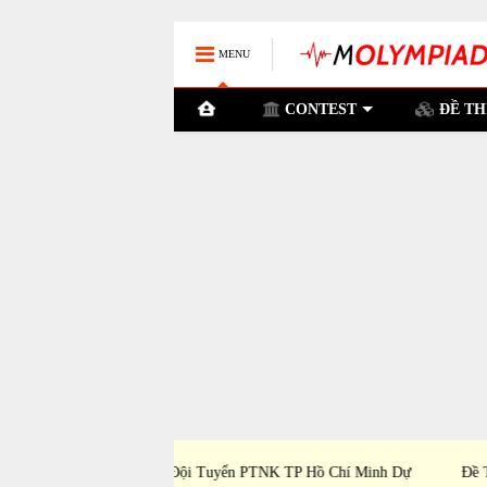
MENU
CONTEST
ĐỀ TH
TNK TP Hồ Chí Minh Dự
Đề Thi Chọn Đội Tuyển Tỉnh Bình Dương D