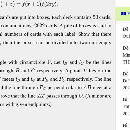
2
+
=
(
+
1
)
(
2
)
.
)
)
x
f
x
f
x
y
Y
50
 cards are put into boxes. Each deck contains
cards,
2022
 contain at most
cards. A pile of boxes is said to
Đề 
ual numbers of cards with each label. Show that there
Quả
, then the boxes can be divided into two non-empty
Đề 
Mi
Γ
THP
gle with circumcircle
. Let
and
be the lines
l
l
B
C
through
and
respectively. A point
lies on the
B
C
T
Đề 
meets
and
at
and
respectively. The line
T
l
l
P
P
Dự
B
B
C
C
d the line through
perpendicular to
meet at a
202
P
A
B
C
prove that the line
passes through
. (A minor arc
A
T
Q
Đề 
arcs with given endpoints.)
Thi
202
Đề 