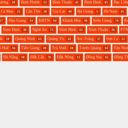
Dương
Bình Phước
Bình Thuận
Bình Định
Bạc Liê
39
52
42
65
Cà Mau
Cần Thơ
Gia Lai
Hà Giang
Hà Nam
22
28
40
5
45
Hậu Giang
KHTN
Khánh Hòa
Kiên Giang
K
57
14
64
30
74
Nam Định
Nghệ An
Ninh Bình
Ninh Thuận
PT
46
73
61
26
ãi
Quảng Ninh
Quảng Trị
Sóc Trăng
Sơn La
50
61
42
37
22
n Huế
Tiền Giang
Trà Vinh
Tuyên Quang
Tây Nin
56
30
10
14
Đà Nẵng
Đắk Lắk
Đắk Nông
Đồng Nai
Đồng T
50
76
15
65