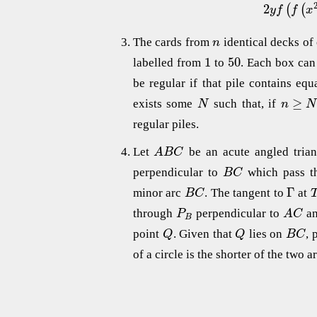
2
(
(
y
f
f
x
The cards from
identical decks of
n
1
50
labelled from
to
. Each box can
be regular if that pile contains eq
≥
exists some
such that, if
N
n
N
regular piles.
Let
be an acute angled trian
A
B
C
perpendicular to
which pass 
B
C
Γ
minor arc
. The tangent to
at
B
C
through
perpendicular to
an
P
A
C
B
point
. Given that
lies on
, 
Q
Q
B
C
of a circle is the shorter of the two 