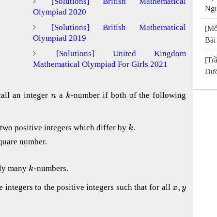
[Solutions] British Mathematical
Ngu
Olympiad 2020
[Solutions] British Mathematical
[Mỗ
Olympiad 2019
Bài
[Solutions] United Kingdom
[T
Mathematical Olympiad For Girls 2021
Dưỡ
call an integer
a
-number if both of the following
n
k
 two positive integers which differ by
.
k
square number.
tely many
-numbers.
k
,
 integers to the positive integers such that for all
x
y