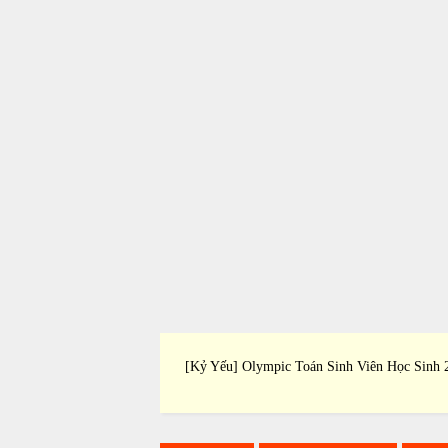
Thảo Khoa Học Trại Hè
[Kỷ Yếu] Olympic Toán Sinh Viên Học Sinh 
ng 2009