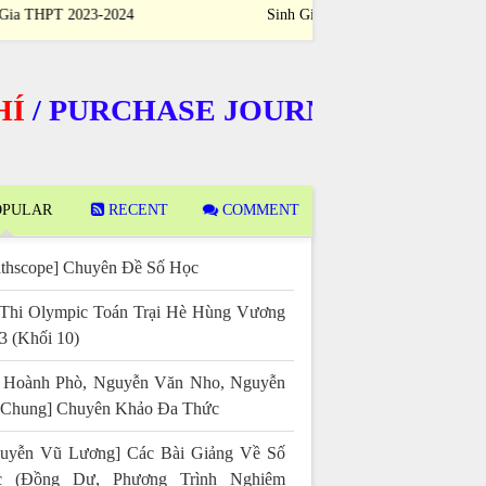
Sinh Giỏi Quốc Gia THPT 2023-2024
Sinh Giỏi Quốc
PURCHASE JOURNALS
PULAR
RECENT
COMMENT
thscope] Chuyên Đề Số Học
Thi Olympic Toán Trại Hè Hùng Vương
3 (Khối 10)
 Hoành Phò, Nguyễn Văn Nho, Nguyễn
 Chung] Chuyên Khảo Đa Thức
uyễn Vũ Lương] Các Bài Giảng Về Số
c (Đồng Dư, Phương Trình Nghiệm