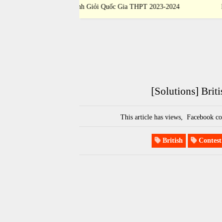
 Gia THPT 2023-2024
Học Sinh Giỏi Quốc Gia THPT 2023-202
[Solutions] Brit
This article has
views,
Facebook co
British
Contest