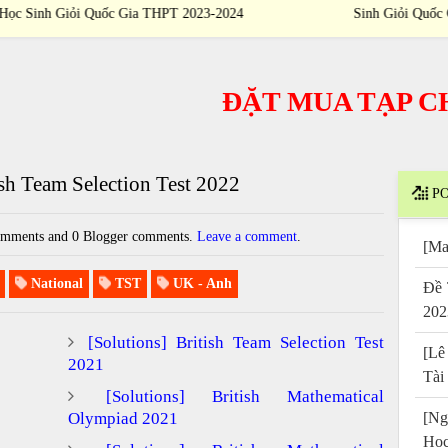
4
Sinh Giỏi Quốc Gia THPT 2023-2024
ĐẶT MUA TẠP CHÍ
/
ish Team Selection Test 2022
PO
mments and 0 Blogger comments.
Leave a comment
.
[Ma
National
TST
UK - Anh
Đề 
202
[Solutions] British Team Selection Test
[Lê
2021
Tài
[Solutions] British Mathematical
Olympiad 2021
[Ng
Họ