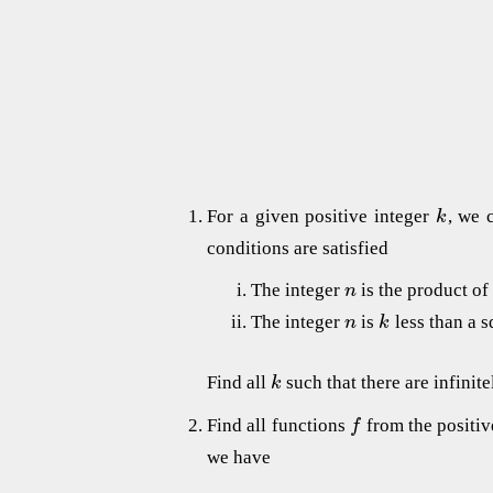
For a given positive integer
, we 
k
conditions are satisfied
The integer
is the product of
n
The integer
is
less than a 
n
k
Find all
such that there are infini
k
Find all functions
from the positive
f
we have