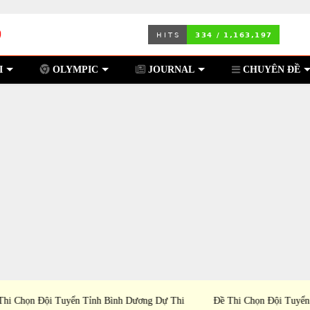
I
OLYMPIC
JOURNAL
CHUYÊN ĐỀ
ự Thi
Đề Thi Chọn Đội Tuyển Tỉnh Lâm Đồng Dự Thi Học
Đề Th