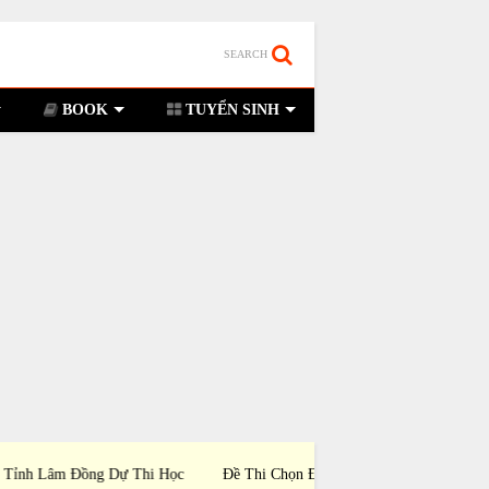
SEARCH
BOOK
TUYỂN SINH
i Chọn Đội Tuyển Tỉnh Kon Tum Dự Thi Học
Đề Thi Chọn Đội Tuyển