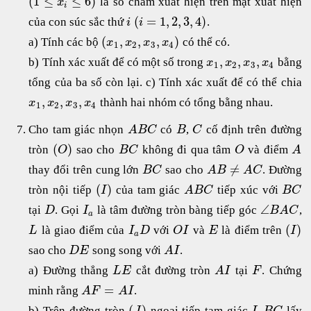
(
1
≤
≤
6
)
là số chấm xuất hiện trên mặt xuất hiện
x
i
(
=
1
,
2
,
3
,
4
)
của con súc sắc thứ
.
i
i
(
,
,
,
)
a) Tính các bộ
có thể có.
x
x
x
x
1
2
3
4
,
,
,
b) Tính xác xuất để có một số trong
bằng
x
x
x
x
1
2
3
4
tổng của ba số còn lại. c) Tính xác xuất để có thể chia
,
,
,
thành hai nhóm có tổng bằng nhau.
x
x
x
x
1
2
3
4
Cho tam giác nhọn
có
,
cố định trên đường
A
B
C
B
C
(
)
tròn
sao cho
không đi qua tâm
và điểm
O
B
C
O
A
≠
thay đổi trên cung lớn
sao cho
. Đường
B
C
A
B
A
C
(
)
tròn nội tiếp
của tam giác
tiếp xúc với
I
A
B
C
B
C
∠
tại
. Gọi
là tâm đường tròn bàng tiếp góc
,
D
I
B
A
C
a
(
)
là giao điểm của
với
và
là điểm trên
L
I
D
O
I
E
I
a
sao cho
song song với
.
D
E
A
I
a) Đường thẳng
cắt đường tròn
tại
. Chứng
L
E
A
I
F
=
minh rằng
.
A
F
A
I
(
)
b) Trên đường tròn
ngoại tiếp tam giác
lấy