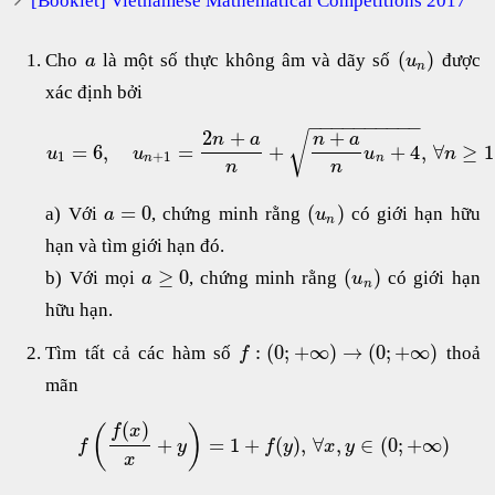
[Booklet] Vietnamese Mathematical Competitions 2017
(
)
Cho
là một số thực không âm và dãy số
được
a
u
n
xác định bởi
−
−
−
−
−
−
−
−
−
−
2
+
+
√
n
a
n
a
=
6
,
=
+
+
4
,
∀
≥
1
u
u
u
n
1
+
1
n
n
n
n
=
0
(
)
a) Với
, chứng minh rằng
có giới hạn hữu
a
u
n
hạn và tìm giới hạn đó.
≥
0
(
)
b) Với mọi
, chứng minh rằng
có giới hạn
a
u
n
hữu hạn.
:
(
0
;
+
∞
)
→
(
0
;
+
∞
)
Tìm tất cả các hàm số
thoả
f
mãn
(
)
(
)
f
x
+
=
1
+
(
)
,
∀
,
∈
(
0
;
+
∞
)
f
y
f
y
x
y
x