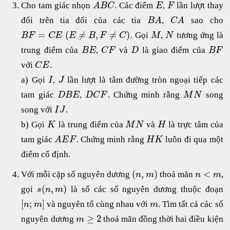
Cho tam giác nhọn
. Các điểm
,
lần lượt thay
A
B
C
E
F
đổi trên tia đối của các tia
,
sao cho
B
A
C
A
=
(
≠
,
≠
)
. Gọi
,
tương ứng là
B
F
C
E
E
B
F
C
M
N
trung điểm của
,
và
là giao điểm của
B
E
C
F
D
B
F
với
.
C
E
a) Gọi
,
lần lượt là tâm đường tròn ngoại tiếp các
I
J
tam giác
,
. Chứng minh rằng
song
D
B
E
D
C
F
M
N
song với
.
I
J
b) Gọi
là trung điểm của
và
là trực tâm của
K
M
N
H
tam giác
. Chứng minh rằng
luôn đi qua một
A
E
F
H
K
điểm cố định.
(
,
)
<
Với mỗi cặp số nguyên dương
thoả mãn
,
n
m
n
m
(
,
)
gọi
là số các số nguyên dương thuộc đoạn
s
n
m
[
;
]
và nguyên tố cùng nhau với
. Tìm tất cả các số
n
m
m
≥
2
nguyên dương
thoả mãn đồng thời hai điều kiện
m