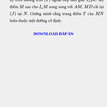
J
I
B
C
a
điểm
sao cho
song song với
,
cắt lại
M
I
M
A
M
M
D
a
(
)
tại
. Chứng minh rằng trung điểm
của
J
N
T
M
N
luôn thuộc một đường cố định.
DOWNLOAD ĐÁP ÁN