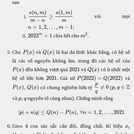
sau
(
,
)
(
1
,
)
s
n
m
s
m
≥
vói mọi
−
m
n
m
=
1
,
2
,
…
,
−
1
;
n
m
2
2022
+
1
m
chia hết cho
.
m
(
)
(
)
Cho
và
là hai đa thức khác hằng, có hệ số
P
x
Q
x
là các số nguyên không âm, trong đó các hệ số của
(
)
2021
(
)
đều không vượt quá
và
có ít nhất một
P
x
Q
x
2021
(
2022
)
=
(
2022
)
hệ số lớn hơn
. Giả sử
và
P
Q
p
Z
(
)
(
)
≠
0
,
∈
,
có chung nghiêm hữu tỷ
(
P
x
Q
x
p
q
q
và
,
nguyên tố cùng nhau). Chứng minh rằng
p
q
|
|
+
|
|
≤
(
)
−
(
)
,
∀
=
1
,
2
,
…
,
2021
p
n
q
Q
n
P
n
n
4
Gieo
con súc sắc cân đối, đồng chất. Kí hiệu
x
i