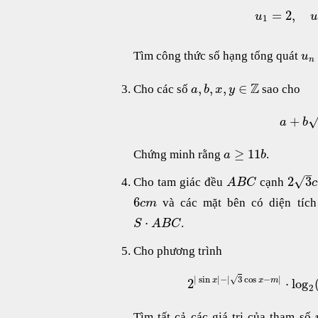
=
2
,
u
1
Tìm công thức số hạng tổng quát
u
n
Z
,
,
,
∈
Cho các số
sao cho
a
b
x
y
+
a
b
≥
11
Chứng minh rằng
.
a
b
–
√
2
3
Cho tam giác đều
cạnh
A
B
C
c
6
và các mặt bên có diện tích
c
m
⋅
.
S
A
B
C
Cho phương trình
√
|
sin
|
−
|
3
cos
−
|
2
⋅
log
x
x
m
2
Tìm tất cả các giá trị của tham số