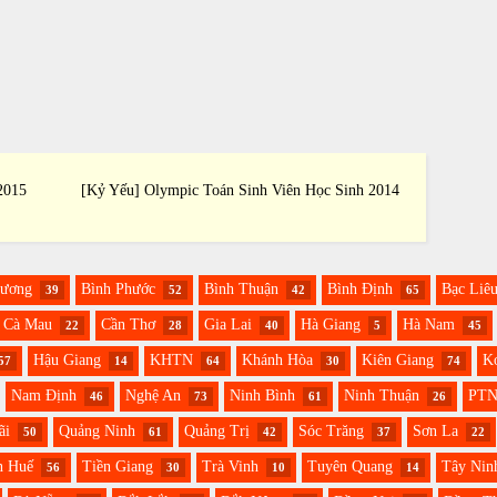
2015
[Kỷ Yếu] Olympic Toán Sinh Viên Học Sinh 2014
[Kỷ Yế
Dương
Bình Phước
Bình Thuận
Bình Định
Bạc Liê
39
52
42
65
Cà Mau
Cần Thơ
Gia Lai
Hà Giang
Hà Nam
22
28
40
5
45
Hậu Giang
KHTN
Khánh Hòa
Kiên Giang
K
57
14
64
30
74
Nam Định
Nghệ An
Ninh Bình
Ninh Thuận
PT
46
73
61
26
ãi
Quảng Ninh
Quảng Trị
Sóc Trăng
Sơn La
50
61
42
37
22
n Huế
Tiền Giang
Trà Vinh
Tuyên Quang
Tây Nin
56
30
10
14