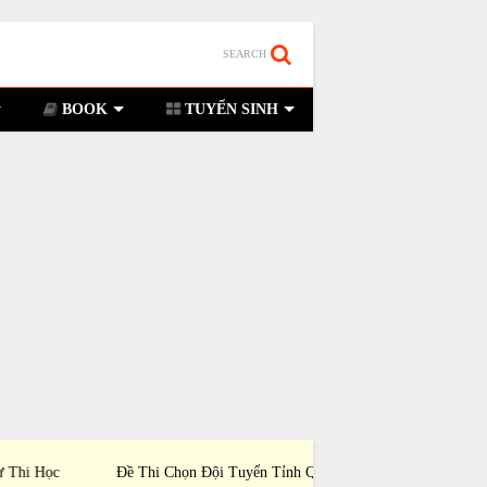
SEARCH
BOOK
TUYỂN SINH
hi Chọn Đội Tuyển Tỉnh Quảng Ninh Dự Thi
Đề Thi Chọn Đội Tuyển