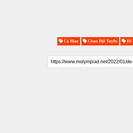
Cà Mau
Chọn Đội Tuyển
Đề 