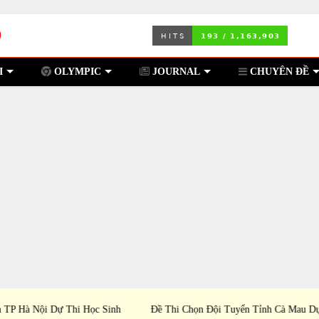
I
OLYMPIC
JOURNAL
CHUYÊN ĐỀ
c Sinh
Đề Thi Chọn Đội Tuyển Tỉnh Cà Mau Dự Thi Học
Đề T