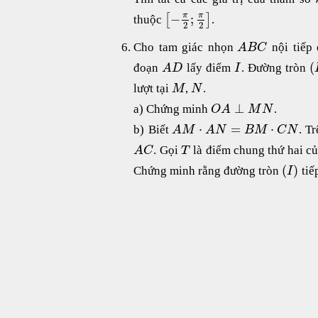
−
;
π
π
[
]
thuộc
.
2
2
Cho tam giác nhọn
nội tiếp
A
B
C
(
đoạn
lấy điểm
. Đường tròn
A
D
I
lượt tại
,
.
M
N
⊥
a) Chứng minh
.
O
A
M
N
⋅
=
⋅
b) Biết
. T
A
M
A
N
B
M
C
N
. Gọi
là điểm chung thứ hai củ
A
C
T
(
)
Chứng minh rằng đường tròn
tiế
I