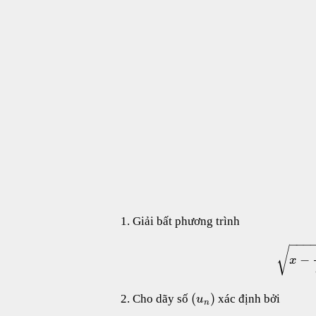
Giải bất phương trình
−
−
−
√
−
x
(
)
Cho dãy số
xác định bởi
u
n