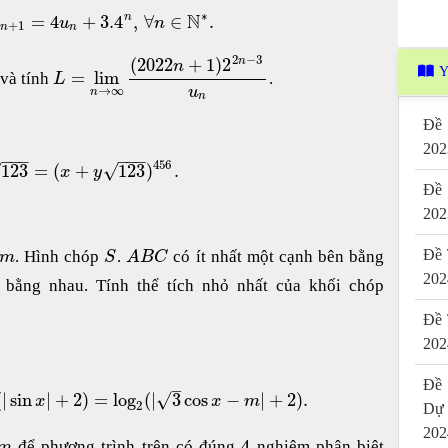
∗
N
=
4
+
3.4
,
∀
∈
.
n
u
u
n
+
1
n
n
2
−
3
(
2022
+
1
)
2
n
n
Y
=
lim
và tính
.
L
→
∞
u
n
n
Đề 
202
−
−
−
−
−
−
456
123
=
(
+
123
)
.
√
√
x
y
Đề 
202
Đề 
. Hình chóp
.
có ít nhất một cạnh bên bằng
m
S
A
B
C
202
 bằng nhau. Tính thể tích nhỏ nhất của khối chóp
Đề 
202
Đề 
–
(
|
sin
|
+
2
)
=
log
(
|
3
cos
−
|
+
2
)
.
√
x
x
m
2
Dự
202
4
để phương trình trên có đúng
nghiệm phân biệt
m