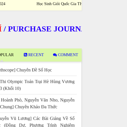
Học Sinh Giỏi Quốc Gia THPT 2023-2024
Sinh Giỏi Quốc
RCHASE JOURNALS
PULAR
RECENT
COMMENT
thscope] Chuyên Đề Số Học
Thi Olympic Toán Trại Hè Hùng Vương
3 (Khối 10)
 Hoành Phò, Nguyễn Văn Nho, Nguyễn
 Chung] Chuyên Khảo Đa Thức
uyễn Vũ Lương] Các Bài Giảng Về Số
c (Đồng Dư, Phương Trình Nghiệm