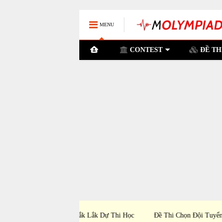
MENU
CONTEST
ĐỀ TH
nh Đắk Lắk Dự Thi Học
Đề Thi Chọn Đội Tuyển TP Hà Nội Dự Thi Họ