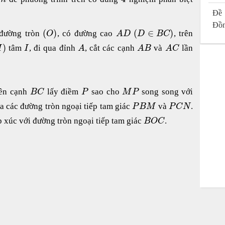
Đề 
Đồn
(
)
(
∈
)
 đường tròn
, có đường cao
, trên
O
A
D
D
B
C
)
tâm
, đi qua đỉnh
, cắt các cạnh
và
lần
I
I
A
A
B
A
C
rên cạnh
lấy điềm
sao cho
song song với
B
C
P
M
P
a các đường tròn ngoại tiếp tam giác
và
.
P
B
M
P
C
N
p xúc với đường tròn ngoại tiếp tam giác
.
B
O
C