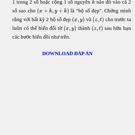
1 trong 2 số hoặc cộng 1 số nguyên
nào đó vào cả 2
k
(
+
,
+
)
số sao cho
là “bộ số đẹp". Chứng minh
x
k
y
k
(
,
)
(
,
)
rằng với bất kỳ 2 bộ số đẹp
và
cho trước ta
x
y
z
t
(
,
)
(
,
)
luôn có thể biến đổi từ
thành
sau hữu hạn
x
y
z
t
các bước biến đồi như trên.
DOWNLOAD ĐÁP ÁN