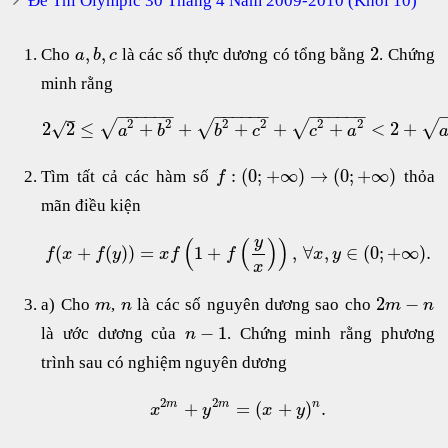
Đề Thi Olympic 30 Tháng 4 Năm 2009-2010 (Khối 10)
,
,
2
Cho
là các số thực dương có tổng bằng
. Chứng
a
b
c
minh rằng
−
−
−
−
−
−
−
−
−
−
−
−
−
−
−
−
−
−
–
2
2
2
2
2
2
√
√
√
√
√
2
2
≤
+
+
+
+
+
<
2
+
a
b
b
c
c
a
:
(
0
;
+
∞
)
→
(
0
;
+
∞
)
Tìm tất cả các hàm số
thỏa
f
mãn điều kiện
y
(
(
)
)
(
+
(
)
)
=
1
+
,
∀
,
∈
(
0
;
+
∞
)
.
f
x
f
y
x
f
f
x
y
x
2
−
a) Cho
,
là các số nguyên dương sao cho
m
n
m
n
−
1
là ước dương của
. Chứng minh rằng phương
n
trình sau có nghiệm nguyên dương
2
2
+
=
(
+
)
.
m
m
n
x
y
x
y