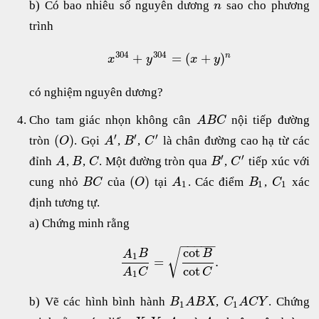
b) Có bao nhiêu số nguyên dương
sao cho phương
n
trình
304
304
+
=
(
+
)
n
x
y
x
y
có nghiệm nguyên dương?
Cho tam giác nhọn không cân
nội tiếp đường
A
B
C
′
′
′
(
)
tròn
. Gọi
,
,
là chân đường cao hạ từ các
O
A
B
C
′
′
đỉnh
,
,
. Một đường tròn qua
,
tiếp xúc với
A
B
C
B
C
(
)
cung nhỏ
của
tại
. Các điểm
,
xác
B
C
O
A
B
C
1
1
1
định tương tự.
a) Chứng minh rằng
−
−
−
−
−
cot
√
A
B
B
1
=
.
cot
C
A
C
1
b) Vẽ các hình bình hành
,
. Chứng
B
A
B
X
C
A
C
Y
1
1