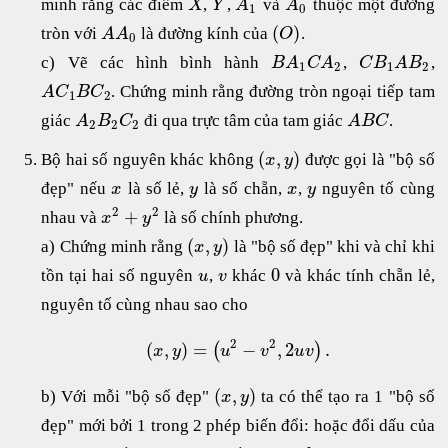
minh rằng các điểm
,
,
và
thuộc một đường
X
Y
A
A
1
0
(
)
tròn với
là đường kính của
.
A
A
O
0
c) Vẽ các hình bình hành
,
,
B
A
C
A
C
B
A
B
1
2
1
2
. Chứng minh rằng đường tròn ngoại tiếp tam
A
C
B
C
1
2
giác
đi qua trực tâm của tam giác
.
A
B
C
A
B
C
2
2
2
(
,
)
Bộ hai số nguyên khác không
được gọi là "bộ số
x
y
đẹp" nếu
là số lẻ,
là số chẵn,
,
nguyên tố cùng
x
y
x
y
2
2
+
nhau và
là số chính phương.
x
y
(
,
)
a) Chứng minh rằng
là "bộ số đẹp" khi và chỉ khi
x
y
0
tồn tại hai số nguyên
,
khác
và khác tính chẵn lẻ,
u
v
nguyên tố cùng nhau sao cho
2
2
(
,
)
=
−
,
2
.
(
)
x
y
u
v
u
v
(
,
)
b) Với mỗi "bộ số đẹp"
ta có thể tạo ra 1 "bộ số
x
y
đẹp" mới bởi 1 trong 2 phép biến đổi: hoặc đổi dấu của