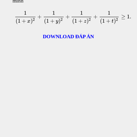
minh
1
1
1
1
+
+
+
≥
1.
2
2
2
2
(
1
+
)
(
1
+
)
(
1
+
)
(
1
+
)
x
y
z
t
DOWNLOAD ĐÁP ÁN