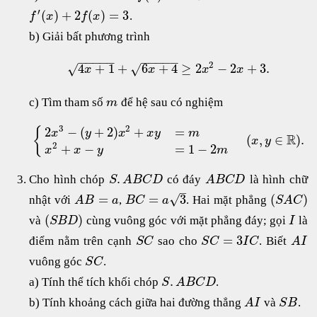
′
(
)
+
2
(
)
=
3
.
f
x
f
x
b) Giải bất phương trình
−
−
−
−
−
−
−
−
−
−
2
4
+
1
+
6
+
4
≥
2
−
2
+
3.
√
√
x
x
x
x
c) Tìm tham số
để hệ sau có nghiệm
m
3
2
2
−
(
+
2
)
+
=
{
x
y
x
x
y
m
R
(
,
∈
)
.
x
y
2
+
−
=
1
−
2
x
x
y
m
.
Cho hình chóp
có đáy
là hình chữ
S
A
B
C
D
A
B
C
D
–
√
=
=
3
(
)
nhật với
,
. Hai mặt phẳng
A
B
a
B
C
a
S
A
C
(
)
và
cùng vuông góc với mặt phẳng đáy; gọi
là
S
B
D
I
=
3
điểm nằm trên cạnh
sao cho
. Biết
S
C
S
C
I
C
A
I
vuông góc
.
S
C
.
a) Tính thể tích khối chóp
.
S
A
B
C
D
b) Tính khoảng cách giữa hai đường thẳng
và
.
A
I
S
B