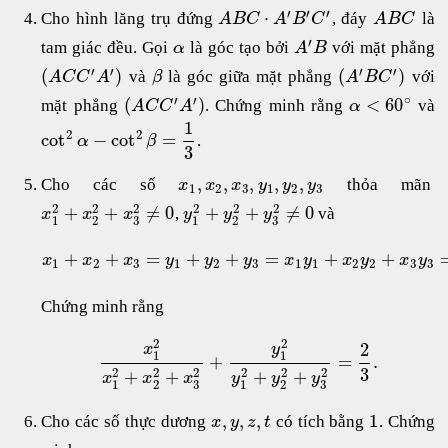
′
′
′
⋅
Cho hình lăng trụ đứng
, đáy
là
A
B
C
A
B
C
A
B
C
′
tam giác đều. Gọi
là góc tạo bởi
với mặt phẳng
α
A
B
′
′
′
′
(
)
(
)
và
là góc giữa mặt phẳng
với
A
C
C
A
β
A
B
C
∘
′
′
(
)
<
60
mặt phẳng
. Chứng minh rằng
và
A
C
C
A
α
1
2
2
cot
−
cot
=
.
α
β
3
,
,
,
,
,
Cho các số
thỏa mãn
x
x
x
y
y
y
1
2
3
1
2
3
2
2
2
2
2
2
+
+
≠
0
+
+
≠
0
,
và
x
x
x
y
y
y
1
2
3
1
2
3
+
+
=
+
+
=
+
+
x
x
x
y
y
y
x
y
x
y
x
y
1
2
3
1
2
3
1
1
2
2
3
3
Chứng minh rằng
2
2
2
x
y
1
1
+
=
.
3
2
2
2
2
2
2
+
+
+
+
x
x
x
y
y
y
1
2
3
1
2
3
,
,
,
1
Cho các số thực dương
có tích bằng
. Chứng
x
y
z
t