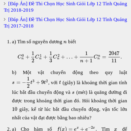
[Đáp Án] Đề Thi Chọn Học Sinh Giỏi Lớp 12 Tỉnh Quảng
Trị 2018-2019
[Đáp Án] Đề Thi Chọn Học Sinh Giỏi Lớp 12 Tỉnh Quảng
Trị 2017-2018
a) Tìm số nguyên dương
biết
n
1
1
1
2047
0
1
2
+
+
+
…
+
=
.
n
C
C
C
C
n
n
n
n
2
3
+
1
11
n
b) Một vật chuyển động theo quy luật
1
3
2
=
−
+
9
, với
(giây) là khoảng thời gian tính
s
t
t
t
2
lúc bắt đầu chuyển động và
(mét) là quãng đường đi
s
được trong khoảng thời gian đó. Hỏi khoảng thời gian
10
giây, kể từ lúc bắt đầu chuyển động, vận tốc lớn
nhất của vật đạt được bằng bao nhiêu?
−
2
(
)
=
+
x
x
a) Cho hàm số
. Tìm
để
f
x
e
e
x