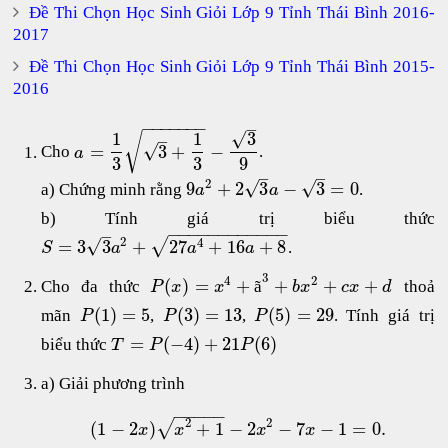
Đề Thi Chọn Học Sinh Giỏi Lớp 9 Tỉnh Thái Bình 2016-
2017
Đề Thi Chọn Học Sinh Giỏi Lớp 9 Tỉnh Thái Bình 2015-
2016
−
−
−
−
−
−
−
–
√
1
1
3
√
–
√
=
3
+
−
Cho
.
a
3
3
9
–
–
2
√
√
9
+
2
3
−
3
=
0
a) Chứng minh rằng
.
a
a
b) Tính giá trị biểu thức
−
−
−
−
−
−
−
−
−
−
−
−
–
2
√
√
4
=
3
3
+
27
+
16
+
8
.
S
a
a
a
3
4
2
(
)
=
+
+
+
+
Cho đa thức
ã
thoả
P
x
x
b
x
c
x
d
(
1
)
=
5
(
3
)
=
13
(
5
)
=
29
mãn
,
,
. Tính giá trị
P
P
P
=
(
−
4
)
+
21
(
6
)
biểu thức
T
P
P
a) Giải phương trình
−
−
−
−
−
2
2
√
(
1
−
2
)
+
1
−
2
−
7
−
1
=
0.
x
x
x
x