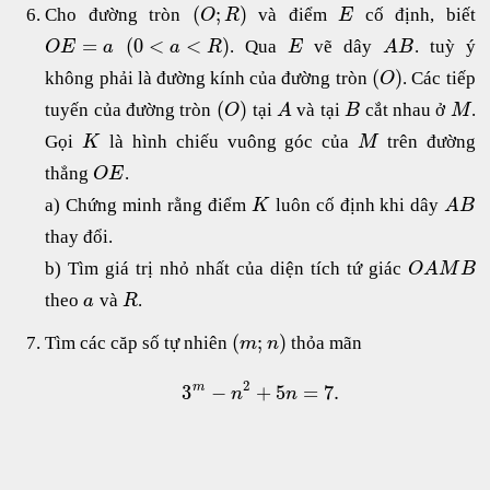
(
;
)
Cho đường tròn
và điểm
cố định, biết
O
R
E
=
(
0
<
<
)
. Qua
vẽ dây
. tuỳ ý
O
E
a
a
R
E
A
B
(
)
không phải là đường kính của đường tròn
. Các tiếp
O
(
)
tuyến của đường tròn
tại
và tại
cắt nhau ở
.
O
A
B
M
Gọi
là hình chiếu vuông góc của
trên đường
K
M
thẳng
.
O
E
a) Chứng minh rằng điểm
luôn cố định khi dây
K
A
B
thay đổi.
b) Tìm giá trị nhỏ nhất của diện tích tứ giác
O
A
M
B
theo
và
.
a
R
(
;
)
Tìm các căp số tự nhiên
thỏa mãn
m
n
2
3
−
+
5
=
7.
m
n
n