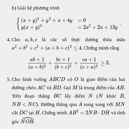
b) Giải hệ phương trình
2
2
(
+
)
+
+
+
4
=
0
{
x
y
y
x
y
.
2
2
(
+
)
=
2
+
2
+
13
y
x
y
x
x
y
,
,
Cho
là các số thực dương thỏa mãn
a
b
c
2
2
2
2
+
+
+
(
+
+
)
≤
4
. Chứng minh rằng
a
b
c
a
b
c
+
1
+
1
+
1
a
b
b
c
c
a
+
+
≥
3
.
2
2
2
(
+
)
(
+
)
(
+
)
a
b
b
c
c
a
Cho hình vuông
có
là giao điểm của hai
A
B
C
D
O
đường chéo
và
. Gọi
là trung điểm của
.
A
C
B
D
M
A
B
Trên đoạn thẳng
lấy điểm
(
khác
,
B
C
N
N
B
<
). Đường thẳng qua
song song với
N
B
N
C
A
M
N
2
=
2
⋅
cắt
tại
. Chứng minh
và tính
D
C
H
A
B
N
B
D
H
ˆ
góc
.
N
O
H