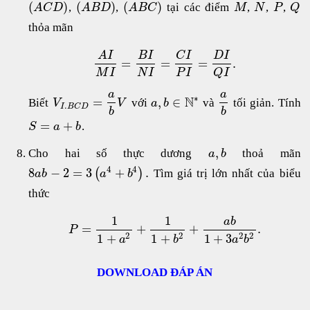
(
)
(
)
(
)
,
,
tại các điểm
,
,
,
A
C
D
A
B
D
A
B
C
M
N
P
Q
thỏa mãn
A
I
B
I
C
I
D
I
=
=
=
.
M
I
N
I
P
I
Q
I
a
a
∗
N
=
,
∈
Biết
với
và
tối giản. Tính
V
V
a
b
.
I
B
C
D
b
b
=
+
.
S
a
b
,
Cho hai số thực dương
thoả mãn
a
b
4
4
8
−
2
=
3
+
.
(
)
Tìm giá trị lớn nhất của biểu
a
b
a
b
thức
1
1
a
b
=
+
+
.
P
2
2
2
2
1
+
1
+
1
+
3
a
b
a
b
DOWNLOAD ĐÁP ÁN