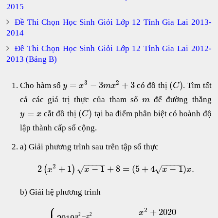
2015
Đề Thi Chọn Học Sinh Giỏi Lớp 12 Tỉnh Gia Lai 2013-
2014
Đề Thi Chọn Học Sinh Giỏi Lớp 12 Tỉnh Gia Lai 2012-
2013 (Bảng B)
3
2
=
−
3
+
3
(
)
Cho hàm số
có đồ thị
. Tìm tất
y
x
m
x
C
cả các giá trị thực của tham số
để đường thẳng
m
=
(
)
cắt đồ thị
tại ba điểm phân biệt có hoành độ
y
x
C
lập thành cấp số cộng.
a) Giải phương trình sau trên tập số thực
−
−
−
−
−
−
−
−
−
−
2
2
+
1
−
1
+
8
=
(
5
+
4
−
1
)
.
√
√
(
)
x
x
x
x
b) Giải hệ phương trình
⎧
⎪
2
+
2020
x
2
2
−
y
x