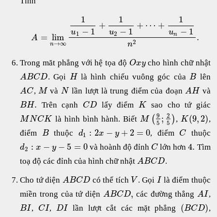
Tính
1
1
1
+
+
⋯
+
−
1
−
1
−
1
u
u
u
1
2
n
=
lim
.
A
2
→
∞
n
n
Trong măt phẳng với hệ tọa độ
cho hình chữ nhật
O
x
y
. Gọi
là hình chiếu vuông góc của
lên
A
B
C
D
H
B
,
và
lần lượt là trung điểm của đoạn
và
A
C
M
N
A
H
.
Trên cạnh
lấy điểm
sao cho tứ giác
B
H
C
D
K
9
2
;
(
9
,
2
)
(
)
là hình bình hành. Biết
,
,
M
N
C
K
M
K
5
5
:
2
−
+
2
=
0
điểm
thuộc
, điểm
thuộc
B
d
x
y
C
1
:
−
−
5
=
0
4
.
và hoành độ đỉnh
lớn hơn
Tìm
d
x
y
C
2
toạ độ các đỉnh của hình chữ nhật
.
A
B
C
D
Cho tứ diện
có thể tích
. Gọi
là điểm thuộc
A
B
C
D
V
I
,
miền trong của tứ diện
các đường thẳng
,
A
B
C
D
A
I
(
)
,
,
lần lượt cắt các mặt phẳng
,
B
I
C
I
D
I
B
C
D