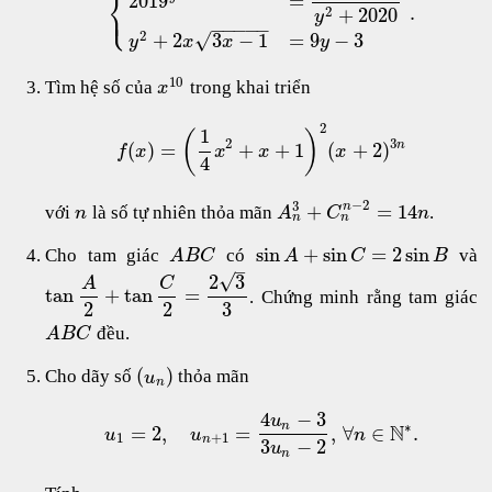
⎨
2019
=
⎩
.
⎪
2
+
2020
y
−
−
−
−
−
2
√
+
2
3
−
1
=
9
−
3
y
x
x
y
10
Tìm hệ số của
trong khai triển
x
2
1
(
)
2
3
(
)
=
+
+
1
(
+
2
)
n
f
x
x
x
x
4
−
2
3
+
=
14
n
với
là số tự nhiên thỏa mãn
.
n
A
C
n
n
n
sin
+
sin
=
2
sin
Cho tam giác
có
và
A
B
C
A
C
B
–
√
2
3
A
C
tan
+
tan
=
. Chứng minh rằng tam giác
2
2
3
đều.
A
B
C
(
)
Cho dãy số
thỏa mãn
u
n
4
−
3
u
∗
n
N
=
2
,
=
,
∀
∈
.
u
u
n
1
+
1
n
3
−
2
u
n