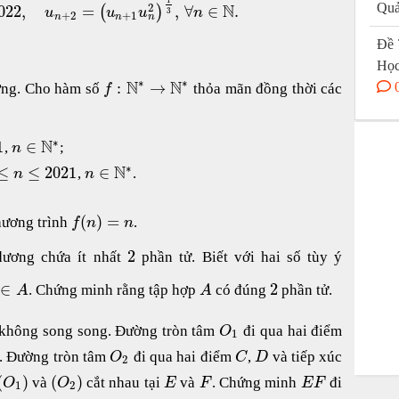
Quả
2
N
022
,
=
,
∀
∈
.
(
)
u
u
u
n
3
+
2
+
1
n
n
n
Đề 
Học
∗
∗
N
N
:
→
ơng. Cho hàm số
thỏa mãn đồng thời các
f
∗
N
1
∈
,
;
n
∗
N
≤
≤
2021
∈
,
.
n
n
(
)
=
hương trình
.
f
n
n
2
dương chứa ít nhất
phần tử. Biết với hai số tùy ý
∈
2
. Chứng minh rằng tập hợp
có đúng
phần tử.
A
A
không song song. Đường tròn tâm
đi qua hai điểm
O
1
. Đường tròn tâm
đi qua hai điểm
,
và tiếp xúc
O
C
D
2
(
)
(
)
và
cắt nhau tại
và
. Chứng minh
đi
O
O
E
F
E
F
1
2