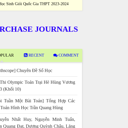
Học Sinh Giỏi Quốc Gia THPT 2023-2024
Sinh Giỏi Quốc
ASE JOURNALS
PULAR
RECENT
COMMENT
thscope] Chuyên Đề Số Học
Thi Olympic Toán Trại Hè Hùng Vương
3 (Khối 10)
i Tuần Một Bài Toán] Tổng Hợp Các
 Toán Hình Học Trần Quang Hùng
uyễn Nhất Huy, Nguyễn Minh Tuấn,
n Quang Đạt, Dương Quỳnh Châu, Lăng