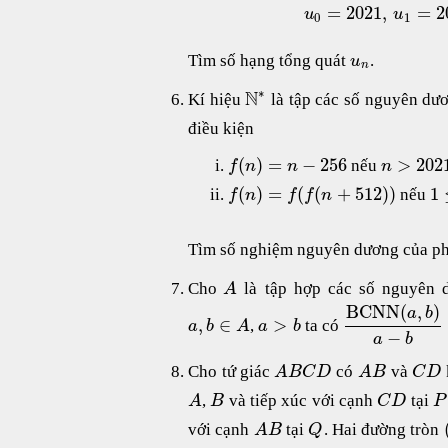
=
2021
,
=
2
u
u
0
1
Tìm số hạng tổng quát
.
u
n
∗
N
Kí hiệu
là tập các số nguyên dư
điều kiện
(
)
=
−
256
>
202
nếu
f
n
n
n
(
)
=
(
(
+
512
)
)
1
nếu
f
n
f
f
n
Tìm số nghiệm nguyên dương của p
Cho
là tập hợp các số nguyên 
A
BCNN
(
,
)
a
b
,
∈
>
,
ta có
a
b
A
a
b
−
a
b
Cho tứ giác
có
và
A
B
C
D
A
B
C
D
,
và tiếp xúc với cạnh
tại
A
B
C
D
P
với cạnh
tại
. Hai đường tròn
A
B
Q