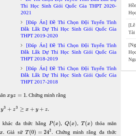
Hồn
Thi Học Sinh Giỏi Quốc Gia THPT 2020-
2021
Học
[Đáp Án] Đề Thi Chọn Đội Tuyển Tỉnh
[Lê
Đắk Lắk Dự Thi Học Sinh Giỏi Quốc Gia
Tài
THPT 2019-2020
[Ng
[Đáp Án] Đề Thi Chọn Đội Tuyển Tỉnh
Đắk Lắk Dự Thi Học Sinh Giỏi Quốc Gia
Họ
THPT 2018-2019
Ngu
[Đáp Án] Đề Thi Chọn Đội Tuyển Tỉnh
Đắk Lắk Dự Thi Học Sinh Giỏi Quốc Gia
THPT 2017-2018
=
1
mãn
. Chứng minh rằng
x
y
z
3
3
+
≥
+
+
.
y
z
x
y
z
(
)
(
)
(
)
, khác đa thức hằng
,
,
thỏa mãn
P
x
Q
x
T
x
2
(
0
)
=
24
. Giả sử
. Chứng minh rằng đa thức
x
T