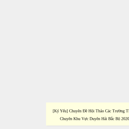
Thảo Khoa Học Trại Hè
[Kỷ Yếu] Chuyên Đề Hội Thảo Các Trường 
ng 2011
Chuyên Khu Vực Duyên Hải Bắc Bộ 202