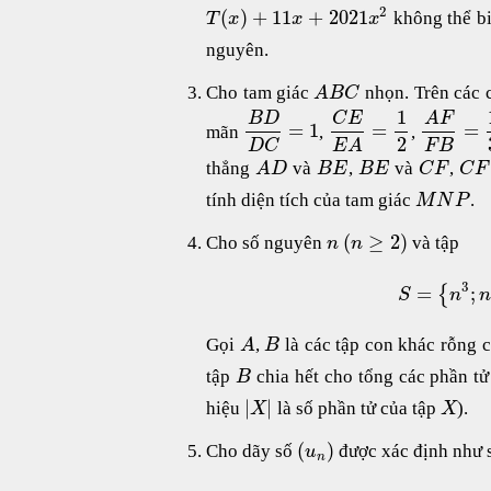
2
(
)
+
11
+
2021
không thể bi
T
x
x
x
nguyên.
Cho tam giác
nhọn. Trên các
A
B
C
1
B
D
C
E
A
F
=
1
=
=
mãn
,
,
2
D
C
F
B
E
A
thẳng
và
,
và
,
A
D
B
E
B
E
C
F
C
F
tính diện tích của tam giác
.
M
N
P
(
≥
2
)
Cho số nguyên
và tập
n
n
3
=
;
{
S
n
n
Gọi
,
là các tập con khác rỗng 
A
B
tập
chia hết cho tổng các phần tử
B
|
|
hiệu
là số phần tử của tập
).
X
X
(
)
Cho dãy số
được xác định như 
u
n