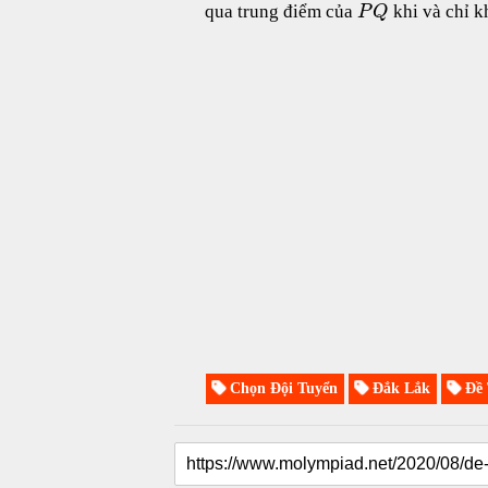
qua trung điểm của
khi và chỉ k
P
Q
Chọn Đội Tuyển
Đắk Lắk
Đề 