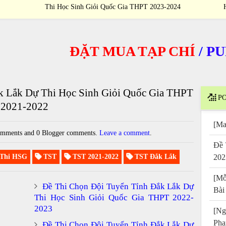
Thi Học Sinh Giỏi Quốc Gia THPT 2023-2024
ĐẶT MUA TẠP CHÍ
/
PURCH
k Lắk Dự Thi Học Sinh Giỏi Quốc Gia THPT
PO
2021-2022
[Ma
mments and 0 Blogger comments.
Leave a comment
.
Đề 
Thi HSG
TST
TST 2021-2022
TST Đắk Lắk
202
[Mỗ
Đề Thi Chọn Đội Tuyển Tỉnh Đắk Lắk Dự
Bài
Thi Học Sinh Giỏi Quốc Gia THPT 2022-
2023
[Ng
Pha
Đề Thi Chọn Đội Tuyển Tỉnh Đắk Lắk Dự