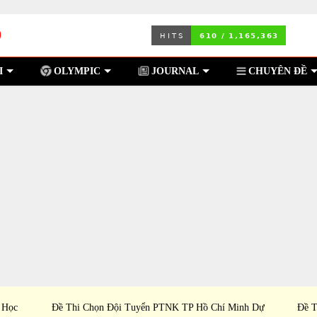
I
OLYMPIC
JOURNAL
CHUYÊN ĐỀ
 Học
Đề Thi Chọn Đội Tuyển PTNK TP Hồ Chí Minh Dự
Đề T