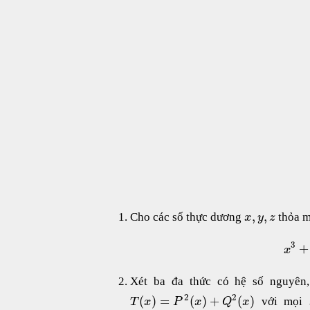
,
,
Cho các số thực dương
thỏa 
x
y
z
3
+
x
Xét ba đa thức có hệ số nguyên
2
2
(
)
=
(
)
+
(
)
với mọi
T
x
P
x
Q
x