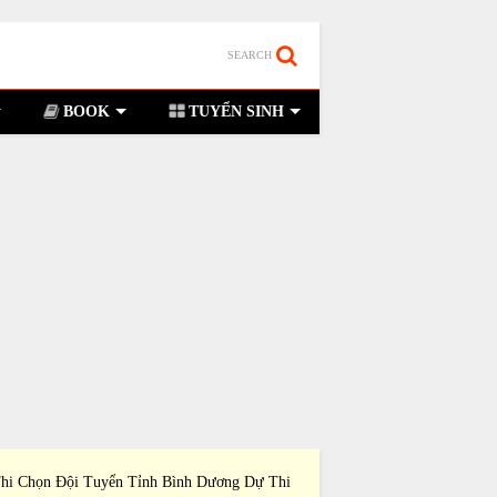
SEARCH
BOOK
TUYỂN SINH
hi Chọn Đội Tuyển Tỉnh Bình Dương Dự Thi
Đề Thi Chọn Đội Tuyển