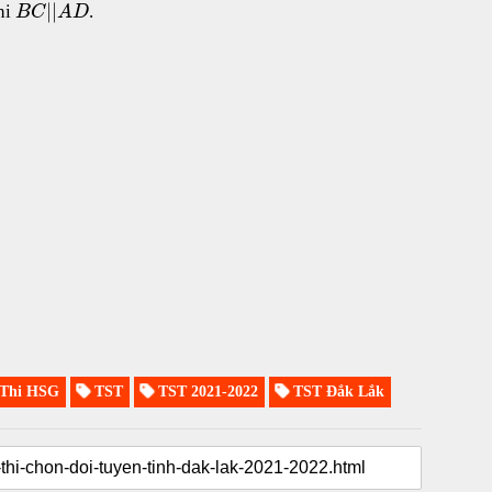
|
|
hi
.
B
C
A
D
Thi HSG
TST
TST 2021-2022
TST Đắk Lắk