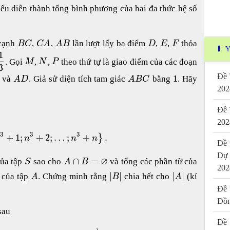
ểu diễn thành tổng bình phương của hai đa thức hệ số
 cạnh
,
,
lần lượt lấy ba điểm
,
,
thỏa
B
C
C
A
A
B
D
E
F
Y
1
. Gọi
,
,
theo thứ tự là giao điểm của các đoạn
M
N
P
3
Đề 
1
và
. Giả sử diện tích tam giác
bằng
. Hãy
A
D
A
B
C
202
Đề 
202
3
3
3
+
1
;
+
2
;
…
;
+
.
}
n
n
n
Đề 
Dự
∅
∩
=
của tập
sao cho
và tổng các phần từ của
S
A
B
202
|
|
|
|
 của tập
. Chứng minh rằng
chia hết cho
(kí
A
B
A
Đề 
Đồn
sau
Đề 
1