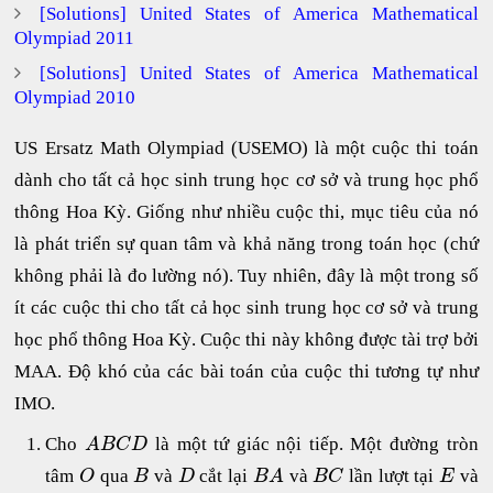
[Solutions] United States of America Mathematical
Olympiad 2011
[Solutions] United States of America Mathematical
Olympiad 2010
US Ersatz Math Olympiad (USEMO) là một cuộc thi toán
dành cho tất cả học sinh trung học cơ sở và trung học phổ
thông Hoa Kỳ. Giống như nhiều cuộc thi, mục tiêu của nó
là phát triển sự quan tâm và khả năng trong toán học (chứ
không phải là đo lường nó). Tuy nhiên, đây là một trong số
ít các cuộc thi cho tất cả học sinh trung học cơ sở và trung
học phổ thông Hoa Kỳ. Cuộc thi này không được tài trợ bởi
MAA. Độ khó của các bài toán của cuộc thi tương tự như
IMO.
Cho
là một tứ giác nội tiếp. Một đường tròn
A
B
C
D
tâm
qua
và
cắt lại
và
lần lượt tại
và
O
B
D
B
A
B
C
E