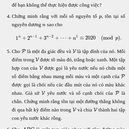
để bạn không thể thực hiện được công việc?
Chứng minh rằng với mỗi số nguyên tố
, tồn tại số
p
nguyên dương
sao cho
n
−
1
−
2
1
1
+
2
+
3
+
⋯
+
≡
2020
(
mod
)
.
n
n
n
n
p
Cho
là một đa giác đều và
là tập đỉnh của nó. Mỗi
P
V
điểm trong
được tô màu đỏ, trắng hoặc xanh. Một tập
V
hợp con của
được gọi là yêu nước nếu nó chứa một
V
số điểm bằng nhau mang mỗi màu và một cạnh của
P
được gọi là chói nếu các đầu mút của nó có màu khác
nhau. Giả sử
yêu nước và số cạnh chói của
là
V
P
chẵn. Chứng minh rằng tồn tại một đường thẳng không
đi qua bất kỳ điểm nào trong
và chia
thành hai tập
V
V
con yêu nước khác rỗng.