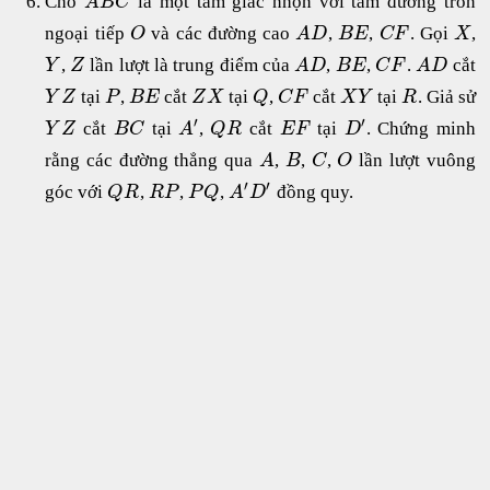
Cho
là một tam giác nhọn với tâm đường tròn
A
B
C
ngoại tiếp
và các đường cao
,
,
. Gọi
,
O
A
D
B
E
C
F
X
,
lần lượt là trung điểm của
,
,
.
cắt
Y
Z
A
D
B
E
C
F
A
D
tại
,
cắt
tại
,
cắt
tại
. Giả sử
Y
Z
P
B
E
Z
X
Q
C
F
X
Y
R
′
′
cắt
tại
,
cắt
tại
. Chứng minh
Y
Z
B
C
A
Q
R
E
F
D
rằng các đường thẳng qua
,
,
,
lần lượt vuông
A
B
C
O
′
′
góc với
,
,
,
đồng quy.
Q
R
R
P
P
Q
A
D