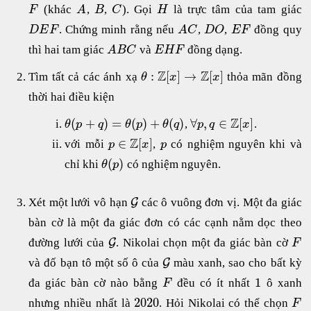
(khác
,
,
). Gọi
là trực tâm của tam giác
F
A
B
C
H
. Chứng minh rằng nếu
,
,
đồng quy
D
E
F
A
C
D
O
E
F
thì hai tam giác
và
đồng dạng.
A
B
C
E
H
F
Z
Z
:
[
]
→
[
]
Tìm tất cả các ánh xạ
thỏa mãn đồng
θ
x
x
thời hai điều kiện
Z
(
+
)
=
(
)
+
(
)
∀
,
∈
[
]
,
.
θ
p
q
θ
p
θ
q
p
q
x
Z
∈
[
]
với mỗi
,
có nghiệm nguyên khi và
p
x
p
(
)
chỉ khi
có nghiệm nguyên.
θ
p
Xét một lưới vô hạn
các ô vuông đơn vị. Một đa giác
G
bàn cờ là một đa giác đơn có các cạnh nằm dọc theo
đường lưới của
. Nikolai chọn một đa giác bàn cờ
G
F
và đố bạn tô một số ô của
màu xanh, sao cho bất kỳ
G
1
đa giác bàn cờ nào bằng
đều có ít nhất
ô xanh
F
2020
nhưng nhiều nhất là
. Hỏi Nikolai có thể chọn
F