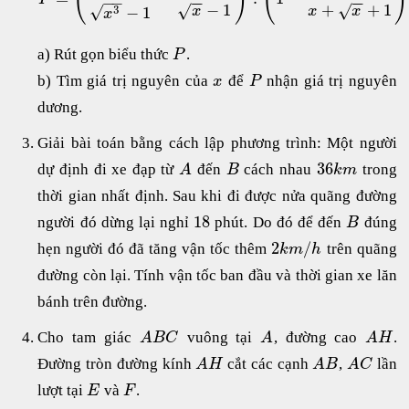
−
−
−
−
−
−
−
1
+
+
1
√
√
√
3
−
1
x
x
x
x
a) Rút gọn biểu thức
.
P
b) Tìm giá trị nguyên của
để
nhận giá trị nguyên
x
P
dương.
Giải bài toán bằng cách lập phương trình: Một người
36
dự định đi xe đạp từ
đến
cách nhau
trong
A
B
k
m
thời gian nhất định. Sau khi đi được nửa quãng đường
18
người đó dừng lại nghỉ
phút. Do đó để đến
đúng
B
2
/
hẹn người đó đã tăng vận tốc thêm
trên quãng
k
m
h
đường còn lại. Tính vận tốc ban đầu và thời gian xe lăn
bánh trên đường.
Cho tam giác
vuông tại
, đường cao
.
A
B
C
A
A
H
Đường tròn đường kính
cắt các cạnh
,
lần
A
H
A
B
A
C
lượt tại
và
.
E
F