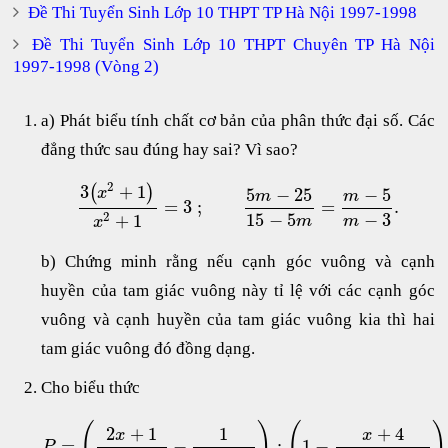
Đề Thi Tuyển Sinh Lớp 10 THPT TP Hà Nội 1997-1998
Đề Thi Tuyển Sinh Lớp 10 THPT Chuyên TP Hà Nội
1997-1998 (Vòng 2)
a) Phát biểu tính chất cơ bản của phân thức đại số. Các
đẳng thức sau đúng hay sai? Vì sao?
2
3
+
1
(
)
5
−
25
−
5
x
m
m
=
3
;
=
.
15
−
5
−
3
2
+
1
m
m
x
b) Chứng minh rằng nếu cạnh góc vuông và cạnh
huyền của tam giác vuông này tỉ lệ với các cạnh góc
vuông và cạnh huyền của tam giác vuông kia thì hai
tam giác vuông đó đồng dạng.
Cho biểu thức
(
)
(
)
2
+
1
1
+
4
x
x
=
−
:
1
−
P