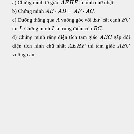
a) Chứng minh tứ giác
là hình chữ nhật.
A
E
H
F
⋅
=
⋅
b) Chứng minh
.
A
E
A
B
A
F
A
C
c) Đường thẳng qua
vuông góc với
cắt cạnh
A
E
F
B
C
tại
. Chứng minh
là trung điểm của
.
I
I
B
C
d) Chứng minh rằng diện tích tam giác
gấp đôi
A
B
C
diện tích hình chữ nhật
thì tam giác
A
E
H
F
A
B
C
vuông cân.