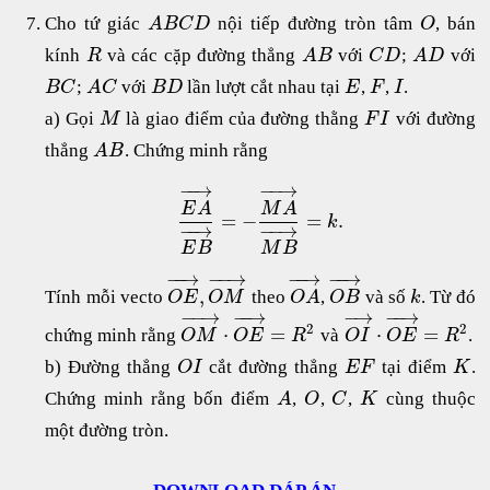
Cho tứ giác
nội tiếp đường tròn tâm
, bán
A
B
C
D
O
kính
và các cặp đường thẳng
với
;
với
R
A
B
C
D
A
D
;
với
lần lượt cắt nhau tại
,
,
.
B
C
A
C
B
D
E
F
I
a) Gọi
là giao điểm của đường thằng
với đường
M
F
I
thẳng
. Chứng minh rằng
A
B
−
−
→
−
−
→
E
A
M
A
=
−
=
.
k
−
−
→
−
−
→
E
B
M
B
−
−
→
−
−
→
−
−
→
−
−
→
,
Tính mỗi vecto
theo
,
và số
. Từ đó
O
E
O
M
O
A
O
B
k
−
−
→
−
−
→
−
→
−
−
→
2
2
⋅
=
⋅
=
chứng minh rằng
và
.
O
M
O
E
R
O
I
O
E
R
b) Đường thẳng
cắt đường thẳng
tại điểm
.
O
I
E
F
K
Chứng minh rằng bốn điểm
,
,
,
cùng thuộc
A
O
C
K
một đường tròn.