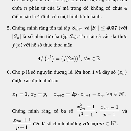
n
4
chứa
phần tử của
mà trong đó không có chứa
n
G
4
điểm nào là
đỉnh của một hình bình hành.
|
|
≤
4037
Chứng minh rằng tồn tại tập
và
(với
S
S
4037
n
|
|
là số phần tử của tập
). Tìm tất cả các đa thức
S
S
n
n
(
)
với hệ số thực thỏa mãn
f
x
2
2
R
4
=
(
(
2
)
)
,
∀
∈
.
(
)
f
x
f
x
x
(
)
Cho
là số nguyên dương lẻ, lớn hơn 1 và dãy số
p
x
n
được xác định như sau
∗
N
=
1
,
=
,
=
2
⋅
−
,
∀
∈
.
x
x
p
x
p
x
x
n
1
2
+
2
+
1
n
n
n
2
−
1
−
1
x
x
2
2
m
m
Chứng minh rằng cả ba số
,
và
−
1
2
−
1
p
p
+
1
x
2
∗
m
N
∈
đều là số chính phương với mọi
.
m
+
1
p