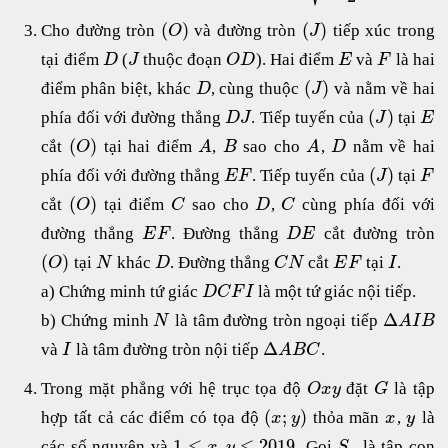
(
)
(
)
Cho đường tròn
và đường tròn
tiếp xúc trong
O
J
tại điểm
(
thuộc đoạn
). Hai điểm
và
là hai
D
J
O
D
E
F
(
)
điểm phân biệt, khác
, cùng thuộc
và nằm về hai
D
J
(
)
phía đối với đường thẳng
. Tiếp tuyến của
tại
D
J
J
E
(
)
cắt
tại hai điểm
,
sao cho
,
nằm về hai
O
A
B
A
D
(
)
phía đối với đường thẳng
. Tiếp tuyến của
tại
E
F
J
F
(
)
cắt
tại điểm
sao cho
,
cùng phía đối với
O
C
D
C
đường thẳng
. Đường thẳng
cắt đường tròn
E
F
D
E
(
)
tại
khác
. Đường thẳng
cắt
tại
.
O
N
D
C
N
E
F
I
a) Chứng minh tứ giác
là một tứ giác nội tiếp.
D
C
F
I
Δ
b) Chứng minh
là tâm đường tròn ngoại tiếp
N
A
I
B
Δ
và
là tâm đường tròn nội tiếp
.
I
A
B
C
Trong mặt phẳng với hệ trục tọa độ
đặt
là tập
O
x
y
G
(
;
)
hợp tất cả các điểm có tọa độ
thỏa mãn
,
là
x
y
x
y
1
≤
,
≤
2019
các số nguyên và
. Gọi
là tập con
x
y
S