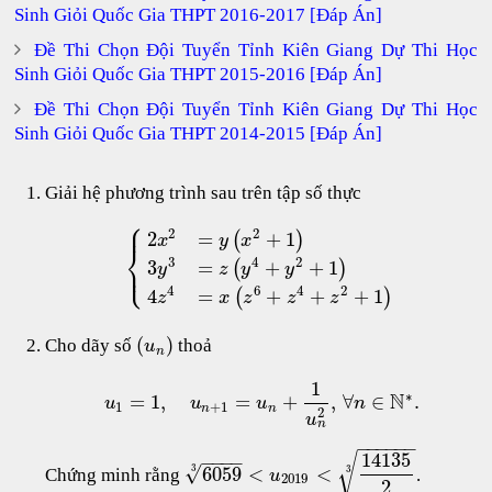
Sinh Giỏi Quốc Gia THPT 2016-2017 [Đáp Án]
Đề Thi Chọn Đội Tuyển Tỉnh Kiên Giang Dự Thi Học
Sinh Giỏi Quốc Gia THPT 2015-2016 [Đáp Án]
Đề Thi Chọn Đội Tuyển Tỉnh Kiên Giang Dự Thi Học
Sinh Giỏi Quốc Gia THPT 2014-2015 [Đáp Án]
Giải hệ phương trình sau trên tập số thực
⎧
⎪
2
2
2
=
+
1
(
)
x
y
x
⎨
3
4
2
3
=
+
+
1
⎩
(
)
⎪
y
z
y
y
4
6
4
2
4
=
+
+
+
1
(
)
z
x
z
z
z
(
)
Cho dãy số
thoả
u
n
1
∗
N
=
1
,
=
+
,
∀
∈
.
u
u
u
n
1
+
1
n
n
2
u
n
−
−
−
−
−
−
14135
√
−
−
−
−
√
6059
<
<
3
3
Chứng minh rằng
.
u
2019
2