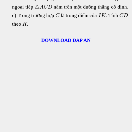
△
ngoại tiểp
nằm trên một đường thẳng cố dịnh.
A
C
D
c) Trong trường hợp
là trung diểm của
. Tính
C
I
K
C
D
theo
.
R
DOWNLOAD ĐÁP ÁN