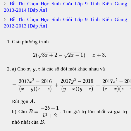
Đề Thi Chọn Học Sinh Giỏi Lớp 9 Tỉnh Kiên Giang
2013-2014 [Đáp Án]
Đề Thi Chọn Học Sinh Giỏi Lớp 9 Tỉnh Kiên Giang
2012-2013 [Đáp Án]
Giải phương trình
−
−
−
−
−
−
−
−
−
−
2
(
3
+
2
−
2
−
1
)
=
+
3.
√
√
x
x
x
,
,
a) Cho
là các số đôi một khác nhau và
x
y
z
2
2
2
2017
−
2016
2017
−
2016
2017
−
20
y
x
z
=
+
+
(
−
)
(
−
)
(
−
)
(
−
)
(
−
)
(
−
x
y
x
z
y
x
y
z
z
x
z
Rút gọn
.
A
−
2
+
1
b
=
b) Cho
. Tìm giá trị lón nhất và giá trị
B
2
+
2
b
nhỏ nhất của
.
B