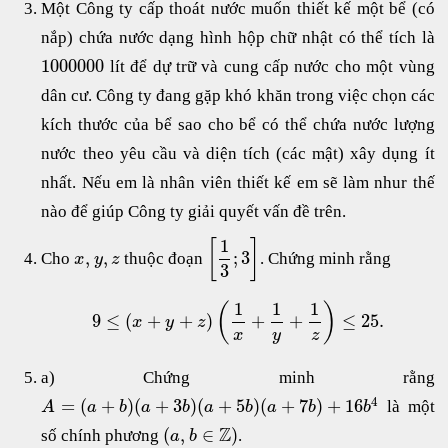
Một Công ty cấp thoát nước muốn thiết kế một bể (có
nắp) chứa nước dạng hình hộp chữ nhật có thể tích là
1000000
lít để dự trữ và cung cấp nước cho một vùng
dân cư. Công ty đang gặp khó khăn trong việc chọn các
kích thước của bể sao cho bể có thể chứa nước lượng
nước theo yêu cầu và diện tích (các mật) xây dụng ít
nhất. Nếu em là nhân viên thiết kế em sẽ làm nhur thế
nào để giúp Công ty giải quyết vấn đề trên.
1
[
]
,
,
;
3
Cho
thuộc đoạn
. Chứng minh rằng
x
y
z
3
1
1
1
(
)
9
≤
(
+
+
)
+
+
≤
25.
x
y
z
x
y
z
a) Chứng minh rằng
4
=
(
+
)
(
+
3
)
(
+
5
)
(
+
7
)
+
16
là một
A
a
b
a
b
a
b
a
b
b
Z
(
,
∈
)
số chính phương
.
a
b