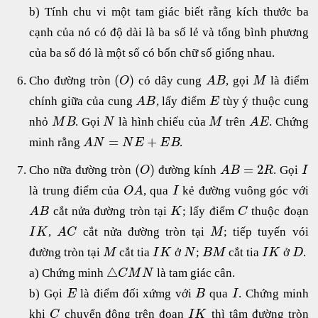
b) Tính chu vi một tam giác biết rằng kích thước ba
cạnh của nó có độ dài là ba số lẻ và tổng bình phương
của ba số đó là một số có bốn chữ số giống nhau.
(
)
Cho đường tròn
có dây cung
, gọi
là điểm
O
A
B
M
chính giữa của cung
, lấy điểm
tùy ý thuộc cung
A
B
E
nhỏ
. Gọi
là hình chiếu của
trên
. Chứng
M
B
N
M
A
E
=
+
minh rằng
.
A
N
N
E
E
B
(
)
=
2
Cho nữa đường tròn
đường kính
. Gọi
O
A
B
R
I
là trung điểm của
, qua
kẻ đường vuông góc với
O
A
I
cắt nửa đường tròn tại
; lấy điểm
thuộc đoạn
A
B
K
C
,
cắt nửa đường tròn tại
; tiếp tuyến vói
I
K
A
C
M
đường tròn tại
cắt tia
ở
;
cắt tia
ở
.
M
I
K
N
B
M
I
K
D
△
a) Chứng minh
là tam giác cân.
C
M
N
b) Gọi
là điểm đối xứmg với
qua
. Chứng minh
E
B
I
khi
chuyển động trên đoạn
thì tâm đường tròn
C
I
K