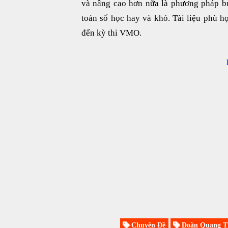
và nâng cao hơn nữa là phương pháp bư
toán số học hay và khó. Tài liệu phù h
đến kỳ thi VMO.
Chuyên Đề
Doãn Quang T