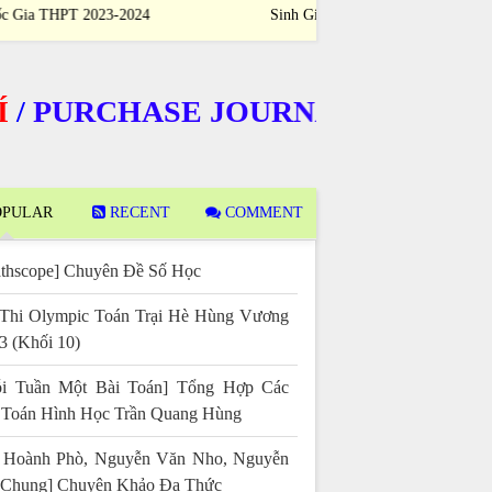
Sinh Giỏi Quốc Gia THPT 2023-2024
Sinh Giỏi Quốc
URCHASE JOURNALS
PULAR
RECENT
COMMENT
thscope] Chuyên Đề Số Học
Thi Olympic Toán Trại Hè Hùng Vương
3 (Khối 10)
i Tuần Một Bài Toán] Tổng Hợp Các
 Toán Hình Học Trần Quang Hùng
 Hoành Phò, Nguyễn Văn Nho, Nguyễn
 Chung] Chuyên Khảo Đa Thức