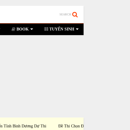
SEARCH
BOOK
TUYỂN SINH
i Chọn Đội Tuyển Tỉnh Lâm Đồng Dự Thi Học
Đề Thi Chọn Đội Tuyể