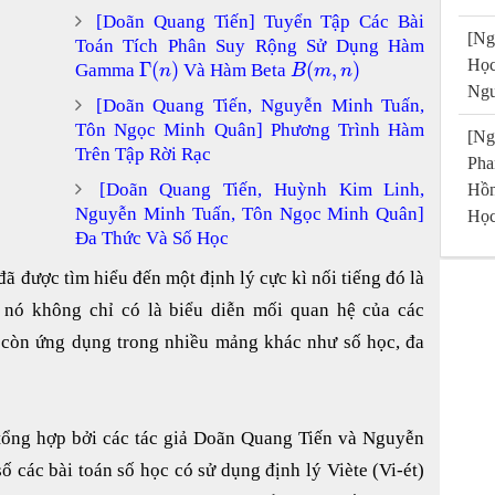
[Doãn Quang Tiến] Tuyển Tập Các Bài
[Ng
Toán Tích Phân Suy Rộng Sử Dụng Hàm
Họ
Γ
(
)
(
,
)
Gamma
Và Hàm Beta
n
B
m
n
Ngu
[Doãn Quang Tiến, Nguyễn Minh Tuấn,
Tôn Ngọc Minh Quân] Phương Trình Hàm
[Ng
Trên Tập Rời Rạc
Pha
[Doãn Quang Tiến, Huỳnh Kim Linh,
Hồn
Nguyễn Minh Tuấn, Tôn Ngọc Minh Quân]
Học
Đa Thức Và Số Học
đã được tìm hiểu đến một định lý cực kì nối tiếng đó là
a nó không chỉ có là biểu diễn mối quan hệ của các
 còn ứng dụng trong nhiều mảng khác như số học, đa
 tổng hợp bởi các tác giả Doãn Quang Tiến và Nguyễn
ố các bài toán số học có sử dụng định lý Viète (Vi-ét)