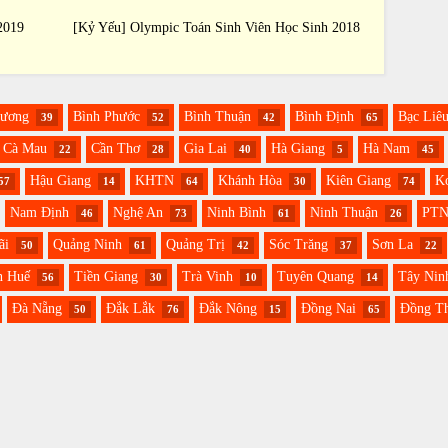
2019
[Kỷ Yếu] Olympic Toán Sinh Viên Học Sinh 2018
[Kỷ Yế
Dương
Bình Phước
Bình Thuận
Bình Định
Bạc Liê
39
52
42
65
Cà Mau
Cần Thơ
Gia Lai
Hà Giang
Hà Nam
22
28
40
5
45
Hậu Giang
KHTN
Khánh Hòa
Kiên Giang
K
57
14
64
30
74
Nam Định
Nghệ An
Ninh Bình
Ninh Thuận
PT
46
73
61
26
ãi
Quảng Ninh
Quảng Trị
Sóc Trăng
Sơn La
50
61
42
37
22
n Huế
Tiền Giang
Trà Vinh
Tuyên Quang
Tây Nin
56
30
10
14
Đà Nẵng
Đắk Lắk
Đắk Nông
Đồng Nai
Đồng T
50
76
15
65