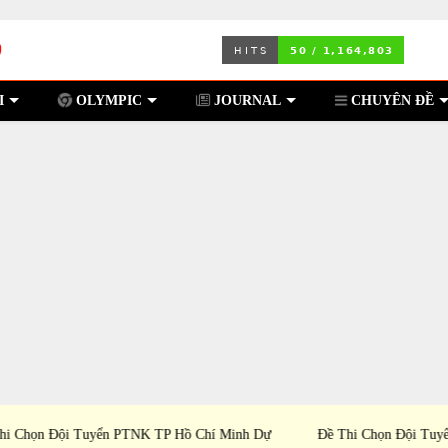
I
OLYMPIC
JOURNAL
CHUYÊN ĐỀ
nh Dự
Đề Thi Chọn Đội Tuyển Tỉnh Bình Dương Dự Thi
Đề Th