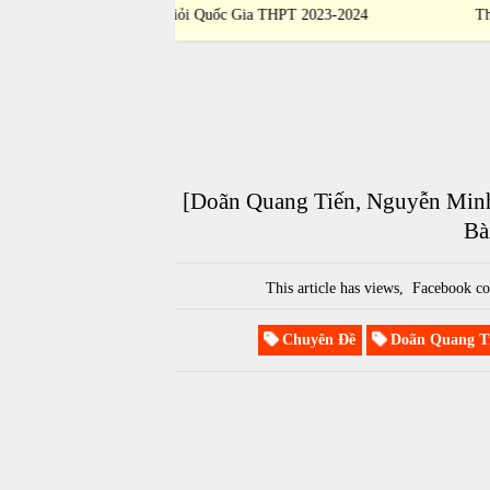
 THPT 2023-2024
Thi Học Sinh Giỏi Quốc Gia THPT 2023-2
[Doãn Quang Tiến, Nguyễn Minh
Bà
This article has
views,
Facebook co
Chuyên Đề
Doãn Quang T