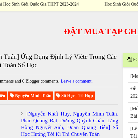
024
Học Sinh Giỏi Quốc Gia THPT 2023-2024
ĐẶT MUA TẠP CHÍ
/
P
 Tuấn] Ứng Dụng Định Lý Viète Trong Các
PO
i Toán Số Học
[Ma
mments and 0 Blogger comments.
Leave a comment
.
Đề 
iến
Nguyễn Minh Tuấn
Số Học - Tổ Hợp
202
[Mỗ
[Nguyễn Nhất Huy, Nguyễn Minh Tuấn,
Bài
Phan Quang Đạt, Dương Quỳnh Châu, Lăng
Hồng Nguyệt Anh, Doãn Quang Tiến] Số
[Lê
Học Hướng Tới Kì Thi Chuyên Toán
Tài