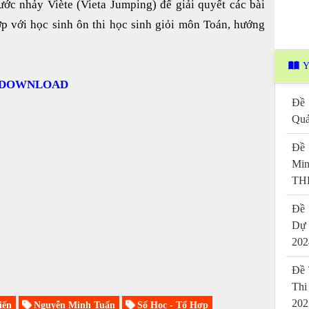
ớc nhảy Viète (Vieta Jumping) để giải quyết các bài
ợp với học sinh ôn thi học sinh giỏi môn Toán, hướng
Y
DOWNLOAD
Đề 
Quả
Đề 
Mi
THP
Đề 
Dự
202
Đề 
Thi
202
iến
Nguyễn Minh Tuấn
Số Học - Tổ Hợp