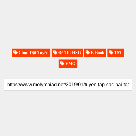
Chọn Đội Tuyển
Đề Thi HSG
E-Book
TST
VMO