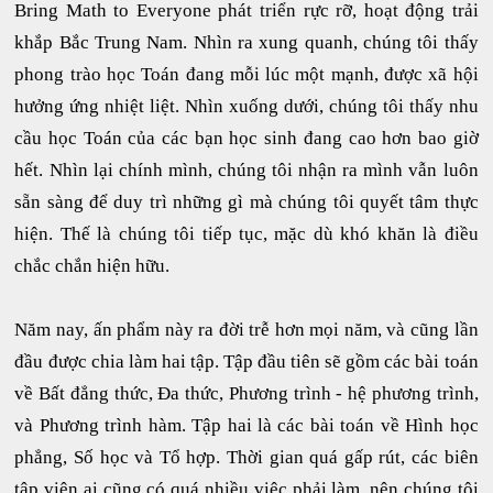
Bring Math to Everyone phát triển rực rỡ, hoạt động trải
khắp Bắc Trung Nam. Nhìn ra xung quanh, chúng tôi thấy
phong trào học Toán đang mỗi lúc một mạnh, được xã hội
hưởng ứng nhiệt liệt. Nhìn xuống dưới, chúng tôi thấy nhu
cầu học Toán của các bạn học sinh đang cao hơn bao giờ
hết. Nhìn lại chính mình, chúng tôi nhận ra mình vẫn luôn
sẵn sàng để duy trì những gì mà chúng tôi quyết tâm thực
hiện. Thế là chúng tôi tiếp tục, mặc dù khó khăn là điều
chắc chắn hiện hữu.
Năm nay, ấn phẩm này ra đời trễ hơn mọi năm, và cũng lần
đầu được chia làm hai tập. Tập đầu tiên sẽ gồm các bài toán
về Bất đẳng thức, Đa thức, Phương trình - hệ phương trình,
và Phương trình hàm. Tập hai là các bài toán về Hình học
phẳng, Số học và Tổ hợp. Thời gian quá gấp rút, các biên
tập viên ai cũng có quá nhiều việc phải làm, nên chúng tôi