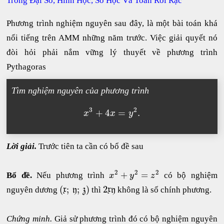
Trong Đại Số, Hình Học, Số Học Và Toán Rời Rạc
Phương trình nghiệm nguyên sau đây, là một bài toán khá
nổi tiếng trên AMM những năm trước. Việc giải quyết nó
đòi hỏi phải nắm vững lý thuyết về phương trình
Pythagoras
Tìm nghiệm nguyên của phương trình
3
2
+
4
=
.
x
x
y
Lời giải.
Trước tiên ta cần có bổ đề sau
2
2
2
+
=
Bổ đề.
Nếu phương trình
có bộ nghiệm
x
y
z
(
;
;
)
2
nguyên dương
thì
không là số chính phương.
x
y
z
x
y
Chứng minh.
Giả sử phương trình đó có bộ nghiệm nguyên