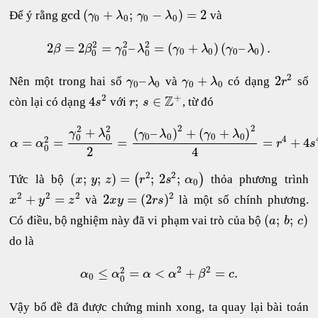
gcd
(
+
;
−
)
=
2
Để ý rằng
và
γ
λ
γ
λ
0
0
0
0
2
2
2
2
=
2
=
–
=
(
+
)
(
–
)
.
β
β
γ
λ
γ
λ
γ
λ
0
0
0
0
0
0
0
2
–
+
2
Nên một trong hai số
và
có dạng
số
γ
λ
γ
λ
r
0
0
0
0
+
2
Z
4
;
∈
còn lại có dạng
với
, từ đó
s
r
s
2
2
2
2
+
(
–
)
+
(
+
)
γ
λ
γ
λ
γ
λ
0
0
0
0
0
0
4
2
=
=
=
=
+
4
α
α
r
s
0
2
4
2
2
(
;
;
)
=
;
2
;
(
)
Tức là bộ
thỏa phương trình
x
y
z
r
s
α
0
2
2
2
2
+
=
2
=
(
2
)
và
là một số chính phương.
x
y
z
x
y
r
s
(
;
;
)
Có điều, bộ nghiệm này đã vi phạm vai trò của bộ
a
b
c
do là
2
2
2
≤
=
<
+
=
.
α
α
α
α
β
c
0
0
Vậy bổ đề đã được chứng minh xong, ta quay lại bài toán