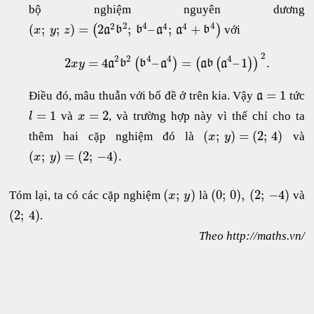
bộ nghiệm nguyên dương
2
4
4
2
4
4
(
;
;
)
=
2
;
–
;
+
(
)
với
a
b
b
a
a
b
x
y
z
2
2
2
4
4
4
2
=
4
–
=
–
1
.
(
)
(
(
)
)
a
b
b
a
a
b
a
x
y
=
1
Điều đó, mâu thuẫn với bổ đề ở trên kia. Vậy
tức
a
=
1
=
2
và
, và trường hợp này vì thế chỉ cho ta
l
x
(
;
)
=
(
2
;
4
)
thêm hai cặp nghiệm đó là
và
x
y
(
;
)
=
(
2
;
−
4
)
.
x
y
(
;
)
(
0
;
0
)
,
(
2
;
−
4
)
Tóm lại, ta có các cặp nghiệm
là
và
x
y
(
2
;
4
)
.
Theo http://maths.vn/