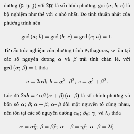
(
;
;
)
2
(
;
;
)
dương
với
là số chính phương, gọi
là
x
y
z
x
y
a
b
c
bộ nghiệm như thế với
nhỏ nhất. Do tính thuần nhất của
c
phương trình nên
gcd
(
;
)
=
gcd
(
;
)
=
gcd
(
;
)
=
1.
a
b
b
c
c
a
Từ cấu trúc nghiệm của phương trình Pythagoras, sẽ tồn tại
các số nguyên dương
và
trái tính chẵn lẻ, với
α
β
gcd
(
;
)
=
1
thỏa
α
β
2
2
2
2
=
2
;
=
–
;
=
+
.
a
α
β
b
α
β
c
α
β
2
=
4
(
+
)
(
–
)
Lúc đó
là số chính phương và
a
b
α
β
α
β
α
β
;
;
+
;
–
bốn số
đôi một nguyên tố cùng nhau,
α
β
α
β
α
β
;
;
nên tồn tại các số nguyên dương
và
thỏa
α
β
γ
λ
0
0
0
0
2
2
2
2
=
;
=
;
+
=
;
–
=
.
α
α
β
β
α
β
γ
α
β
λ
0
0
0
0