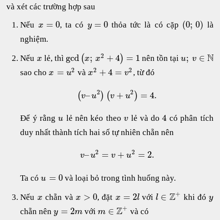
và xét các trường hợp sau
=
0
=
0
(
0
;
0
)
Nếu
, ta có
thỏa tức là có cặp
là
x
y
nghiệm.
2
N
gcd
;
+
4
=
1
;
∈
(
)
Nếu
lẻ, thì
nên tồn tại
x
x
x
u
v
2
2
2
=
+
4
=
sao cho
và
, từ đó
x
u
x
v
2
2
–
+
=
4.
(
)
(
)
v
u
v
u
4
Để ý rằng
lẻ nên kéo theo
lẻ và do
có phân tích
u
v
duy nhất thành tích hai số tự nhiên chẵn nên
2
2
–
=
+
=
2.
v
u
v
u
=
0
Ta có
và loại bỏ trong tình huống này.
u
+
Z
>
0
=
2
∈
Nếu
chẵn và
, đặt
với
khi đó
x
x
x
l
l
y
+
Z
=
2
∈
chẵn nên
với
và có
y
m
m