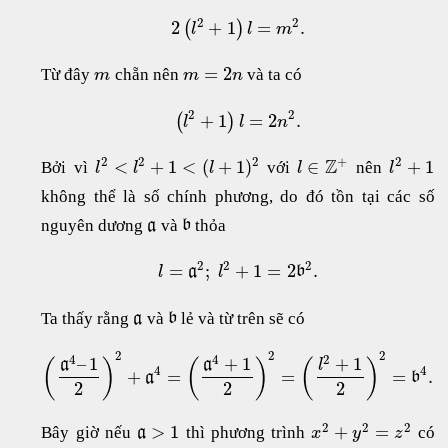
2
2
2
+
1
=
.
(
)
l
l
m
=
2
Từ đây
chẵn nên
và ta có
m
m
n
2
2
+
1
=
2
.
(
)
l
l
n
+
2
2
2
2
Z
<
+
1
<
(
+
1
)
∈
+
1
Bởi vì
với
nên
l
l
l
l
l
không thể là số chính phương, do đó tồn tại các số
nguyên dương
và
thỏa
a
b
2
2
2
=
;
+
1
=
2
.
a
b
l
l
Ta thấy rằng
và
lẻ và từ trên sẽ có
a
b
2
2
2
4
4
2
–
1
+
1
+
1
(
)
(
)
(
)
a
a
l
4
4
+
=
=
=
.
a
b
2
2
2
2
2
2
>
1
+
=
Bây giờ nếu
thì phương trình
có
a
x
y
z