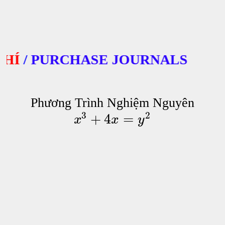
/
PURCHASE JOURNALS
Phương Trình Nghiệm Nguyên
3
2
+
4
=
x
x
y