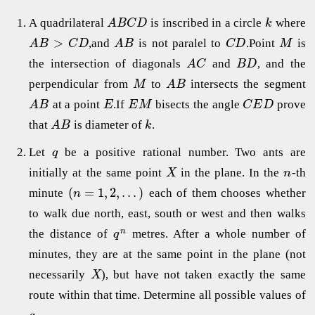
A quadrilateral
is inscribed in a circle
where
A
B
C
D
k
>
,and
is not paralel to
.Point
is
A
B
C
D
A
B
C
D
M
the intersection of diagonals
and
, and the
A
C
B
D
perpendicular from
to
intersects the segment
M
A
B
at a point
.If
bisects the angle
prove
A
B
E
E
M
C
E
D
that
is diameter of
.
A
B
k
Let
be a positive rational number. Two ants are
q
initially at the same point
in the plane. In the
-th
X
n
(
=
1
,
2
,
.
.
.
)
minute
each of them chooses whether
n
to walk due north, east, south or west and then walks
n
the distance of
metres. After a whole number of
q
minutes, they are at the same point in the plane (not
necessarily
), but have not taken exactly the same
X
route within that time. Determine all possible values of