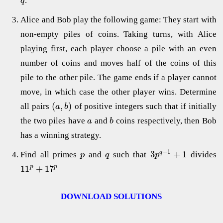
.
q
Alice and Bob play the following game: They start with
non-empty piles of coins. Taking turns, with Alice
playing first, each player choose a pile with an even
number of coins and moves half of the coins of this
pile to the other pile. The game ends if a player cannot
move, in which case the other player wins. Determine
(
,
)
all pairs
of positive integers such that if initially
a
b
the two piles have
and
coins respectively, then Bob
a
b
has a winning strategy.
−
1
3
+
1
q
Find all primes
and
such that
divides
p
q
p
11
+
17
p
p
DOWNLOAD SOLUTIONS