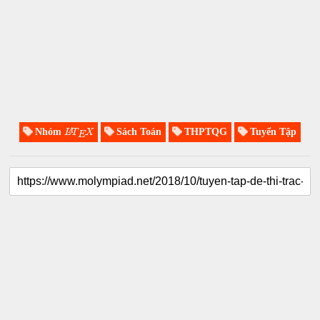
Nhóm
Sách Toán
THPTQG
Tuyển Tập
A
L
T
X
E