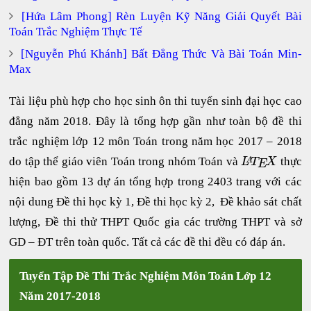
[Hứa Lâm Phong] Rèn Luyện Kỹ Năng Giải Quyết Bài
Toán Trắc Nghiệm Thực Tế
[Nguyễn Phú Khánh] Bất Đẳng Thức Và Bài Toán Min-
Max
Tài liệu phù hợp cho học sinh ôn thi tuyển sinh đại học cao
đẳng năm 2018. Đây là tổng hợp gần như toàn bộ đề thi
trắc nghiệm lớp 12 môn Toán trong năm học 2017 – 2018
do tập thể giáo viên Toán trong nhóm Toán và
thực
L
T
X
A
E
hiện bao gồm 13 dự án tổng hợp trong 2403 trang với các
nội dung Đề thi học kỳ 1, Đề thi học kỳ 2, Đề khảo sát chất
lượng, Đề thi thử THPT Quốc gia các trường THPT và sở
GD – ĐT trên toàn quốc. Tất cả các đề thi đều có đáp án.
Tuyển Tập Đề Thi Trắc Nghiệm Môn Toán Lớp 12
Năm 2017-2018