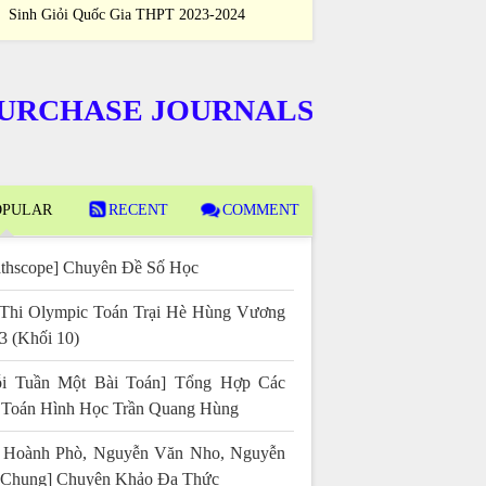
Sinh Giỏi Quốc Gia THPT 2023-2024
Học Sinh Giỏi Qu
HASE JOURNALS
PULAR
RECENT
COMMENT
thscope] Chuyên Đề Số Học
Thi Olympic Toán Trại Hè Hùng Vương
3 (Khối 10)
i Tuần Một Bài Toán] Tổng Hợp Các
 Toán Hình Học Trần Quang Hùng
 Hoành Phò, Nguyễn Văn Nho, Nguyễn
 Chung] Chuyên Khảo Đa Thức