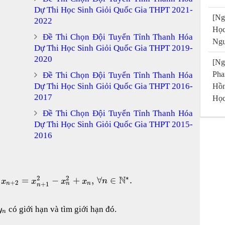
Dự Thi Học Sinh Giỏi Quốc Gia THPT 2021-
[Ng
2022
Họ
Đề Thi Chọn Đội Tuyển Tỉnh Thanh Hóa
Ngu
Dự Thi Học Sinh Giỏi Quốc Gia THPT 2019-
2020
[Ng
Pha
Đề Thi Chọn Đội Tuyển Tỉnh Thanh Hóa
Dự Thi Học Sinh Giỏi Quốc Gia THPT 2016-
Hồn
2017
Học
Đề Thi Chọn Đội Tuyển Tỉnh Thanh Hóa
Dự Thi Học Sinh Giỏi Quốc Gia THPT 2015-
2016
∗
2
2
N
=
−
+
,
∀
∈
.
x
x
x
x
n
+
2
+
1
n
n
n
n
có giới hạn và tìm giới hạn đó.
y
n