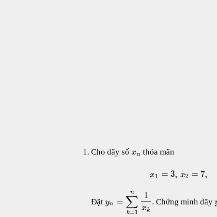
Cho dãy số
thỏa mãn
x
n
=
3
,
=
7
,
x
x
1
2
n
1
∑
=
Đặt
. Chứng minh dãy
y
n
x
k
=
1
k