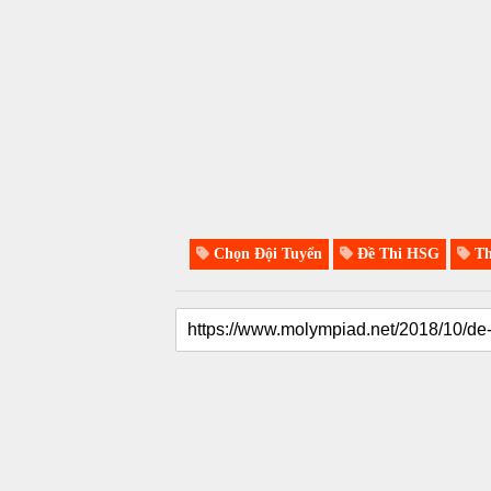
Chọn Đội Tuyển
Đề Thi HSG
Th