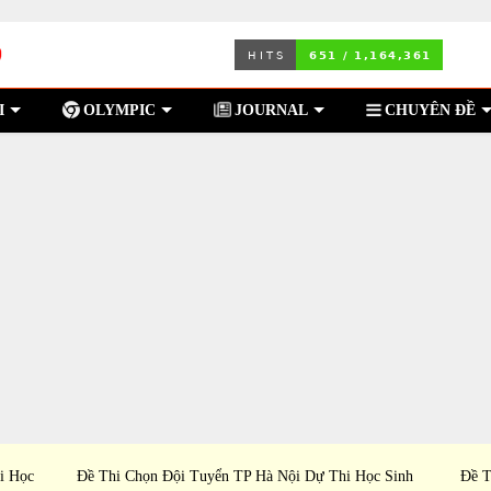
I
OLYMPIC
JOURNAL
CHUYÊN ĐỀ
i Học
Đề Thi Chọn Đội Tuyển TP Hà Nội Dự Thi Học Sinh
Đề T