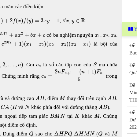
a mãn các điều kiện
R
1
)
+
2
(
)
(
)
=
3
−
1
,
∀
,
∈
.
f
x
f
y
x
y
x
y
Y
2017
2
+
+
+
có ba nghiệm nguyên
,
,
.
a
x
b
x
c
x
x
x
1
2
3
2017
+
+
1
)
(
−
)
(
−
)
(
−
)
là bội của
c
x
x
x
x
x
x
1
2
2
3
3
1
Đề 
Bạc
1
,
2
,
.
.
.
,
)
. Gọi
là số các tập con của
mà chứa
n
c
S
Đề 
n
2
−
(
+
1
)
n
F
n
F
Quả
+
1
n
n
=
p. Chứng minh rằng
trong
c
n
5
Đề 
Mi
tù và đường cao
, điểm
thay đổi trên cạnh
.
A
H
M
A
B
THP
(
và
khác phía đối với đường thẳng
).
H
C
A
H
N
A
B
Đề 
n ngoại tiếp tam giác
tại
khác
. Chứng
B
M
N
K
M
Dự
một điểm cố định.
202
Δ
Δ
. Dựng điểm
sao cho
(
và
Q
H
P
Q
H
M
N
Q
M