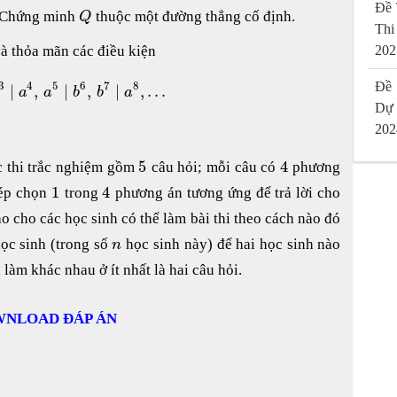
Đề 
. Chứng minh
thuộc một đường thẳng cố định.
Q
Thi
à thỏa mãn các điều kiện
202
3
4
5
6
7
8
Đề 
∣
,
∣
,
∣
,
.
.
.
a
a
b
b
a
Dự
202
5
4
c thi trắc nghiệm gồm
câu hỏi; mỗi câu có
phương
1
4
hép chọn
trong
phương án tương ứng để trả lời cho
o cho các học sinh có thể làm bài thi theo cách nào đó
ọc sinh (trong số
học sinh này) để hai học sinh nào
n
làm khác nhau ở ít nhất là hai câu hỏi.
NLOAD ĐÁP ÁN