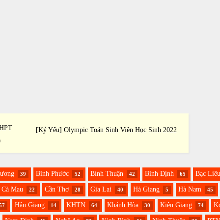
THPT
[Kỷ Yếu] Olympic Toán Sinh Viên Học Sinh 2022
[Kỷ Yế
0
Dương
Bình Phước
Bình Thuận
Bình Định
Bạc Liê
39
52
42
65
Cà Mau
Cần Thơ
Gia Lai
Hà Giang
Hà Nam
22
28
40
5
45
Hậu Giang
KHTN
Khánh Hòa
Kiên Giang
K
57
14
64
30
74