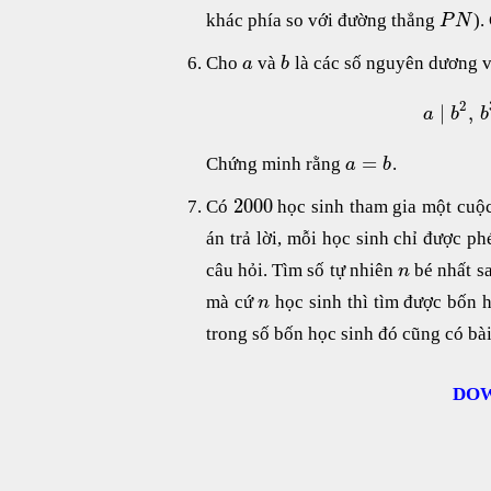
khác phía so với đường thẳng
)
P
N
Cho
và
là các số nguyên dương v
a
b
2
∣
,
a
b
b
=
Chứng minh rằng
.
a
b
2000
Có
học sinh tham gia một cuộ
án trả lời, mỗi học sinh chỉ được p
câu hỏi. Tìm số tự nhiên
bé nhất sa
n
mà cứ
học sinh thì tìm được bốn h
n
trong số bốn học sinh đó cũng có bài 
DOW