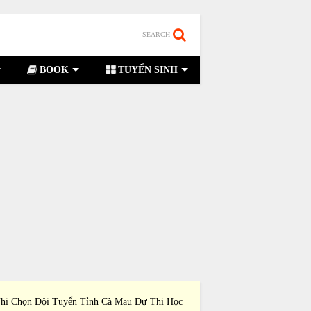
SEARCH
BOOK
TUYỂN SINH
hi Chọn Đội Tuyển Tỉnh Cà Mau Dự Thi Học
Đề Thi Chọn Đội Tuyể