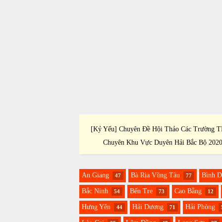
Thảo Khoa Học Trại Hè
[Kỷ Yếu] Chuyên Đề Hội Thảo Các Trường 
ng 2011
Chuyên Khu Vực Duyên Hải Bắc Bộ 202
An Giang
Bà Rịa Vũng Tàu
Bình 
47
77
Bắc Ninh
Bến Tre
Cao Bằng
54
73
12
Hưng Yên
Hải Dương
Hải Phòng
44
71