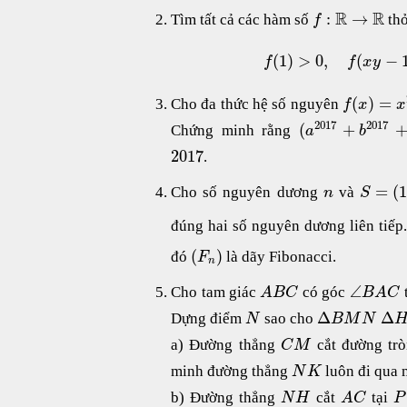
R
R
:
→
Tìm tất cả các hàm số
thỏ
f
(
1
)
>
0
,
(
−
f
f
x
y
(
)
=
Cho đa thức hệ số nguyên
f
x
x
2017
2017
(
+
Chứng minh rằng
a
b
2017
.
=
(
Cho số nguyên dương
và
n
S
đúng hai số nguyên dương liên tiế
(
)
đó
là dãy Fibonacci.
F
n
∠
Cho tam giác
có góc
A
B
C
B
A
C
Δ
Δ
Dựng điểm
sao cho
N
B
M
N
a) Đường thẳng
cắt đường trò
C
M
minh đường thẳng
luôn đi qua 
N
K
b) Đường thẳng
cắt
tại
N
H
A
C
P