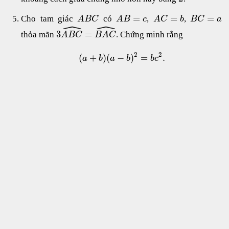
=
=
=
Cho tam giác
có
,
,
A
B
C
A
B
c
A
C
b
B
C
a
ˆ
ˆ
3
=
thỏa mãn
. Chứng minh rằng
A
B
C
B
A
C
2
2
(
+
)
(
−
)
=
.
a
b
a
b
b
c