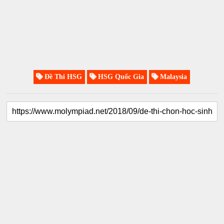
Đề Thi HSG
HSG Quốc Gia
Malaysia