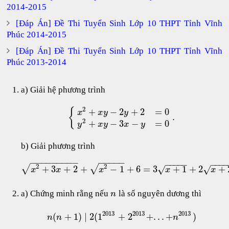
2014-2015
[Đáp Án] Đề Thi Tuyển Sinh Lớp 10 THPT Tỉnh Vĩnh
Phúc 2014-2015
[Đáp Án] Đề Thi Tuyển Sinh Lớp 10 THPT Tỉnh Vĩnh
Phúc 2013-2014
a) Giải hệ phương trình
2
+
−
2
+
2
=
0
{
x
x
y
y
.
2
+
−
3
−
=
0
y
x
y
x
y
b) Giải phương trình
−
−
−
−
−
−
−
−
−
−
−
−
−
−
−
−
−
−
−
−
−
−
2
2
√
√
+
3
+
2
+
−
1
+
6
=
3
+
1
+
2
+
√
√
x
x
x
x
x
a) Chứng minh rằng nếu
là số nguyên dương thì
n
2013
2013
2013
(
+
1
)
∣
2
(
1
+
2
+
.
.
.
+
)
n
n
n