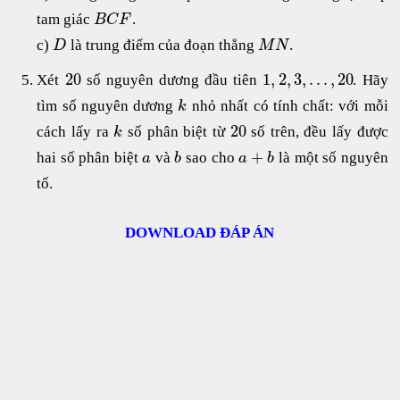
tam giác
.
B
C
F
c)
là trung điểm của đoạn thẳng
.
D
M
N
20
1
,
2
,
3
,
.
.
.
,
20
Xét
số nguyên dương đầu tiên
. Hãy
tìm số nguyên dương
nhỏ nhất có tính chất: với mỗi
k
20
cách lấy ra
số phân biệt từ
số trên, đều lấy được
k
+
hai số phân biệt
và
sao cho
là một số nguyên
a
b
a
b
tố.
DOWNLOAD ĐÁP ÁN