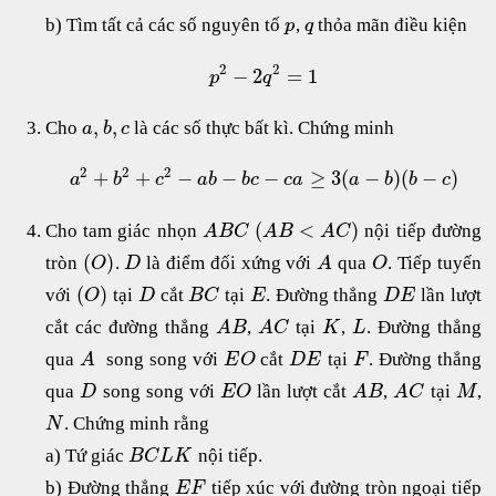
b) Tìm tất cả các số nguyên tố
,
thỏa mãn điều kiện
p
q
2
2
−
2
=
1
p
q
,
,
Cho
là các số thực bất kì. Chứng minh
a
b
c
2
2
2
+
+
−
−
−
≥
3
(
−
)
(
−
)
a
b
c
a
b
b
c
c
a
a
b
b
c
(
<
)
Cho tam giác nhọn
nội tiếp đường
A
B
C
A
B
A
C
(
)
tròn
.
là điểm đối xứng với
qua
. Tiếp tuyến
O
D
A
O
(
)
với
tại
cắt
tại
. Đường thẳng
lần lượt
O
D
B
C
E
D
E
cắt các đường thẳng
,
tại
,
. Đường thẳng
A
B
A
C
K
L
qua
song song với
cắt
tại
. Đường thẳng
A
E
O
D
E
F
qua
song song với
lần lượt cắt
,
tại
,
D
E
O
A
B
A
C
M
. Chứng minh rằng
N
a) Tứ giác
nội tiếp.
B
C
L
K
b) Đường thẳng
tiếp xúc với đường tròn ngoại tiếp
E
F