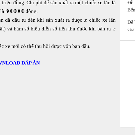
0
triệu đồng. Chi phí để sản xuất ra một chiếc xe lăn là
Đề 
Bến
3
000
000
 là
đồng.
iền đã đầu tư đến khi sản xuất ra được
chiếc xe lăn
x
Đề 
ất) và hàm số biểu diễn số tiền thu được khi bán ra
x
Gia
ếc xe mới có thể thu hồi được vốn ban đầu.
NLOAD ĐÁP ÁN