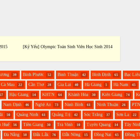
2015
[Kỷ Yếu] Olympic Toán Sinh Viên Học Sinh 2014
[Kỷ Yế
Dương
Bình Phước
Bình Thuận
Bình Định
Bạc Liê
39
52
42
65
Cà Mau
Cần Thơ
Gia Lai
Hà Giang
Hà Nam
22
28
40
5
45
Hậu Giang
KHTN
Khánh Hòa
Kiên Giang
K
57
14
64
30
74
Nam Định
Nghệ An
Ninh Bình
Ninh Thuận
PT
46
73
61
26
ãi
Quảng Ninh
Quảng Trị
Sóc Trăng
Sơn La
50
61
42
37
22
n Huế
Tiền Giang
Trà Vinh
Tuyên Quang
Tây Nin
56
30
10
14
Đà Nẵng
Đắk Lắk
Đắk Nông
Đồng Nai
Đồng T
50
76
15
65