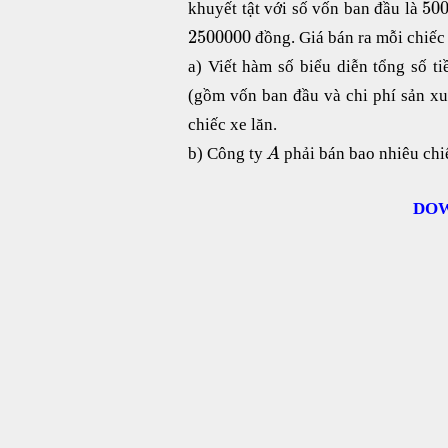
50
khuyết tật với số vốn ban đầu là
2
500
000
đồng. Giá bán ra mỗi chiếc
a) Viết hàm số biểu diễn tổng số t
(gồm vốn ban đầu và chi phí sản xu
chiếc xe lăn.
b) Công ty
phải bán bao nhiêu chi
A
DOW