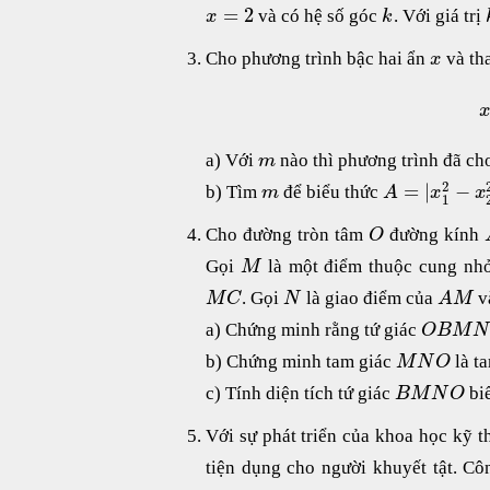
=
2
và có hệ số góc
. Với giá trị
x
k
Cho phương trình bậc hai ẩn
và th
x
a) Với
nào thì phương trình đã ch
m
2
=
|
−
b) Tìm
để biểu thức
m
A
x
x
1
Cho đường tròn tâm
đường kính
O
Gọi
là một điểm thuộc cung n
M
. Gọi
là giao điểm của
v
M
C
N
A
M
a) Chứng minh rằng tứ giác
O
B
M
N
b) Chứng minh tam giác
là ta
M
N
O
c) Tính diện tích tứ giác
bi
B
M
N
O
Với sự phát triển của khoa học kỹ t
tiện dụng cho người khuyết tật. Cô