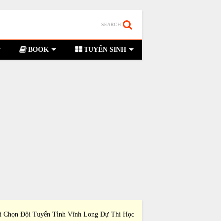
SEARCH
BOOK
TUYỂN SINH
i Chọn Đội Tuyển Tỉnh Vĩnh Long Dự Thi Học
Đề Thi Chọn Đội Tuyể