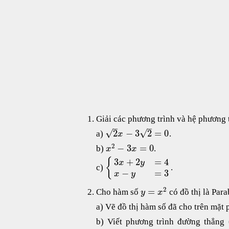
Giải các phương trình và hệ phương 
–
–
√
√
2
−
3
2
=
0
a)
.
x
2
−
3
=
0
b)
.
x
x
3
+
2
=
4
{
x
y
c)
.
−
=
3
x
y
2
=
Cho hàm số
có đồ thị là Par
y
x
a) Vẽ đồ thị hàm số đã cho trên mặt
b) Viết phương trình đường thẳng