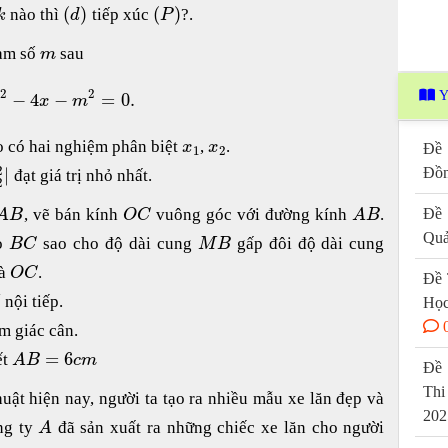
(
)
(
)
nào thì
tiếp xúc
?.
k
d
P
am số
sau
m
2
2
Y
−
4
−
=
0.
x
x
m
o có hai nghiệm phân biệt
,
.
x
x
Đề 
1
2
2
|
Đồn
đạt giá trị nhỏ nhất.
2
, vẽ bán kính
vuông góc với đường kính
.
Đề 
A
B
O
C
A
B
Quả
hỏ
sao cho độ dài cung
gấp đôi độ dài cung
B
C
M
B
à
.
O
C
Đề 
nội tiếp.
Học
m giác cân.
=
6
ết
A
B
c
m
Đề 
Thi
huật hiện nay, người ta tạo ra nhiều mẫu xe lăn đẹp và
202
ng ty
đã sản xuất ra những chiếc xe lăn cho người
A