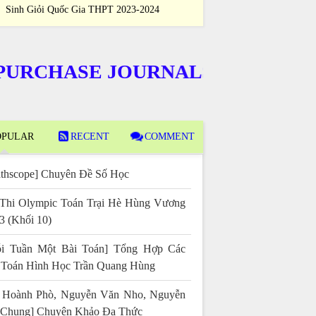
Sinh Giỏi Quốc Gia THPT 2023-2024
Học Sinh Giỏi Qu
CHASE JOURNALS
PULAR
RECENT
COMMENT
thscope] Chuyên Đề Số Học
Thi Olympic Toán Trại Hè Hùng Vương
3 (Khối 10)
i Tuần Một Bài Toán] Tổng Hợp Các
 Toán Hình Học Trần Quang Hùng
 Hoành Phò, Nguyễn Văn Nho, Nguyễn
 Chung] Chuyên Khảo Đa Thức