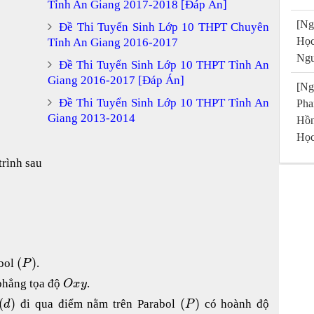
Tỉnh An Giang 2017-2018 [Đáp Án]
[Ng
Đề Thi Tuyển Sinh Lớp 10 THPT Chuyên
Họ
Tỉnh An Giang 2016-2017
Ngu
Đề Thi Tuyển Sinh Lớp 10 THPT Tỉnh An
Giang 2016-2017 [Đáp Án]
[Ng
Đề Thi Tuyển Sinh Lớp 10 THPT Tỉnh An
Pha
Giang 2013-2014
Hồn
Học
trình sau
(
)
abol
.
P
 phẳng tọa độ
.
O
x
y
(
)
(
)
đi qua điểm nằm trên Parabol
có hoành độ
d
P