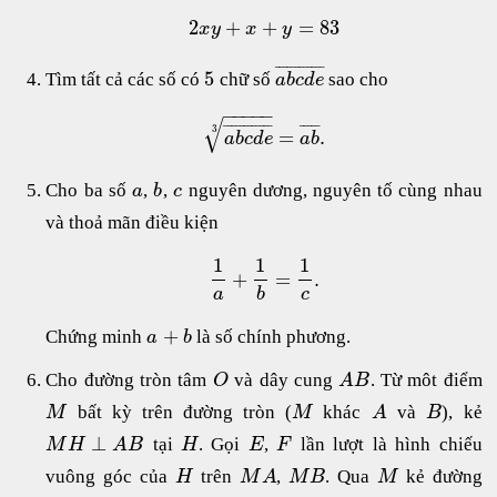
2
+
+
=
83
x
y
x
y
¯
¯
¯
¯
¯
¯
¯
¯
¯
¯
¯
¯
5
Tìm tất cả các số có
chữ số
sao cho
a
b
c
d
e
−
−
−
−
−
√
¯
¯
¯
¯
¯
¯
¯
¯
¯
¯
¯
¯
¯
¯
¯
¯
¯
3
=
.
a
b
c
d
e
a
b
Cho ba số
,
,
nguyên dương, nguyên tố cùng nhau
a
b
c
và thoả mãn điều kiện
1
1
1
+
=
.
a
b
c
+
Chứng minh
là số chính phương.
a
b
Cho đường tròn tâm
và dây cung
. Từ môt điểm
O
A
B
bất kỳ trên đường tròn (
khác
và
), kẻ
M
M
A
B
⊥
tại
. Gọi
,
lần lượt là hình chiếu
M
H
A
B
H
E
F
vuông góc của
trên
,
. Qua
kẻ đường
H
M
A
M
B
M