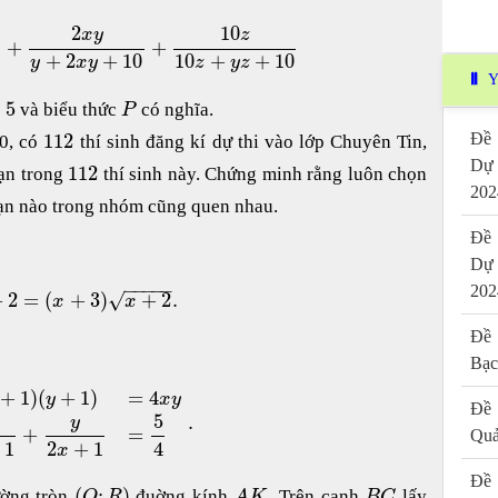
2
10
x
y
z
+
+
+
2
+
10
10
+
+
10
y
x
y
z
y
z
Y
5
và biểu thức
có nghĩa.
P
112
Đề 
10, có
thí sinh đăng kí dự thi vào lớp Chuyên Tin,
Dự
112
ạn trong
thí sinh này. Chứng minh rằng luôn chọn
202
bạn nào trong nhóm cũng quen nhau.
Đề 
Dự
−
−
−
−
−
202
+
2
=
(
+
3
)
+
2
.
√
x
x
Đề 
Bạc
+
1
)
(
+
1
)
=
4
y
x
y
Đề 
5
.
y
+
=
Quả
1
2
+
1
4
x
Đề 
(
;
)
ường tròn
đuờng kính
. Trên cạnh
lấy
O
R
A
K
B
C