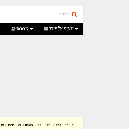
SEARCH
BOOK
TUYỂN SINH
 Thi Chọn Đội Tuyển Tỉnh Bình Dương Dự Thi
Đề Thi Chọn Đội Tuy