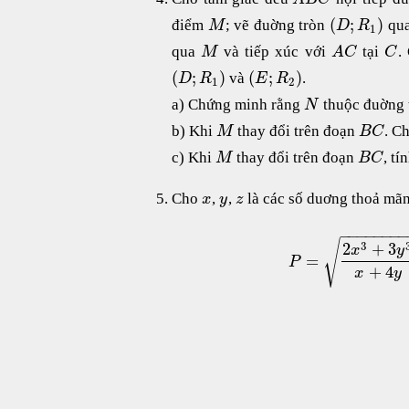
(
;
)
điểm
; vẽ đuờng tròn
qu
M
D
R
1
qua
và tiếp xúc với
tại
.
M
A
C
C
(
;
)
(
;
)
và
.
D
R
E
R
1
2
a) Chứng minh rằng
thuộc đuờng 
N
b) Khi
thay đổi trên đoạn
. C
M
B
C
c) Khi
thay đổi trên đoạn
, t
M
B
C
Cho
,
,
là các số duơng thoả mã
x
y
z
−
−
−
−
−
−
−
√
3
2
+
3
x
y
=
P
+
4
x
y