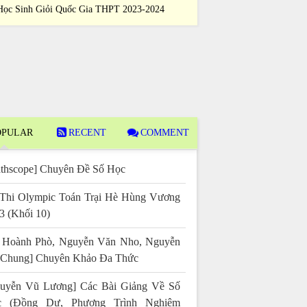
Học Sinh Giỏi Quốc Gia THPT 2023-2024
Sinh Giỏi Quố
PULAR
RECENT
COMMENT
thscope] Chuyên Đề Số Học
Thi Olympic Toán Trại Hè Hùng Vương
3 (Khối 10)
 Hoành Phò, Nguyễn Văn Nho, Nguyễn
 Chung] Chuyên Khảo Đa Thức
uyễn Vũ Lương] Các Bài Giảng Về Số
c (Đồng Dư, Phương Trình Nghiệm