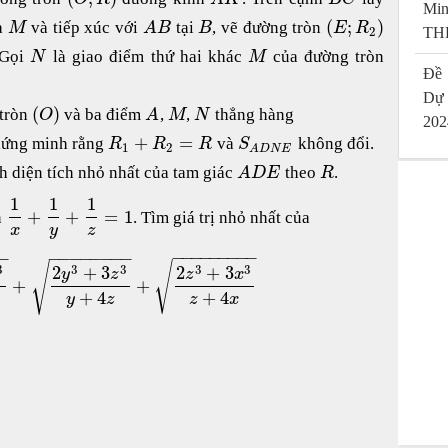
Mi
(
;
)
a
và tiếp xúc với
tại
, vẽ đường tròn
M
A
B
B
E
R
2
THP
 Gọi
là giao điểm thứ hai khác
của đường tròn
N
M
Đề 
Dự
(
)
tròn
và ba điểm
,
,
thẳng hàng
O
A
M
N
202
+
=
hứng minh rằng
và
không đổi.
R
R
R
S
1
2
A
D
N
E
ính diện tích nhỏ nhất của tam giác
theo
.
A
D
E
R
1
1
1
+
+
=
1
n
. Tìm giá trị nhỏ nhất của
x
y
z
−
−
−
−
−
−
−
−
−
−
−
−
−
−
−
−
−
−
−
√
√
3
3
3
3
3
2
+
3
2
+
3
y
z
z
x
+
+
+
4
+
4
y
z
z
x