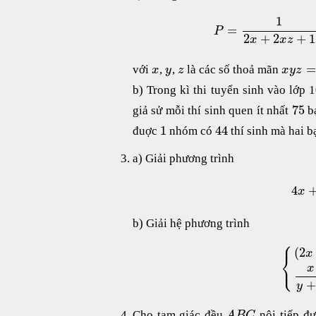
1
=
P
2
+
2
+
1
x
x
z
=
với
,
,
là các số thoả mãn
x
y
z
x
y
z
b) Trong kì thi tuyển sinh vào lớp 
75
giả sử mỗi thí sinh quen ít nhất
b
1
44
đuợc
nhóm có
thí sinh mà hai 
a) Giải phương trình
4
x
b) Giải hệ phương trình
⎧
(
2
x
⎨
⎩
x
+
y
Cho tam giác đều
nội tiếp đ
A
B
C