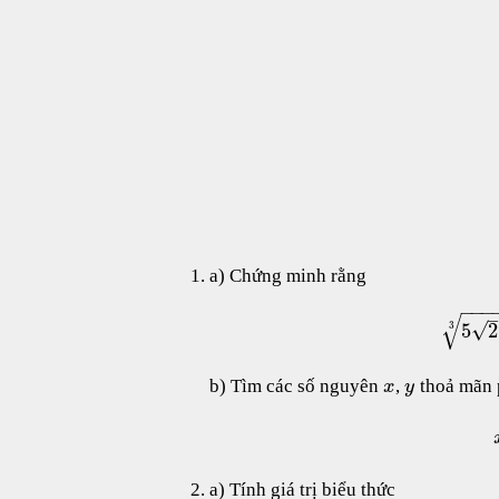
a) Chứng minh rằng
−
−
−
–
√
√
5
2
3
b) Tìm các số nguyên
,
thoả mãn 
x
y
a) Tính giá trị biểu thức