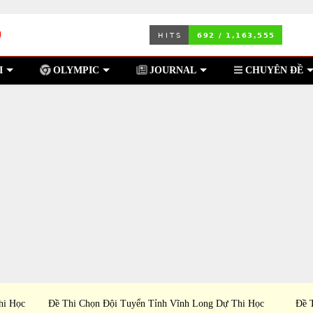
I
OLYMPIC
JOURNAL
CHUYÊN ĐỀ
hi Học
Đề Thi Chọn Đội Tuyển PTNK TP Hồ Chí Minh Dự
Đề