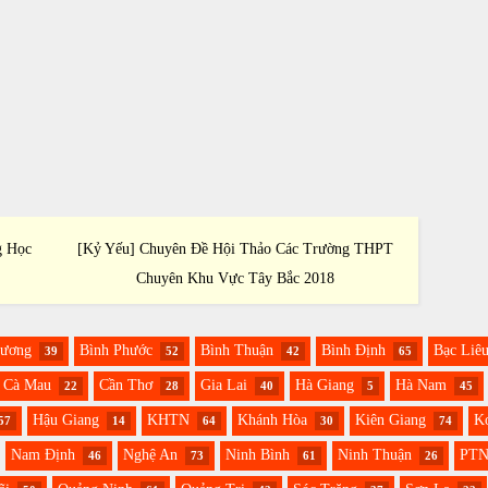
g Học
[Kỷ Yếu] Chuyên Đề Hội Thảo Các Trường THPT
[Kỷ Yế
Chuyên Khu Vực Tây Bắc 2018
Toán 
Dương
Bình Phước
Bình Thuận
Bình Định
Bạc Liê
39
52
42
65
Cà Mau
Cần Thơ
Gia Lai
Hà Giang
Hà Nam
22
28
40
5
45
Hậu Giang
KHTN
Khánh Hòa
Kiên Giang
K
57
14
64
30
74
Nam Định
Nghệ An
Ninh Bình
Ninh Thuận
PT
46
73
61
26