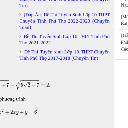
Ngu
Tin)
[Đáp Án] Đề Thi Tuyển Sinh Lớp 10 THPT
[Mỗ
Chuyên Tỉnh Phú Thọ 2022-2023 (Chuyên
Bài
Toán)
[T
Đề Thi Tuyển Sinh Lớp 10 THPT Tỉnh Phú
Phú
Thọ 2021-2022
Các
Đề Thi Tuyển sinh Lớp 10 THPT Chuyên
Tỉnh Phú Thọ 2017-2018 (Chuyên Tin)
−
−
−
−
−
−
−
−
−
−
−
–
√
√
+
7
−
5
2
−
7
=
2.
3
phuơng trình
2
+
2
+
=
6
x
x
y
y