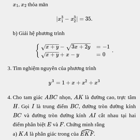
,
thỏa mãn
x
x
1
2
3
3
|
−
|
=
35.
x
x
1
2
b) Giải hệ phương trình
−
−
−
−
−
−
−
−
−
−
−
+
−
3
+
2
=
−
1
√
√
{
x
y
x
y
.
−
−
−
−
−
+
+
−
=
0
√
x
y
x
y
Tìm nghiệm nguyên của phương trình
3
2
3
=
1
+
+
+
y
x
x
x
Cho tam giác
nhọn,
là đường cao, trực tâm
A
B
C
A
K
. Gọi
là trung điểm
, đường tròn đường kính
H
I
B
C
và đường tròn đường kính
cắt nhau tại hai
B
C
A
I
điểm phân biệt
và
. Chứng minh rằng
E
F
ˆ
a)
là phân giác trong của
.
K
A
E
K
F