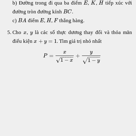
b) Đường trong đi qua ba điểm
,
,
tiếp xúc với
E
K
H
đường tròn đường kính
.
B
C
c)
điểm
,
,
thẳng hàng.
B
A
E
H
F
Cho
,
là các số thực dương thay đổi và thỏa mãn
x
y
+
=
1
điểu kiện
. Tìm giá trị nhỏ nhất
x
y
y
x
=
+
P
−
−
−
−
−
−
−
−
−
√
1
−
1
−
√
x
y