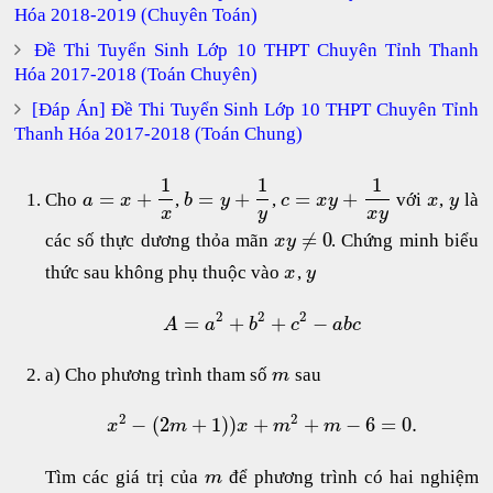
Hóa 2018-2019 (Chuyên Toán)
Đề Thi Tuyển Sinh Lớp 10 THPT Chuyên Tỉnh Thanh
Hóa 2017-2018 (Toán Chuyên)
[Đáp Án] Đề Thi Tuyển Sinh Lớp 10 THPT Chuyên Tỉnh
Thanh Hóa 2017-2018 (Toán Chung)
1
1
1
=
+
=
+
=
+
Cho
,
,
với
,
là
a
x
b
y
c
x
y
x
y
x
y
x
y
≠
0
các số thực dương thỏa mãn
. Chứng minh biểu
x
y
thức sau không phụ thuộc vào
,
x
y
2
2
2
=
+
+
−
A
a
b
c
a
b
c
a) Cho phương trình tham số
sau
m
2
2
−
(
2
+
1
)
)
+
+
−
6
=
0.
x
m
x
m
m
Tìm các giá trị của
để phương trình có hai nghiệm
m