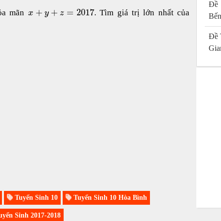
Đề 
+
+
=
2017
hỏa mãn
. Tìm giá trị lớn nhất của
x
y
z
Bến
Đề 
Gia
Tuyển Sinh 10
Tuyển Sinh 10 Hòa Bình
yển Sinh 2017-2018