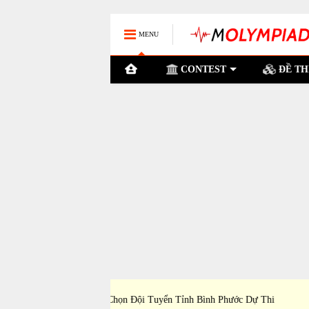
MENU
CONTEST
ĐỀ TH
ỉnh Bình Phước Dự Thi
Đề Thi Chọn Đội Tuyển Tỉnh Bến Tre Dự Th