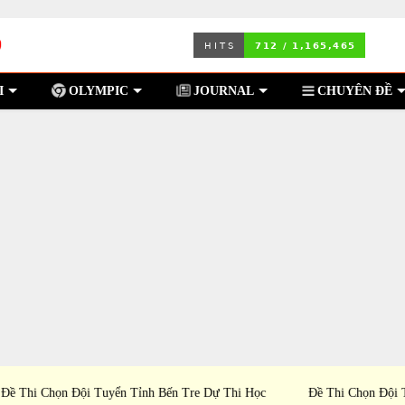
I
OLYMPIC
JOURNAL
CHUYÊN ĐỀ
i Học
Đề Thi Chọn Đội Tuyển Tỉnh Đắk Lắk Dự Thi Học
Đề Th