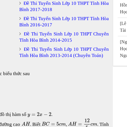
Đề Thi Tuyển Sinh Lớp 10 THPT Tỉnh Hòa
Hồn
Bình 2017-2018
Học
Đề Thi Tuyển Sinh Lớp 10 THPT Tỉnh Hòa
[Lê
Bình 2016-2017
Tài
Đề Thi Tuyển Sinh Lớp 10 THPT Chuyên
Tỉnh Hòa Bình 2014-2015
[Ng
Họ
Đề Thi Tuyển Sinh Lớp 10 THPT Chuyên
Tỉnh Hòa Bình 2013-2014 (Chuyên Toán)
Ngu
c biểu thức sau
=
2
−
2
 đồ thị hàm số
.
y
x
12
=
5
=
 đường cao
. Biết
,
. Tính
A
H
B
C
c
m
A
H
c
m