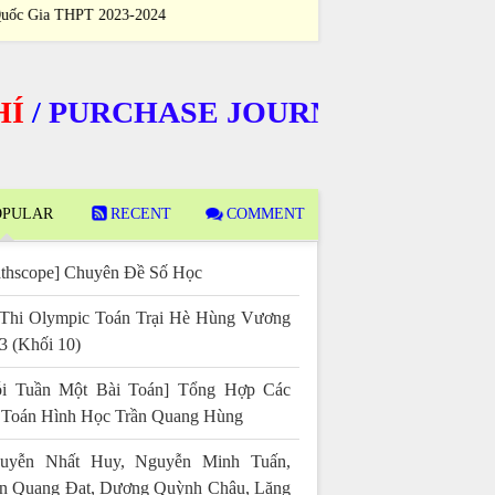
Giỏi Quốc Gia THPT 2023-2024
Sinh Giỏi Quốc
PURCHASE JOURNALS
PULAR
RECENT
COMMENT
thscope] Chuyên Đề Số Học
Thi Olympic Toán Trại Hè Hùng Vương
3 (Khối 10)
i Tuần Một Bài Toán] Tổng Hợp Các
 Toán Hình Học Trần Quang Hùng
uyễn Nhất Huy, Nguyễn Minh Tuấn,
n Quang Đạt, Dương Quỳnh Châu, Lăng