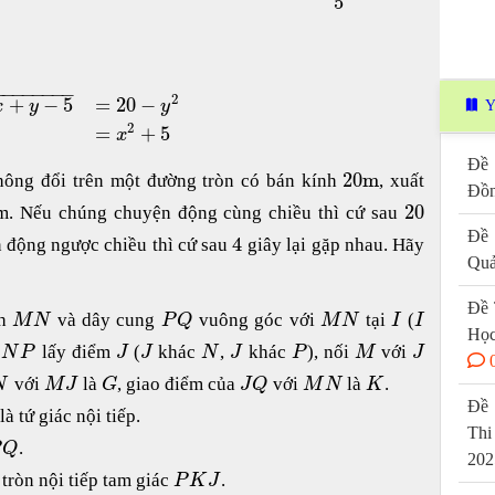
5
−
−
−
−
−
−
−
−
2
+
−
5
=
20
−
x
y
y
Y
2
=
+
5
x
Đề 
20
m
hông đổi trên một đường tròn có bán kính
, xuất
Đồn
20
ểm. Nếu chúng chuyện động cùng chiều thì cứ sau
Đề 
4
n động ngược chiều thì cứ sau
giây lại gặp nhau. Hãy
Quả
Đề 
nh
và dây cung
vuông góc với
tại
(
M
N
P
Q
M
N
I
I
Học
ỏ
lấy điểm
(
khác
,
khác
), nối
với
N
P
J
J
N
J
P
M
J
với
là
, giao điểm của
với
là
.
N
M
J
G
J
Q
M
N
K
Đề 
là tứ giác nội tiếp.
Thi
.
P
Q
202
tròn nội tiếp tam giác
.
P
K
J