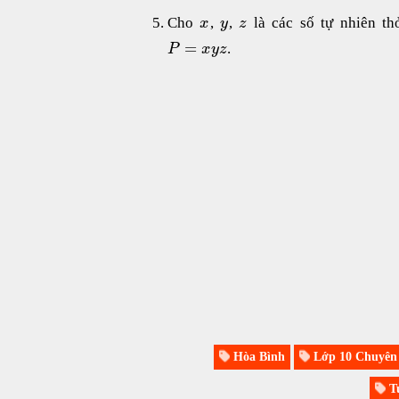
Cho
,
,
là các số tự nhiên t
x
y
z
=
.
P
x
y
z
Hòa Bình
Lớp 10 Chuyên
Tu