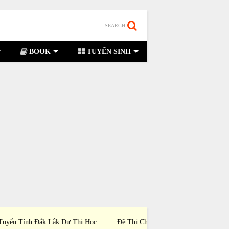
SEARCH
BOOK
TUYỂN SINH
i Chọn Đội Tuyển TP Hà Nội Dự Thi Học Sinh
Đề Thi Chọn Đội Tuyể