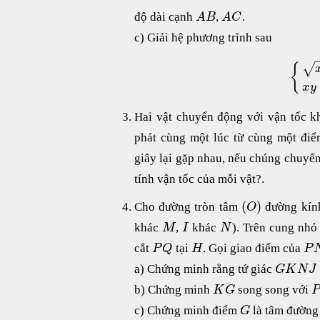
độ dài cạnh
,
.
A
B
A
C
c) Giải hệ phương trình sau
√
{
x
y
Hai vật chuyển động với vận tốc k
phát cùng một lúc từ cùng một đi
giây lại gặp nhau, nếu chúng chuyể
tính vận tốc của mỗi vật?.
(
)
Cho đường tròn tâm
đường kí
O
khác
,
khác
). Trên cung nh
M
I
N
cắt
tại
. Gọi giao điểm của
P
Q
H
P
a) Chứng minh rằng tứ giác
G
K
N
J
b) Chứng minh
song song với
K
G
c) Chứng minh điểm
là tâm đường 
G