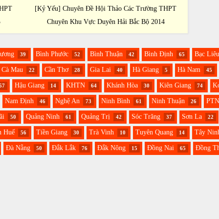
THPT
[Kỷ Yếu] Chuyên Đề Hội Thảo Các Trường THPT
[Kỷ Yế
5
Chuyên Khu Vực Duyên Hải Bắc Bộ 2014
Ch
Dương
Bình Phước
Bình Thuận
Bình Định
Bạc Liê
39
52
42
65
Cà Mau
Cần Thơ
Gia Lai
Hà Giang
Hà Nam
22
28
40
5
45
Hậu Giang
KHTN
Khánh Hòa
Kiên Giang
K
57
14
64
30
74
Nam Định
Nghệ An
Ninh Bình
Ninh Thuận
PT
46
73
61
26
ãi
Quảng Ninh
Quảng Trị
Sóc Trăng
Sơn La
50
61
42
37
22
n Huế
Tiền Giang
Trà Vinh
Tuyên Quang
Tây Nin
56
30
10
14
Đà Nẵng
Đắk Lắk
Đắk Nông
Đồng Nai
Đồng T
50
76
15
65