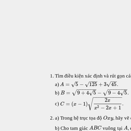
Tìm điều kiện xác định và rút gọn cá
−
−
−
−
−
–
√
√
√
=
5
−
125
+
3
45
a)
.
A
−
−
−
−
−
−
−
−
−
−
−
−
−
−
–
–
√
√
√
√
=
9
+
4
5
−
9
−
4
5
b)
.
B
−
−
−
−
−
−
−
−
−
−
2
√
x
=
(
−
1
)
c)
.
C
x
2
−
2
+
1
x
x
a) Trong hệ trục tọa độ
, hãy vẽ
O
x
y
b) Cho tam giác
vuông tại
,
A
B
C
A