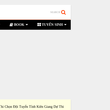
SEARCH
BOOK
TUYỂN SINH
Thi Chọn Đội Tuyển Tỉnh Kiên Giang Dự Thi
Đề Thi Chọn Đội Tuyển