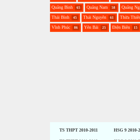
Quảng Bình
Quảng Nam
Quảng Ng
65
58
Thái Bình
Thái Nguyên
Thừa Thiê
45
61
Vĩnh Phúc
Yên Bái
Điện Biên
86
25
15
TS THPT 2010-2011
HSG 9 2010-