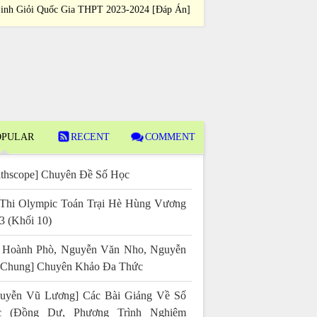
inh Giỏi Quốc Gia THPT 2023-2024 [Đáp Án]
Sinh Giỏi Quốc
PULAR
RECENT
COMMENT
thscope] Chuyên Đề Số Học
Thi Olympic Toán Trại Hè Hùng Vương
3 (Khối 10)
 Hoành Phò, Nguyễn Văn Nho, Nguyễn
 Chung] Chuyên Khảo Đa Thức
uyễn Vũ Lương] Các Bài Giảng Về Số
c (Đồng Dư, Phương Trình Nghiệm