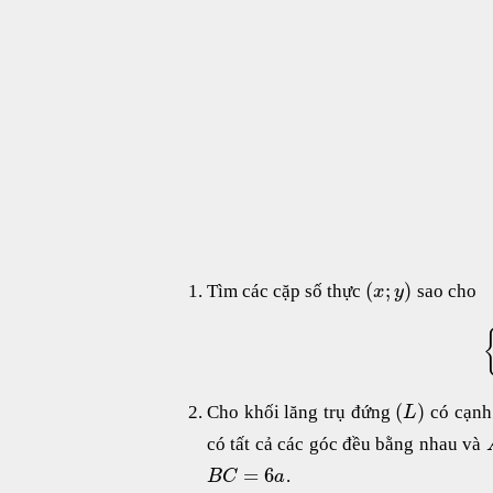
(
;
)
Tìm các cặp số thực
sao cho
x
y
(
)
Cho khối lăng trụ đứng
có cạnh
L
có tất cả các góc đều bằng nhau và
=
6
.
B
C
a