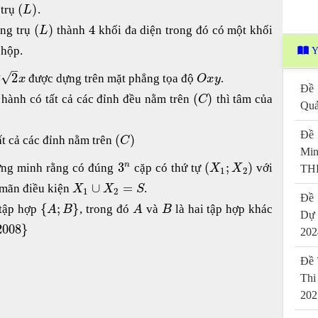
(
)
 trụ
.
L
(
)
4
ăng trụ
thành
khối đa diện trong đó có một khối
L
 hộp.
Y
–
√
2
2
được dựng trên mặt phẳng tọa độ
.
x
O
x
y
Đề 
(
)
 hành có tất cả các đỉnh đều nằm trên
thì tâm của
C
Quả
Đề 
(
)
ất cả các đỉnh nằm trên
C
Mi
3
(
;
)
n
ứng minh rằng có đúng
cặp có thứ tự
với
X
X
THP
1
2
∪
=
mãn điều kiện
.
X
X
S
1
2
Đề 
{
;
}
 tập hợp
, trong đó
và
là hai tập hợp khác
A
B
A
B
Dự
2008
}
202
Đề 
Thi
202