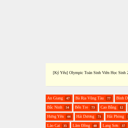
inh Viên Học Sinh 2019
[Kỷ Yếu] Olympic Toán Sinh Viên Học Sinh 
An Giang
Bà Rịa Vũng Tàu
Bình 
47
77
Bắc Ninh
Bến Tre
Cao Bằng
54
73
12
Hưng Yên
Hải Dương
Hải Phòng
44
71
Lào Cai
Lâm Đồng
Lạng Sơn
35
48
37