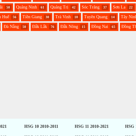
ãi
Quảng Ninh
Quảng Trị
Sóc Trăng
Sơn La
50
61
42
37
22
n Huế
Tiền Giang
Trà Vinh
Tuyên Quang
Tây Nin
56
30
10
14
Đà Nẵng
Đắk Lắk
Đắk Nông
Đồng Nai
Đồng T
50
76
15
65
2021
HSG 10 2010-2011
HSG 11 2010-2021
HSG 1