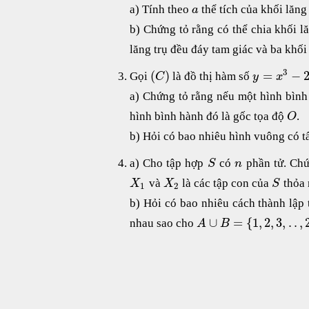
a) Tính theo
thể tích của khối lăng
a
b) Chứng tỏ rằng có thể chia khối l
lăng trụ đều đáy tam giác và ba khối
3
(
)
=
−
Gọi
là đồ thị hàm số
C
y
x
a) Chứng tỏ rằng nếu một hình bình
hình bình hành đó là gốc tọa độ
.
O
b) Hỏi có bao nhiêu hình vuông có t
a) Cho tập hợp
có
phần tử. Ch
S
n
và
là các tập con của
thỏa 
X
X
S
1
2
b) Hỏi có bao nhiêu cách thành lập
∪
=
{
1
,
2
,
3
,
.
.
,
nhau sao cho
A
B