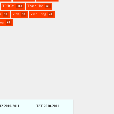
TPHCM
Thanh Hóa
160
69
h
Vinh
Vĩnh Long
37
32
41
háp
64
2 2010-2011
TST 2010-2011