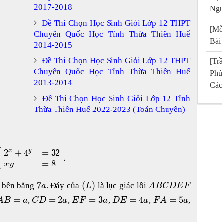
2017-2018
Ngu
Đề Thi Chọn Học Sinh Giỏi Lớp 12 THPT
[Mỗ
Chuyên Quốc Học Tỉnh Thừa Thiên Huế
Bài
2014-2015
Đề Thi Chọn Học Sinh Giỏi Lớp 12 THPT
[T
Chuyên Quốc Học Tỉnh Thừa Thiên Huế
Phú
2013-2014
Các
Đề Thi Chọn Học Sinh Giỏi Lớp 12 Tỉnh
Thừa Thiên Huế 2022-2023 (Toán Chuyên)
2
+
4
=
32
{
y
x
.
=
8
x
y
7
(
)
 bên bằng
. Đáy của
là lục giác lồi
a
L
A
B
C
D
E
F
=
=
2
=
3
=
4
=
5
,
,
,
,
,
A
B
a
C
D
a
E
F
a
D
E
a
F
A
a