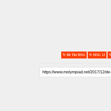
Đề Thi HSG
HSG 12