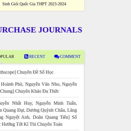
Sinh Giỏi Quốc Gia THPT 2023-2024
Sinh Giỏi Quốc
ASE JOURNALS
PULAR
RECENT
COMMENT
thscope] Chuyên Đề Số Học
 Hoành Phò, Nguyễn Văn Nho, Nguyễn
 Chung] Chuyên Khảo Đa Thức
uyễn Nhất Huy, Nguyễn Minh Tuấn,
n Quang Đạt, Dương Quỳnh Châu, Lăng
g Nguyệt Anh, Doãn Quang Tiến] Số
 Hướng Tới Kì Thi Chuyên Toán