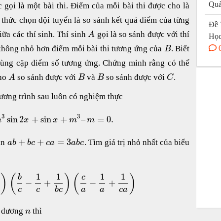
Quả
gọi là một bài thi. Điểm của mỗi bài thi được cho là
 thức chọn đội tuyển là so sánh kết quả điểm của từng
Đề 
giữa các thí sinh. Thí sinh
gọi là so sánh được với thí
A
Học
hông nhỏ hơn điểm mỗi bài thi tương ứng của
. Biết
B
 cùng cặp điểm số tương ứng. Chứng minh rằng có thể
ho
so sánh được với
và
so sánh được với
.
A
B
B
C
ơng trình sau luôn có nghiệm thực
3
3
sin
2
+
sin
+
–
=
0.
m
x
x
m
m
+
+
=
3
ãn
. Tìm giá trị nhỏ nhất của biểu
a
b
b
c
c
a
a
b
c
1
1
1
1
)
(
)
(
)
b
c
−
+
−
+
c
c
b
c
a
a
c
a
n dương
thì
n