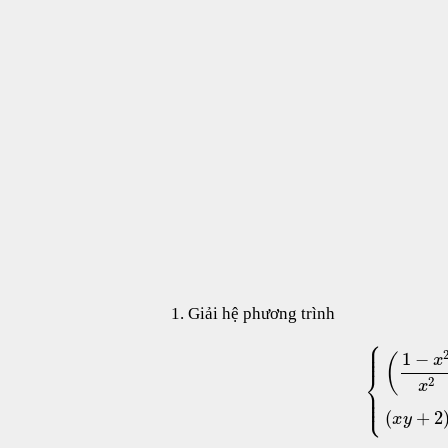
Giải hệ phương trình
⎧
⎪
⎪
⎪
1
−
(
x
⎨
2
x
⎪
⎪
⎩
⎪
(
+
2
x
y