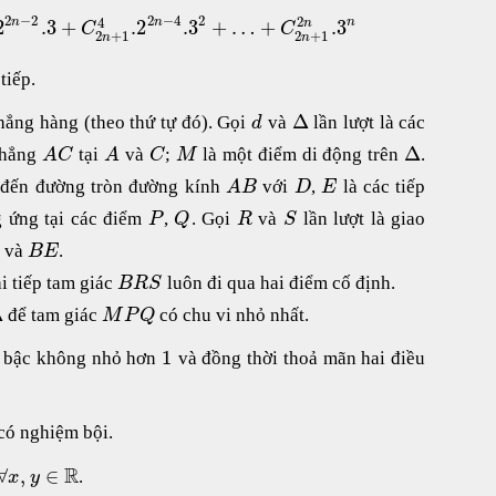
2
−
2
2
−
4
2
2
4
2
.3
+
.2
.3
+
…
+
.3
n
n
n
n
C
C
2
+
1
2
+
1
n
n
tiếp.
Δ
hẳng hàng (theo thứ tự đó). Gọi
và
lần lượt là các
d
Δ
thẳng
tại
và
;
là một điểm di động trên
.
A
C
A
C
M
đến đường tròn đường kính
với
,
là các tiếp
A
B
D
E
 ứng tại các điểm
,
. Gọi
và
lần lượt là giao
P
Q
R
S
và
.
B
E
i tiếp tam giác
luôn đi qua hai điểm cố định.
B
R
S
Δ
để tam giác
có chu vi nhỏ nhất.
M
P
Q
1
ó bậc không nhỏ hơn
và đồng thời thoả mãn hai điều
ó nghiệm bội.
R
∀
,
∈
.
x
y