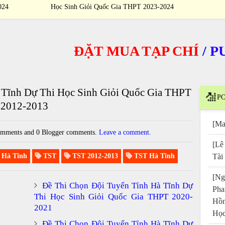
024
Học Sinh Giỏi Quốc Gia THPT 2023-2024
ĐẶT MUA TẠP CHÍ
/
PURCH
 Tĩnh Dự Thi Học Sinh Giỏi Quốc Gia THPT
PO
2012-2013
[Ma
mments and 0 Blogger comments.
Leave a comment
.
[Lê
Hà Tĩnh
TST
TST 2012-2013
TST Hà Tĩnh
Tài
[Ng
Đề Thi Chọn Đội Tuyển Tỉnh Hà Tĩnh Dự
Pha
Thi Học Sinh Giỏi Quốc Gia THPT 2020-
Hồn
2021
Học
Đề Thi Chọn Đội Tuyển Tỉnh Hà Tĩnh Dự