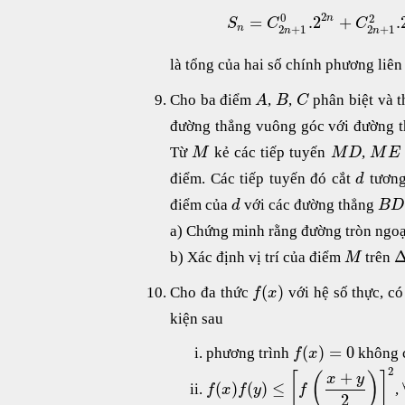
2
0
2
=
.2
+
.
n
S
C
C
2
+
1
2
+
1
n
n
n
là tổng của hai số chính phương liên 
Cho ba điểm
,
,
phân biệt và t
A
B
C
đường thẳng vuông góc với đường 
Từ
kẻ các tiếp tuyến
,
M
M
D
M
E
điểm. Các tiếp tuyến đó cắt
tương
d
điểm của
với các đường thẳng
d
B
D
a) Chứng minh rằng đường tròn ngoạ
b) Xác định vị trí của điểm
trên
M
(
)
Cho đa thức
với hệ số thực, c
f
x
kiện sau
(
)
=
0
phương trình
không c
f
x
2
+
[
(
)
]
x
y
(
)
(
)
≤
,
f
x
f
y
f
2