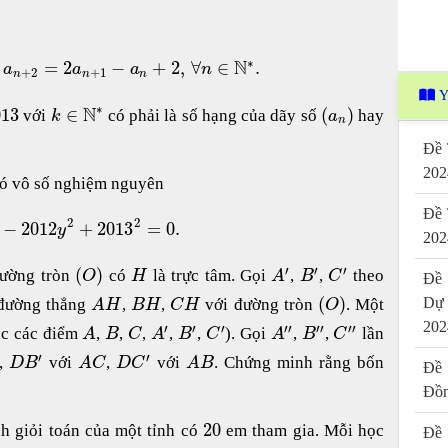
∗
N
=
2
−
+
2
,
∀
∈
.
a
a
a
n
+
2
+
1
n
n
n
Y
∗
N
013
∈
(
)
với
có phải là số hạng của dãy số
hay
k
a
n
Đề 
202
có vô số nghiệm nguyên
Đề 
2
2
−
2012
+
2013
=
0.
y
202
′
′
′
(
)
đường tròn
có
là trực tâm. Gọi
,
,
theo
O
H
A
B
C
Đề 
(
)
Dự
c đường thẳng
,
,
với đường tròn
. Một
A
H
B
H
C
H
O
202
′
′
′
′′
′′
′′
c các điểm
,
,
,
,
,
). Gọi
,
,
lần
A
B
C
A
B
C
A
B
C
′
′
,
với
,
với
. Chứng minh rằng bốn
D
B
A
C
D
C
A
B
Đề 
Đồn
20
nh giỏi toán của một tỉnh có
em tham gia. Mỗi học
Đề 