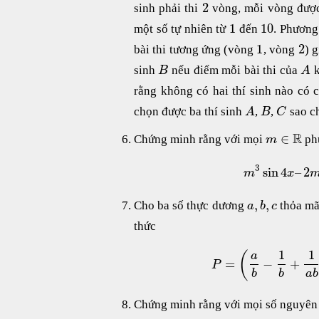
2
sinh phải thi
vòng, mỗi vòng được 
1
10
một số tự nhiên từ
đến
. Phương
1
2
bài thi tương ứng (vòng
, vòng
) 
sinh
nếu điểm mỗi bài thi của
k
B
A
rằng không có hai thí sinh nào có
chọn được ba thí sinh
,
,
sao c
A
B
C
R
∈
Chứng minh rằng với mọi
phư
m
3
sin
4
–
2
m
x
,
,
Cho ba số thực dương
thỏa m
a
b
c
thức
1
1
(
a
=
−
+
P
b
b
a
b
Chứng minh rằng với mọi số nguyê