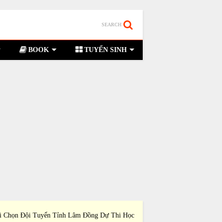
SEARCH
BOOK
TUYỂN SINH
i Chọn Đội Tuyển Tỉnh Lâm Đồng Dự Thi Học
Đề Thi Chọn Đội Tuyể