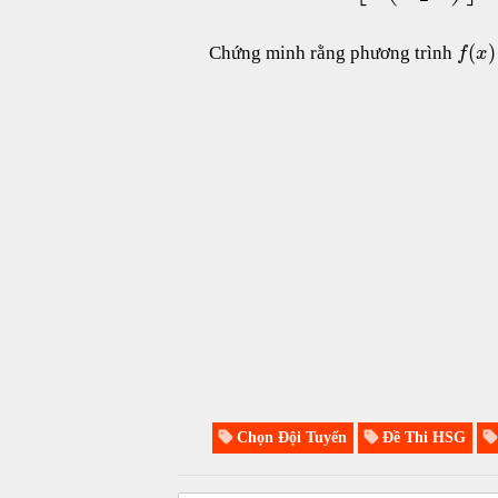
(
)
Chứng minh rằng phương trình
f
x
Chọn Đội Tuyển
Đề Thi HSG