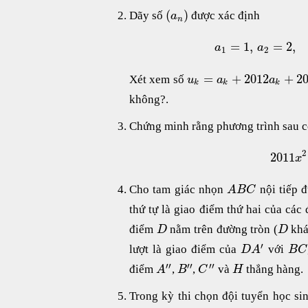
(
)
Dãy số
được xác định
a
n
=
1
,
=
2
,
a
a
1
2
=
+
2012
+
2
Xét xem số
u
a
a
k
k
k
không?.
Chứng minh rằng phương trình sau 
2
2011
x
Cho tam giác nhọn
nội tiếp 
A
B
C
thứ tự là giao điểm thứ hai của cá
điểm
nằm trên đường tròn (
khá
D
D
′
lượt là giao điểm của
với
D
A
B
C
′′
′′
′′
điểm
,
,
và
thẳng hàng.
A
B
C
H
Trong kỳ thi chọn đội tuyển học si